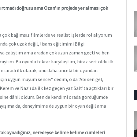
şırtmadı doğrusu ama Ozan’ın projede yer alması çok
çok bağımsız filmlerde ve realist işlerde rol alıyorum
a çok uzak değil, lisans eğitimimi Bilgi
a çalıştım ama aradan çok uzun zaman geçti ve ben
tım. Bu oyunla tekrar karşılaştım, biraz sert oldu ilk
ni aradı ilk olarak, onu daha önceki bir oyundan
için uygun muyum sence?’ dedim, o da ‘Abi sen gel,
Kerem ve Naz’ı da ilk kez geçen yaz Salt’ta açtıkları bir
jesine dâhil oldum. Ben de kendimi orada gördüğümde
ayışıma da, deneyimime de uygun bir oyun değil ama
şarak oynadığınız, neredeyse kelime kelime cümleleri