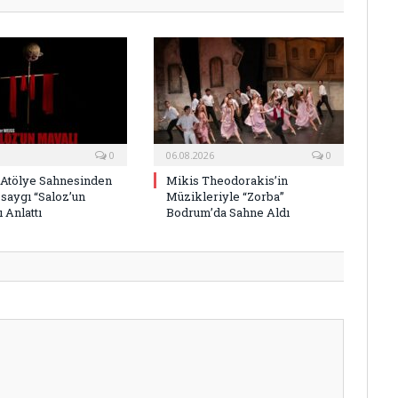
0
06.08.2026
0
 Atölye Sahnesinden
Mikis Theodorakis’in
saygı “Saloz’un
Müzikleriyle “Zorba”
 Anlattı
Bodrum’da Sahne Aldı