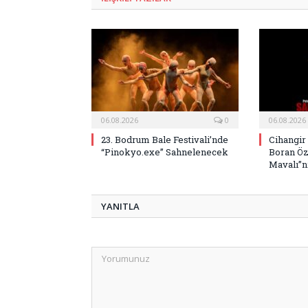
06.08.2026
0
06.08.2026
23. Bodrum Bale Festivali’nde
Cihangir
“Pinokyo.exe” Sahnelenecek
Boran Öz
Mavalı”nı
YANITLA