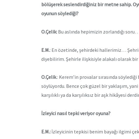
bölüşerek seslendirdiğiniz bir metne sahip. Oyu
oyunun söylediği?
O.Çelik:
Bu aslında hepimizin zorlandığı soru
E.M.
: En özetinde, şehirdeki hallerimiz… Şehrin
diyebilirim. Şehirle ilişkisiyle alakalı olarak 
O.Çelik
.: Kerem’in provalar sırasında söylediği
söylüyordu. Bence çok güzel bir yaklaşım, yani
karşılıklı ya da karşılıksız bir aşk hikâyesi derd
İzleyici nasıl tepki veriyor oyuna?
E.M.:
İzleyicinin tepkisi benim bayağı ilgimi çek