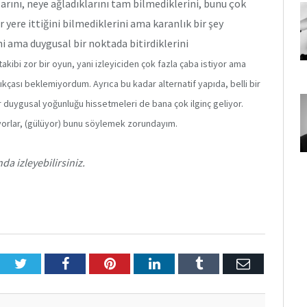
klarını, neye ağladıklarını tam bilmediklerini, bunu çok
yere ittiğini bilmediklerini ama karanlık bir şey
ni ama duygusal bir noktada bitirdiklerini
kibi zor bir oyun, yani izleyiciden çok fazla çaba istiyor ama
açıkçası beklemiyordum. Ayrıca bu kadar alternatif yapıda, belli bir
r duygusal yoğunluğu hissetmeleri de bana çok ilginç geliyor.
yorlar, (gülüyor) bunu söylemek zorundayım.
a izleyebilirsiniz.
Twitter
Facebook
Pinterest
LinkedIn
Tumblr
E-
Posta