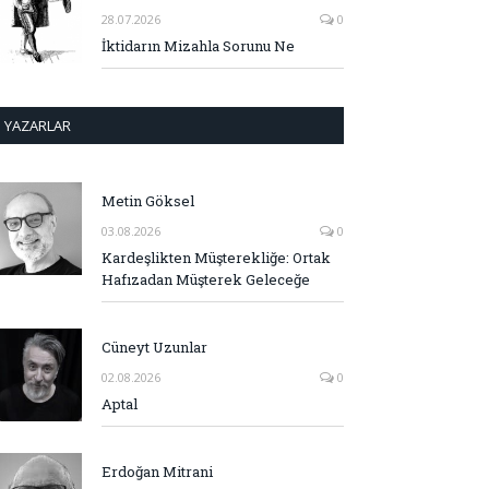
28.07.2026
0
İktidarın Mizahla Sorunu Ne
YAZARLAR
Metin Göksel
03.08.2026
0
Kardeşlikten Müşterekliğe: Ortak
Hafızadan Müşterek Geleceğe
Cüneyt Uzunlar
02.08.2026
0
Aptal
Erdoğan Mitrani