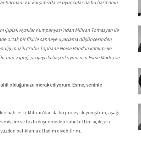
ar harmanı var karşımızda ve oyuncular da bu harmanın
tni Çıplak Ayaklar Kumpanyası’ndan Mihran Tomasyan ile
nde ortak bir fikirle sahneye uyarlama düşüncesinden
diği müzik grubu Tophane Noise Band’in katılımı ile
lu’nun yaptığı projeyi iki başrol oyuncusu Esme Madra ve
l dahil olduğunuzu merak ediyorum. Esme, seninle
den bahsetti. Mihran’dan da bu projeyi duymuştum, aşağı
evmiştim ve fazla düşünmeden kabul ettim açıkçası.
o yüzden balıklama atladım diyebilirim.