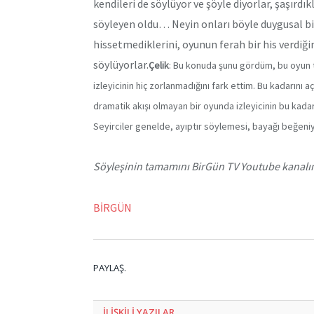
kendileri de söylüyor ve şöyle diyorlar, şaşırdı
söyleyen oldu… Neyin onları böyle duygusal bir 
hissetmediklerini, oyunun ferah bir his verdiği
söylüyorlar.
Çelik
: Bu konuda şunu gördüm, bu oyun ta
izleyicinin hiç zorlanmadığını fark ettim. Bu kadarını 
dramatik akışı olmayan bir oyunda izleyicinin bu kada
Seyirciler genelde, ayıptır söylemesi, bayağı beğeni
Söyleşinin tamamını BirGün TV Youtube kanalınd
BİRGÜN
PAYLAŞ.
ILIŞKILI
YAZILAR