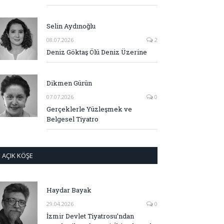
Selin Aydınoğlu
08.07.2026
2
Deniz Göktaş Ölü Deniz Üzerine
Dikmen Gürün
07.07.2026
0
Gerçeklerle Yüzleşmek ve
Belgesel Tiyatro
AÇIK KÖŞE
Haydar Bayak
29.04.2026
0
İzmir Devlet Tiyatrosu’ndan