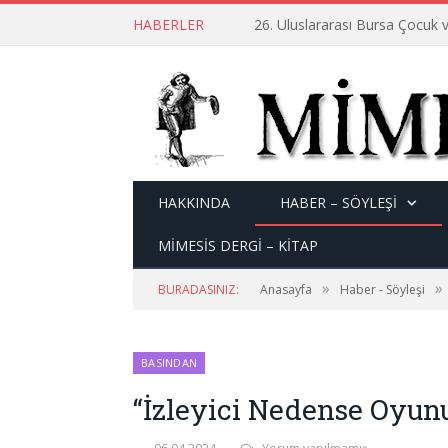
HABERLER
26. Uluslararası Bursa Çocuk v
HAKKINDA
HABER – SÖYLEŞI
MİMESİS DERGİ – KİTAP
»
»
BURADASINIZ:
Anasayfa
Haber - Söyleşi
BASINDAN
“İzleyici Nedense Oyunu