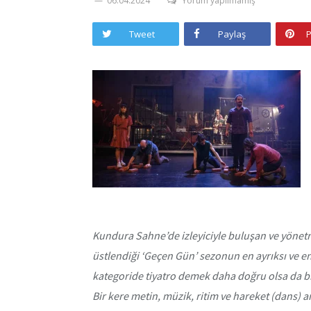
06.04.2024
Yorum yapılmamış
Tweet
Paylaş
P
Kundura Sahne’de izleyiciyle buluşan ve yönetm
üstlendiği ‘Geçen Gün’ sezonun en ayrıksı ve 
kategoride tiyatro demek daha doğru olsa da bi
Bir kere metin, müzik, ritim ve hareket (dans) 