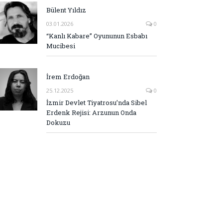
Bülent Yıldız
03.01.2026
0
“Kanlı Kabare” Oyununun Esbabı
Mucibesi
İrem Erdoğan
25.12.2025
0
İzmir Devlet Tiyatrosu’nda Sibel
Erdenk Rejisi: Arzunun Onda
Dokuzu