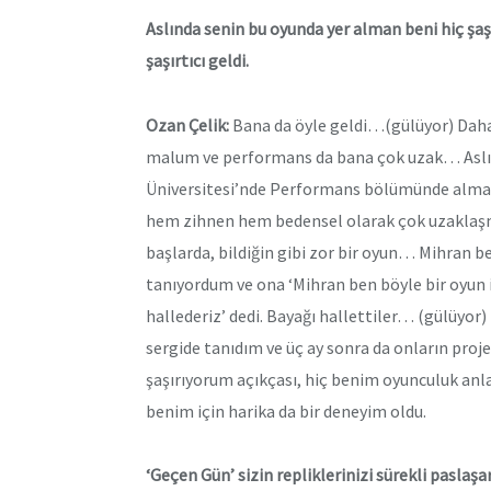
Aslında senin bu oyunda yer alman beni hiç şa
şaşırtıcı geldi.
Ozan Çelik:
Bana da öyle geldi…(gülüyor) Daha 
malum ve performans da bana çok uzak… Aslınd
Üniversitesi’nde Performans bölümünde almay
hem zihnen hem bedensel olarak çok uzaklaşmış
başlarda, bildiğin gibi zor bir oyun… Mihran be
tanıyordum ve ona ‘Mihran ben böyle bir oyun 
hallederiz’ dedi. Bayağı hallettiler… (gülüyor) 
sergide tanıdım ve üç ay sonra da onların pro
şaşırıyorum açıkçası, hiç benim oyunculuk anl
benim için harika da bir deneyim oldu.
‘Geçen Gün’ sizin repliklerinizi sürekli pasla