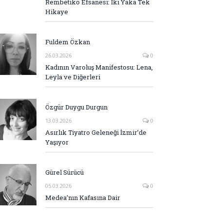
Rembetiko Efsanesi: İki Yaka Tek
Hikaye
Fuldem Özkan
26.03.2026
0
Kadının Varoluş Manifestosu: Lena,
Leyla ve Diğerleri
Özgür Duygu Durgun
13.03.2026
0
Asırlık Tiyatro Geleneği İzmir’de
Yaşıyor
Gürel Sürücü
05.03.2026
0
Medea’nın Kafasına Dair