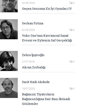
02.08.2026
0
Geçen Sezonun En İyi Oyunları IV
Serkan Fırtına
02.08.2026
0
Yoko Ono’nun Kavramsal Sanat
Evreni ve Eylemin Saf Gerçekliği
Zehra İpşiroğlu
27.07.2026
0
Akran Zorbalığı
Sacit Hadi Akdede
14.07.2026
0
Bağımsız Tiyatroların
Bağımsızlığına Dair Bazı İktisadi
Gözlemler