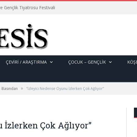
e Gençlik Tiyatrosu Festivali
ÇEVİRİ / ARAŞTIRMA
ÇOCUK – GENÇLIK
KÖŞE
»
Basından
“İzleyici Nedense Oyunu İzlerken Çok Ağlıyor”
 İzlerken Çok Ağlıyor”