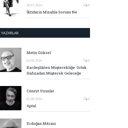
28.07.2026
0
İktidarın Mizahla Sorunu Ne
YAZARLAR
Metin Göksel
03.08.2026
0
Kardeşlikten Müşterekliğe: Ortak
Hafızadan Müşterek Geleceğe
Cüneyt Uzunlar
02.08.2026
0
Aptal
Erdoğan Mitrani