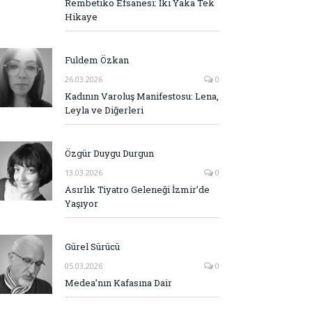
Rembetiko Efsanesi: İki Yaka Tek
Hikaye
Fuldem Özkan
26.03.2026
0
Kadının Varoluş Manifestosu: Lena,
Leyla ve Diğerleri
Özgür Duygu Durgun
13.03.2026
0
Asırlık Tiyatro Geleneği İzmir’de
Yaşıyor
Gürel Sürücü
05.03.2026
0
Medea’nın Kafasına Dair