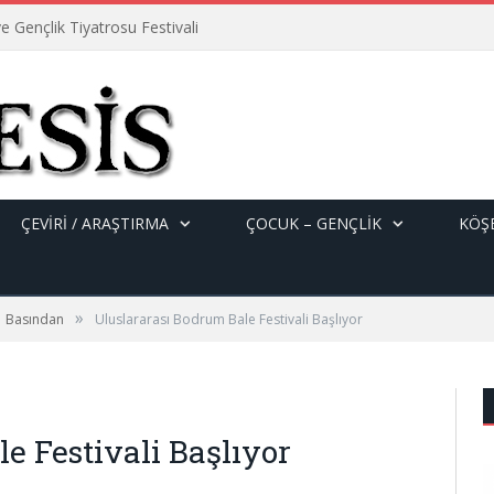
e Gençlik Tiyatrosu Festivali
ÇEVİRİ / ARAŞTIRMA
ÇOCUK – GENÇLIK
KÖŞE
»
Basından
Uluslararası Bodrum Bale Festivali Başlıyor
e Festivali Başlıyor