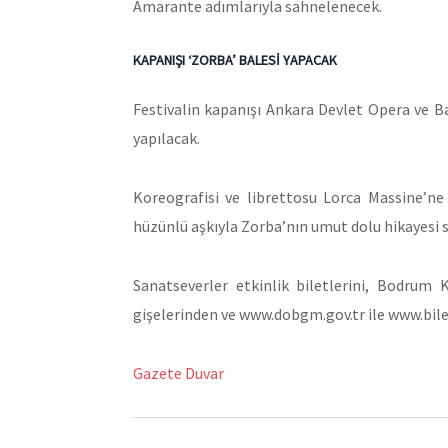
Amarante adımlarıyla sahnelenecek.
KAPANIŞI ‘ZORBA’ BALESİ YAPACAK
Festivalin kapanışı Ankara Devlet Opera ve B
yapılacak.
Koreografisi ve librettosu Lorca Massine’ne
hüzünlü aşkıyla Zorba’nın umut dolu hikayesi s
Sanatseverler etkinlik biletlerini, Bodrum
gişelerinden ve www.dobgm.gov.tr ile www.bilet
Gazete Duvar