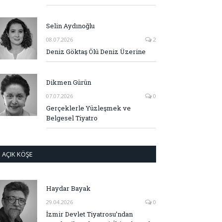
Selin Aydınoğlu
08.07.2026
2
Deniz Göktaş Ölü Deniz Üzerine
Dikmen Gürün
07.07.2026
0
Gerçeklerle Yüzleşmek ve
Belgesel Tiyatro
AÇIK KÖŞE
Haydar Bayak
29.04.2026
0
İzmir Devlet Tiyatrosu’ndan