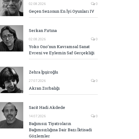
02.08.2026
0
Geçen Sezonun En İyi Oyunları IV
Serkan Fırtına
02.08.2026
0
Yoko Ono’nun Kavramsal Sanat
Evreni ve Eylemin Saf Gerçekliği
Zehra İpşiroğlu
27.07.2026
0
Akran Zorbalığı
Sacit Hadi Akdede
14.07.2026
0
Bağımsız Tiyatroların
Bağımsızlığına Dair Bazı İktisadi
Gözlemler