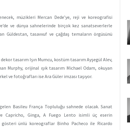
necek, müzikleri Mercan Dede’ye, reji ve koreografisi
ye’de ve dünya sahnelerinde birçok kez sanatseverlerle
an Güldestan, tasavvuf ve çağdaş temaların örgüsünü
, dekor tasarım Işın Mumcu, kostüm tasarım Ayşegül Alev,
han Murphy, orijinal ışık tasarım Michael Odam, okuyan
kel ve fotoğrafları ise Ara Güler imzası taşıyor.
an gelen Basileu França Topluluğu sahnede olacak. Sanat
ve Capricho, Ginga, A Fuego Lento isimli üç eserin
 gösteri ünlü koreograflar Binho Pacheco ile Ricardo