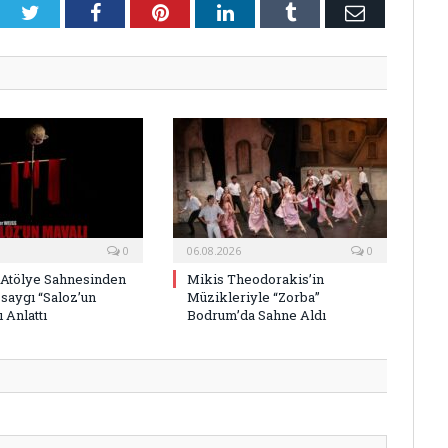
Twitter
Facebook
Pinterest
LinkedIn
Tumblr
E-
Posta
0
06.08.2026
0
 Atölye Sahnesinden
Mikis Theodorakis’in
saygı “Saloz’un
Müzikleriyle “Zorba”
 Anlattı
Bodrum’da Sahne Aldı