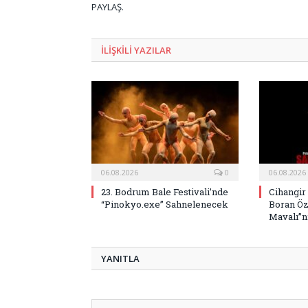
PAYLAŞ.
ILIŞKILI
YAZILAR
06.08.2026
0
06.08.2026
23. Bodrum Bale Festivali’nde
Cihangir
“Pinokyo.exe” Sahnelenecek
Boran Öz
Mavalı”nı
YANITLA