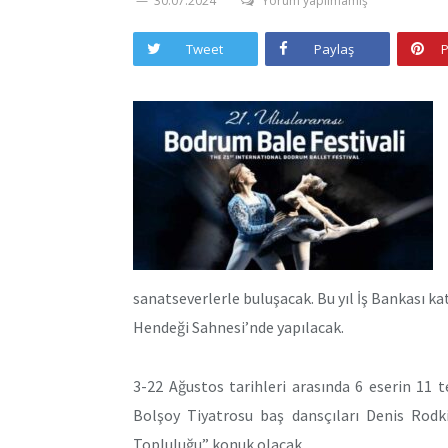
30.07.2024
Yorum yapılmamış
Tweet
Paylaş
P
sanatseverlerle buluşacak. Bu yıl İş Bankası ka
Hendeği Sahnesi’nde yapılacak.
3-22 Ağustos tarihleri arasında 6 eserin 11 t
Bolşoy Tiyatrosu baş dansçıları Denis Rodki
Topluluğu” konuk olacak.