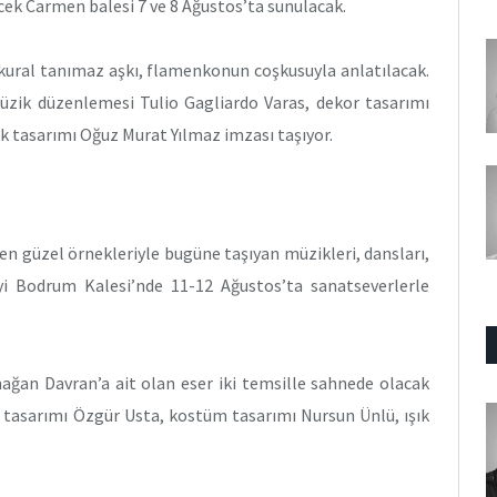
ek Carmen balesi 7 ve 8 Ağustos’ta sunulacak.
 kural tanımaz aşkı, flamenkonun coşkusuyla anlatılacak.
müzik düzenlemesi Tulio Gagliardo Varas, dekor tasarımı
k tasarımı Oğuz Murat Yılmaz imzası taşıyor.
n güzel örnekleriyle bugüne taşıyan müzikleri, dansları,
i Bodrum Kalesi’nde 11-12 Ağustos’ta sanatseverlerle
ağan Davran’a ait olan eser iki temsille sahnede olacak
 tasarımı Özgür Usta, kostüm tasarımı Nursun Ünlü, ışık