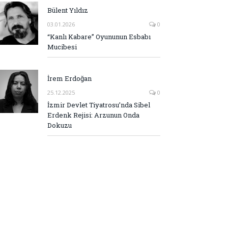
Bülent Yıldız
03.01.2026
0
“Kanlı Kabare” Oyununun Esbabı
Mucibesi
İrem Erdoğan
25.12.2025
0
İzmir Devlet Tiyatrosu’nda Sibel
Erdenk Rejisi: Arzunun Onda
Dokuzu