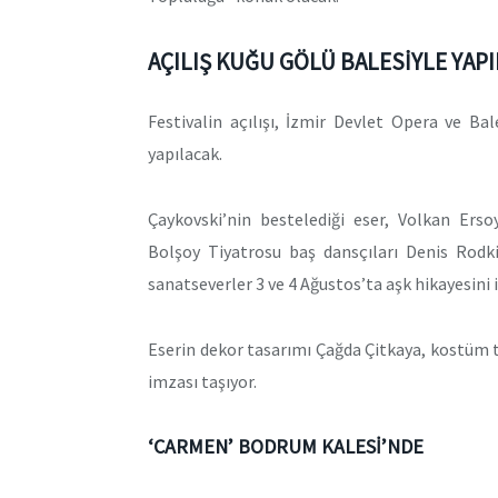
AÇILIŞ KUĞU GÖLÜ BALESİYLE YAP
Festivalin açılışı, İzmir Devlet Opera ve B
yapılacak.
Çaykovski’nin bestelediği eser, Volkan Ers
Bolşoy Tiyatrosu baş dansçıları Denis Rodk
sanatseverler 3 ve 4 Ağustos’ta aşk hikayesini 
Eserin dekor tasarımı Çağda Çitkaya, kostüm t
imzası taşıyor.
‘CARMEN’ BODRUM KALESİ’NDE