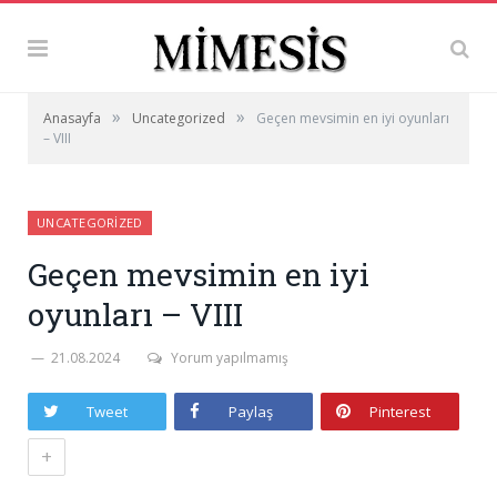
»
»
Anasayfa
Uncategorized
Geçen mevsimin en iyi oyunları
– VIII
UNCATEGORIZED
Geçen mevsimin en iyi
oyunları – VIII
21.08.2024
Yorum yapılmamış
Tweet
Paylaş
Pinterest
+