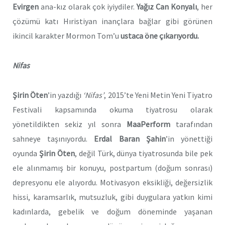
Evirgen
ana-kız olarak çok iyiydiler.
Yağız Can Konyalı
, her
çözümü katı Hıristiyan inançlara bağlar gibi görünen
ikincil karakter Mormon Tom’u
ustaca öne çıkarıyordu.
Nifas
Şirin Öten
’in yazdığı
‘Nifas’
, 2015’te Yeni Metin Yeni Tiyatro
Festivali kapsamında okuma tiyatrosu olarak
yönetildikten sekiz yıl sonra
MaaPerform
tarafından
sahneye taşınıyordu.
Erdal Baran Şahin
’in yönettiği
oyunda
Şirin Öten
, değil Türk, dünya tiyatrosunda bile pek
ele alınmamış bir konuyu, postpartum (doğum sonrası)
depresyonu ele alıyordu. Motivasyon eksikliği, değersizlik
hissi, karamsarlık, mutsuzluk, gibi duygulara yatkın kimi
kadınlarda, gebelik ve doğum döneminde yaşanan