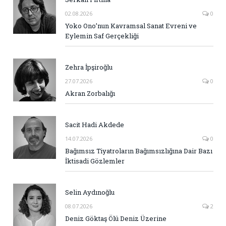
02.08.2026
0
Yoko Ono’nun Kavramsal Sanat Evreni ve
Eylemin Saf Gerçekliği
Zehra İpşiroğlu
27.07.2026
0
Akran Zorbalığı
Sacit Hadi Akdede
14.07.2026
0
Bağımsız Tiyatroların Bağımsızlığına Dair Bazı
İktisadi Gözlemler
Selin Aydınoğlu
08.07.2026
2
Deniz Göktaş Ölü Deniz Üzerine