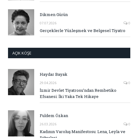
Dikmen Gürün
07.07.2026
0
Gerçeklerle Yüzleşmek ve Belgesel Tiyatro
AÇIK KÖŞE
Haydar Bayak
29.04.2026
0
İzmir Devlet Tiyatrosu’ndan Rembetiko
Efsanesi: İki Yaka Tek Hikaye
Fuldem Özkan
26.03.2026
0
Kadının Varoluş Manifestosu: Lena, Leyla ve
Diğerleri