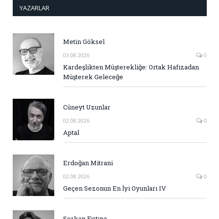
YAZARLAR
Metin Göksel
03.08.2026
0
Kardeşlikten Müşterekliğe: Ortak Hafızadan
Müşterek Geleceğe
Cüneyt Uzunlar
02.08.2026
0
Aptal
Erdoğan Mitrani
02.08.2026
0
Geçen Sezonun En İyi Oyunları IV
Serkan Fırtına