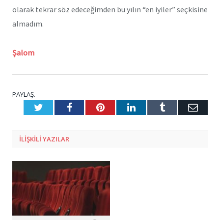
olarak tekrar söz edeceğimden bu yılın “en iyiler” seçkisine
almadım.
Şalom
PAYLAŞ.
Twitter
Facebook
Pinterest
LinkedIn
Tumblr
E-
Posta
ILIŞKILI
YAZILAR