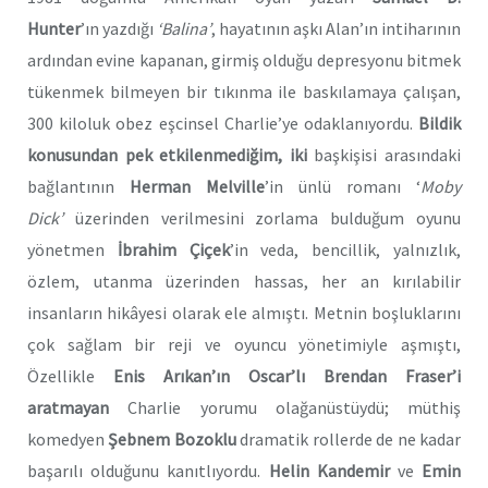
Hunter
’ın
yazdığı
‘Balina’
, hayatının aşkı Alan’ın intiharının
ardından evine kapanan, girmiş olduğu depresyonu bitmek
tükenmek bilmeyen bir tıkınma ile baskılamaya çalışan,
300 kiloluk obez eşcinsel Charlie’ye odaklanıyordu.
Bildik
konusundan pek etkilenmediğim, iki
başkişisi arasındaki
bağlantının
Herman Melville
’in ünlü romanı ‘
Moby
Dick’
üzerinden verilmesini zorlama bulduğum oyunu
yönetmen
İbrahim Çiçek
’in veda, bencillik, yalnızlık,
özlem, utanma üzerinden hassas, her an kırılabilir
insanların hikâyesi olarak ele almıştı. Metnin boşluklarını
çok sağlam bir reji ve oyuncu yönetimiyle aşmıştı,
Özellikle
Enis Arıkan
’ın Oscar’lı Brendan Fraser’i
aratmayan
Charlie yorumu olağanüstüydü; müthiş
komedyen
Şebnem Bozoklu
dramatik rollerde de ne kadar
başarılı olduğunu kanıtlıyordu.
Helin Kandemir
ve
Emin