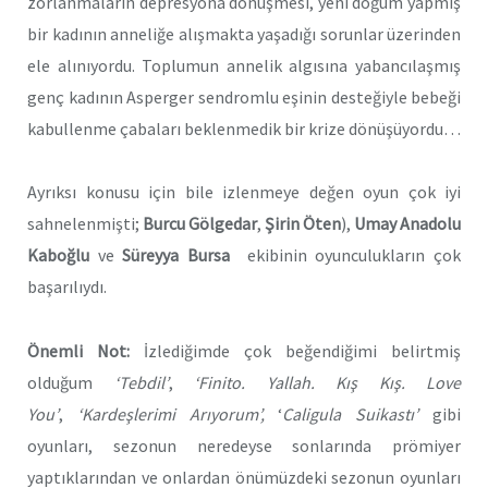
zorlanmaların depresyona dönüşmesi, yeni doğum yapmış
bir kadının anneliğe alışmakta yaşadığı sorunlar üzerinden
ele alınıyordu. Toplumun annelik algısına yabancılaşmış
genç kadının Asperger sendromlu eşinin desteğiyle bebeği
kabullenme çabaları beklenmedik bir krize dönüşüyordu…
Ayrıksı konusu için bile izlenmeye değen oyun çok iyi
sahnelenmişti;
Burcu Gölgedar
,
Şirin Öten
),
Umay Anadolu
Kaboğlu
ve
Süreyya Bursa
ekibinin oyunculukların çok
başarılıydı.
Önemli Not:
İzlediğimde çok beğendiğimi belirtmiş
olduğum
‘Tebdil’
,
‘Finito. Yallah. Kış Kış. Love
You’
,
‘Kardeşlerimi Arıyorum’,
‘
Caligula Suikastı’
gibi
oyunları, sezonun neredeyse sonlarında prömiyer
yaptıklarından ve onlardan önümüzdeki sezonun oyunları