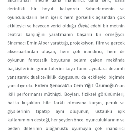
aktarılması metne daha inandırıcı, daha sert, daha
derinlikli bir boyut katıyordu.
Sahnelemenin ve
oyunculukların hem içerik hem görsellik açısından çok
etkileyici ve heyecan verici olduğu
Öteki
,
edebi bir metnin
teatral karşılığını yaratmanın başarılı bir örneğiydi.
Sinemacı Emin Alper
yarattığı, projeksiyon, film ve gerçek
aksesuarlardan oluşan, hem çok inandırıcı, hem de
öykünün fantastik boyutuna selam çakan mekânda
başkişilerinin görüntülerini koyu füme aynalara devamlı
yansıtarak dualite/ikilik duygusunu da etkileyici biçimde
yansıtıyordu.
Erdem Şenocak
’la
Cem Yiğit
Üzümoğlu
’nun
ikili performansı müthişti. Boyları, fiziksel görünümleri,
hatta kuşakları bile farklı olmasına karşın, peruk ve
giysilerinin tıpatıp aynı oluşunun, ustalıklı ışık
kullanımının desteği, her şeyden önce, oyunculuklarının ve
beden dillerinin olağanüstü uyumuyla çok inandırıcı