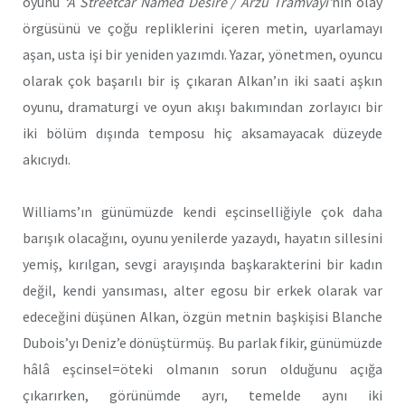
oyunu
‘A Streetcar Named Desire / Arzu Tramvayı’
nın olay
örgüsünü ve çoğu repliklerini içeren metin, uyarlamayı
aşan, usta işi bir yeniden yazımdı.
Yazar, yönetmen, oyuncu
olarak çok başarılı bir iş çıkaran Alkan’ın iki saati aşkın
oyunu, dramaturgi ve oyun akışı bakımından zorlayıcı bir
iki bölüm dışında temposu hiç aksamayacak düzeyde
akıcıydı.
Williams’ın günümüzde kendi eşcinselliğiyle çok daha
barışık olacağını, oyunu yenilerde yazaydı, hayatın sillesini
yemiş, kırılgan, sevgi arayışında başkarakterini bir kadın
değil, kendi yansıması, alter egosu bir erkek olarak var
edeceğini düşünen Alkan, özgün metnin başkişisi Blanche
Dubois’yı Deniz’e dönüştürmüş. Bu parlak fikir, günümüzde
hâlâ eşcinsel=öteki olmanın sorun olduğunu açığa
çıkarırken, görünümde ayrı, temelde aynı iki