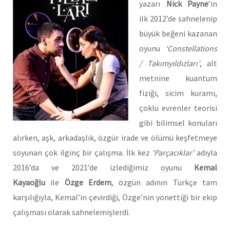
yazarı
Nick Payne
’in
ilk 2012’de sahnelenip
büyük beğeni kazanan
oyunu
‘Constellations
/ Takımyıldızları’
, alt
metnine kuantum
fiziği, sicim kuramı,
çoklu evrenler teorisi
gibi bilimsel konuları
alırken, aşk, arkadaşlık, özgür irade ve ölümü keşfetmeye
soyunan çok ilginç bir çalışma. İlk kez
‘Parçacıklar’
adıyla
2016’da ve 2021’de izlediğimiz oyunu
Kemal
Kayaoğlu
ile
Özge Erdem
, özgün adının Türkçe tam
karşılığıyla, Kemal’in çevirdiği, Özge’nin yönettiği bir ekip
çalışması olarak sahnelemişlerdi.