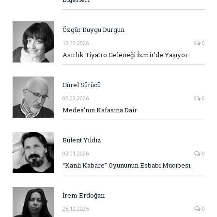
Özgür Duygu Durgun
13.03.2026
0
Asırlık Tiyatro Geleneği İzmir’de Yaşıyor
Gürel Sürücü
05.03.2026
0
Medea’nın Kafasına Dair
Bülent Yıldız
03.01.2026
0
“Kanlı Kabare” Oyununun Esbabı Mucibesi
İrem Erdoğan
25.12.2025
0