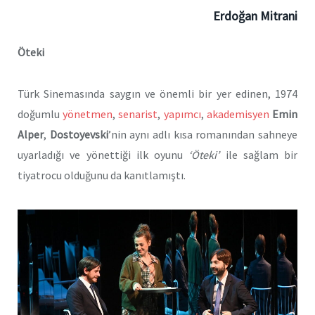
Erdoğan Mitrani
Öteki
Türk Sinemasında saygın ve önemli bir yer edinen, 1974
doğumlu
yönetmen
,
senarist
,
yapımcı
,
akademisyen
Emin
Alper
,
Dostoyevski
’nin aynı adlı kısa romanından sahneye
uyarladığı ve yönettiği ilk oyunu
‘Öteki’
ile sağlam bir
tiyatrocu olduğunu da kanıtlamıştı.