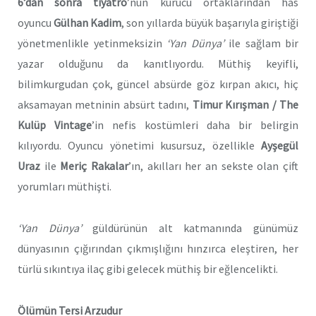
6’dan sonra tiyatro
’nun kurucu ortaklarından has
oyuncu
Gülhan Kadim
, son yıllarda büyük başarıyla giriştiği
yönetmenlikle yetinmeksizin
‘Yan Dünya’
ile sağlam bir
yazar olduğunu da kanıtlıyordu. Müthiş keyifli,
bilimkurgudan çok, güncel absürde göz kırpan akıcı, hiç
aksamayan metninin absürt tadını,
Timur Kırışman / The
Kulüp Vintage
’in nefis kostümleri daha bir belirgin
kılıyordu. Oyuncu yönetimi kusursuz, özellikle
Ayşegül
Uraz
ile
Meriç Rakalar
’ın, akılları her an sekste olan çift
yorumları müthişti.
‘Yan Dünya’
güldürünün alt katmanında günümüz
dünyasının çığırından çıkmışlığını hınzırca eleştiren, her
türlü sıkıntıya ilaç gibi gelecek müthiş bir eğlencelikti.
Ölümün Tersi Arzudur