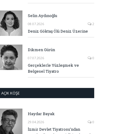
Selin Aydınoğlu
08.07.2026
2
Deniz Göktaş Ölü Deniz Üzerine
Dikmen Gürün
07.07.2026
0
Gerçeklerle Yüzleşmek ve
Belgesel Tiyatro
AÇIK KÖŞE
Haydar Bayak
29.04.2026
0
İzmir Devlet Tiyatrosu’ndan