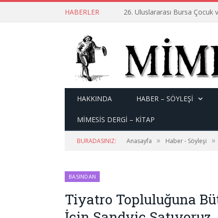
HABERLER
26. Uluslararası Bursa Çocuk v
HAKKINDA
HABER – SÖYLEŞI
MİMESİS DERGİ – KİTAP
»
»
BURADASINIZ:
Anasayfa
Haber - Söyleşi
BASINDAN
Tiyatro Topluluğuna B
İçin Sandviç Satıyoruz