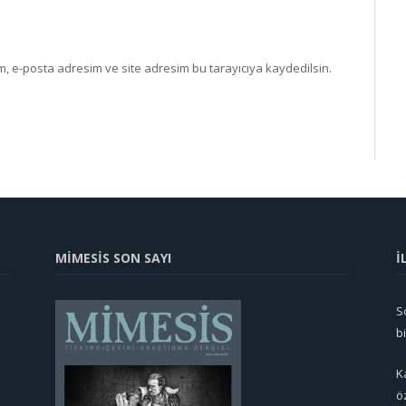
, e-posta adresim ve site adresim bu tarayıcıya kaydedilsin.
MİMESİS SON SAYI
İ
So
b
K
ö