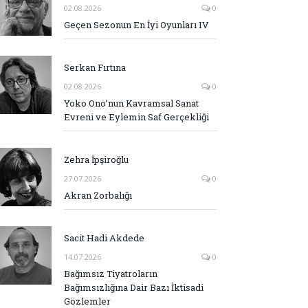
02.08.2026
0
Geçen Sezonun En İyi Oyunları IV
Serkan Fırtına
02.08.2026
0
Yoko Ono’nun Kavramsal Sanat
Evreni ve Eylemin Saf Gerçekliği
Zehra İpşiroğlu
27.07.2026
0
Akran Zorbalığı
Sacit Hadi Akdede
14.07.2026
0
Bağımsız Tiyatroların
Bağımsızlığına Dair Bazı İktisadi
Gözlemler