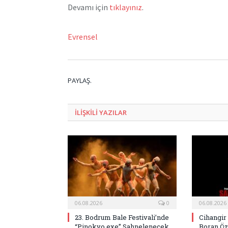
Devamı için
tıklayınız
.
Evrensel
PAYLAŞ.
ILIŞKILI
YAZILAR
06.08.2026
0
06.08.2026
23. Bodrum Bale Festivali’nde
Cihangir
“Pinokyo.exe” Sahnelenecek
Boran Öz