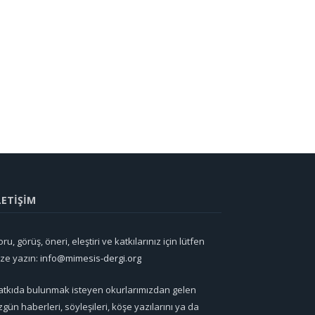
LETİŞİM
ru, görüş, öneri, eleştiri ve katkılarınız için lütfen
ize yazın:
info@mimesis-dergi.org
atkıda bulunmak isteyen okurlarımızdan gelen
zgün haberleri, söyleşileri, köşe yazılarını ya da