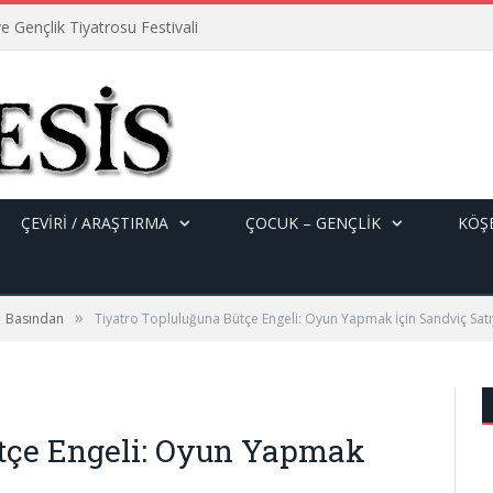
e Gençlik Tiyatrosu Festivali
ÇEVİRİ / ARAŞTIRMA
ÇOCUK – GENÇLIK
KÖŞE
»
Basından
Tiyatro Topluluğuna Bütçe Engeli: Oyun Yapmak İçin Sandviç Sat
ütçe Engeli: Oyun Yapmak