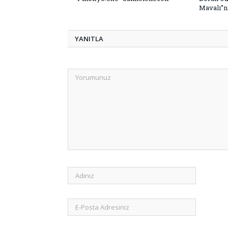
Mavalı”nı
YANITLA