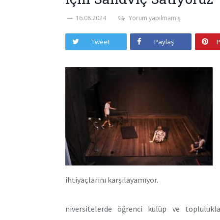
16.08.2024
Yorum yapılmamış
Tweet
Paylaş
P
ihtiyaçlarını karşılayamıyor.
niversitelerde öğrenci kulüp ve toplulukl