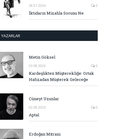
28.07.2026
0
İktidarın Mizahla Sorunu Ne
YAZARLAR
Metin Göksel
03.08.2026
0
Kardeşlikten Müşterekliğe: Ortak
Hafızadan Müşterek Geleceğe
Cüneyt Uzunlar
02.08.2026
0
Aptal
Erdoğan Mitrani