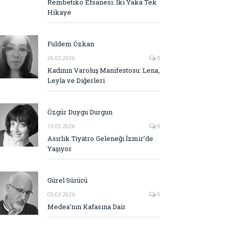
Rembetiko Efsanesi: İki Yaka Tek
Hikaye
Fuldem Özkan
26.03.2026
0
Kadının Varoluş Manifestosu: Lena,
Leyla ve Diğerleri
Özgür Duygu Durgun
13.03.2026
0
Asırlık Tiyatro Geleneği İzmir’de
Yaşıyor
Gürel Sürücü
05.03.2026
0
Medea’nın Kafasına Dair