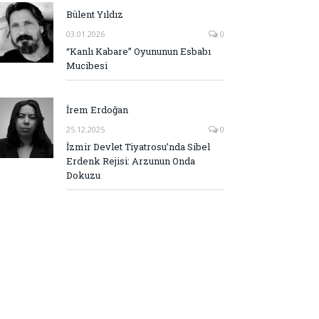
Bülent Yıldız
03.01.2026
0
“Kanlı Kabare” Oyununun Esbabı
Mucibesi
İrem Erdoğan
25.12.2025
0
İzmir Devlet Tiyatrosu’nda Sibel
Erdenk Rejisi: Arzunun Onda
Dokuzu