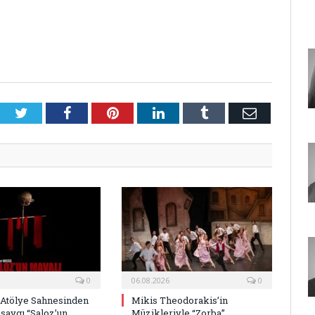
Twitter
Facebook
Pinterest
LinkedIn
Tumblr
E-
Posta
0
06.08.2026
0
 Atölye Sahnesinden
Mikis Theodorakis’in
saygı “Saloz’un
Müzikleriyle “Zorba”