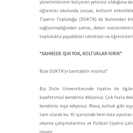
yönetimlerinin bütçenin yetersiz olduğuna dair
öğrencisi okulunda sosyal, kültürel etkinlikl
Tiyatro Topluluğu (DUKTA) da bunlardan biri
sağlanmadığından sahne, dekor malzemeleri g
toplulukta yaşadıkları sıkıntıları ve öğrenciler
“SAHNEDE IŞIK YOK, KOLTUKLAR KIRIK”
Bize DUKTA’yı tanıtabilir misiniz?
Biz Dicle Üniversitesinde tiyatro ile ilgi
kıyafetimizi kendimiz dikiyoruz. Çok fazla d
kendimiz inşa ediyoruz. Masa, koltuk gibi eşy
tam olarak bu. Yıl içerisinde hem kısa oyunlar
okuma çalışmalarımız ve fiziksel tiyatro çal
oluyor.