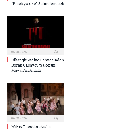
“Pinokyo.exe” Sahnelenecek
06.08.2026
0
Cihangir Atölye Sahnesinden
Boran Özsaygı “Saloz’un
Mavalı”nı Anlattı
06.08.2026
0
Mikis Theodorakis’in