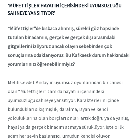
‘MÜFETTİŞLER HAYATIN İÇERİSİNDEKİ UYUMSUZLUĞU
SAHNEYE YANSITIYOR’
“Müfettişler”de kıskaca alınmış, sürekli göz hapsinde
tutulan bir adamın, gerçek ve gerçek dışı arasındaki
gitgellerini izliyoruz ancak olayın sebebinden çok
sonuçlarına odaklanıyoruz. Bu Kafkaesk durum hakkındaki
yorumlarınızı öğrenebilir miyiz?
Melih Cevdet Anday’ın uyumsuz oyunlarından bir tanesi
olan “Müfettişler” tam da hayatın içerisindeki
uyumsuzluğu sahneye yansıtıyor. Karakterlerin içinde
bulundukları sıkışmışlık, daralma, isyan ve kendi
yolculuklarına olan borçları onları artık doğru ya da yanlış,
hayal ya da gerçek bir adım atmaya sürüklüyor. İşte o ilk
adım her şeyin başlangıcı, umudun kendisi oluyor.