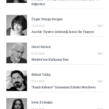
Diğerleri
Özgür Duygu Durgun
13.03.2026
0
Asırlık Tiyatro Geleneği İzmir’de Yaşıyor
Gürel Sürücü
05.03.2026
0
Medea’nın Kafasına Dair
Bülent Yıldız
03.01.2026
0
“Kanlı Kabare” Oyununun Esbabı Mucibesi
İrem Erdoğan
25.12.2025
0