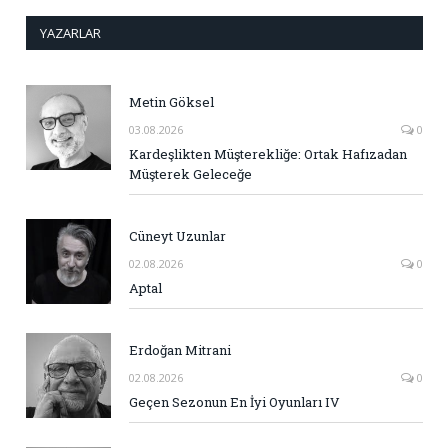
YAZARLAR
Metin Göksel
03.08.2026
0
Kardeşlikten Müşterekliğe: Ortak Hafızadan
Müşterek Geleceğe
Cüneyt Uzunlar
02.08.2026
0
Aptal
Erdoğan Mitrani
02.08.2026
0
Geçen Sezonun En İyi Oyunları IV