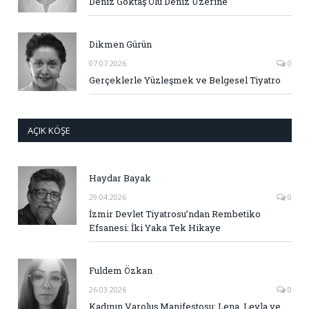
Deniz Göktaş Ölü Deniz Üzerine
Dikmen Gürün
07.07.2026
0
Gerçeklerle Yüzleşmek ve Belgesel Tiyatro
AÇIK KÖŞE
Haydar Bayak
29.04.2026
0
İzmir Devlet Tiyatrosu’ndan Rembetiko
Efsanesi: İki Yaka Tek Hikaye
Fuldem Özkan
26.03.2026
0
Kadının Varoluş Manifestosu: Lena, Leyla ve