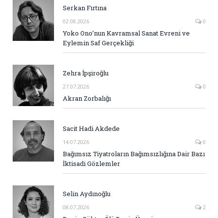
Serkan Fırtına
02.08.2026
0
Yoko Ono’nun Kavramsal Sanat Evreni ve
Eylemin Saf Gerçekliği
Zehra İpşiroğlu
27.07.2026
0
Akran Zorbalığı
Sacit Hadi Akdede
14.07.2026
0
Bağımsız Tiyatroların Bağımsızlığına Dair Bazı
İktisadi Gözlemler
Selin Aydınoğlu
08.07.2026
2