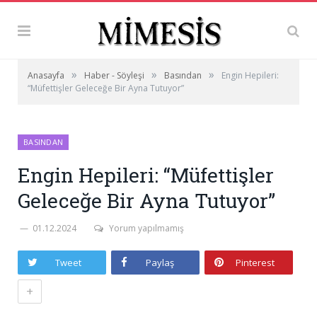
»
»
»
Anasayfa
Haber - Söyleşi
Basından
Engin Hepileri:
“Müfettişler Geleceğe Bir Ayna Tutuyor”
BASINDAN
Engin Hepileri: “Müfettişler
Geleceğe Bir Ayna Tutuyor”
01.12.2024
Yorum yapılmamış
Tweet
Paylaş
Pinterest
+