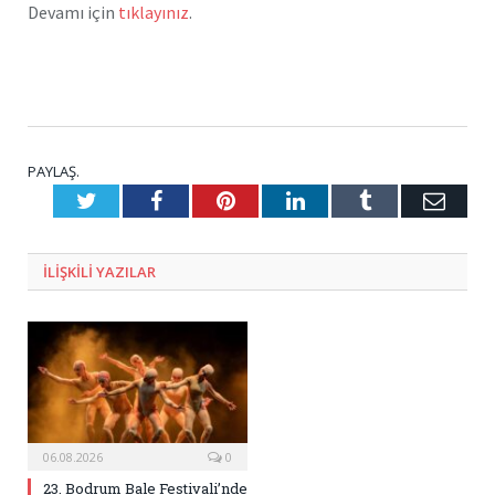
Devamı için
tıklayınız
.
PAYLAŞ.
Twitter
Facebook
Pinterest
LinkedIn
Tumblr
E-
Posta
ILIŞKILI
YAZILAR
06.08.2026
0
23. Bodrum Bale Festivali’nde