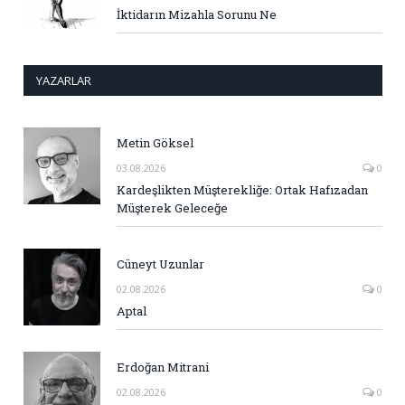
İktidarın Mizahla Sorunu Ne
YAZARLAR
Metin Göksel
03.08.2026
0
Kardeşlikten Müşterekliğe: Ortak Hafızadan
Müşterek Geleceğe
Cüneyt Uzunlar
02.08.2026
0
Aptal
Erdoğan Mitrani
02.08.2026
0