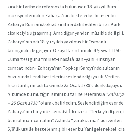
sıra bir tarihe de referansta bulunuyor. 18. yüzyıl Rum
müzisyenlerinden Zaharya’nın bestelediği bir eser bu.
Zaharya Rum aristokrat sınıfına dahil edilen birisi. Kürk
ticaretiyle uğraşırmış. Ama diğer yandan müzikle de ilgili.
Zaharya’nın adı 18. yüzyılda yazılmış bir Osmanlı
kroniğinde de geçiyor. O kayıtların birinde 4 Şevval 1150
Cumartesi günü “millet-i nasârâ”dan -yani Hıristiyan
cemaatinden- Zaharya’nın Topkapı Sarayı’nda sultanın
huzurunda kendi bestelerini seslendirdiği yazılı. Verilen
hicri tarih, miladi takvimde 25 Ocak 1738’e denk düşüyor.
Albümde bu müziğin ismini bu tarihe referansla
“Zaharya
– 25 Ocak 1738”
olarak belirledim. Seslendirdiğim eser de
Zaharya’nın bir yürük semaisi. İlk dizesi: “Terkeyledi gerçi
beni ol mah-cemalim”. Aslında “yürük semai” adı verilen
6/8’lik usulle bestelenmiş bir eser bu. Yani geleneksel icra