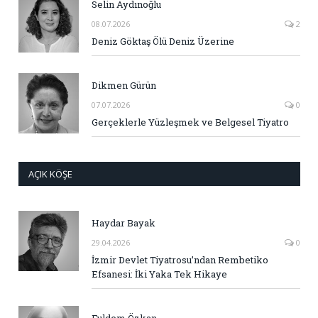
Selin Aydınoğlu
08.07.2026
2
Deniz Göktaş Ölü Deniz Üzerine
Dikmen Gürün
07.07.2026
0
Gerçeklerle Yüzleşmek ve Belgesel Tiyatro
AÇIK KÖŞE
Haydar Bayak
29.04.2026
0
İzmir Devlet Tiyatrosu’ndan Rembetiko
Efsanesi: İki Yaka Tek Hikaye