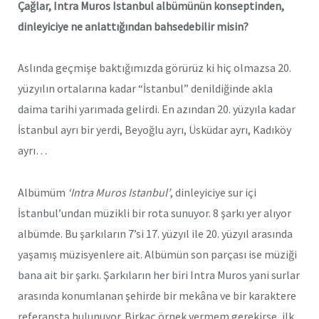
Çağlar, Intra Muros Istanbul albümünün konseptinden,
dinleyiciye ne anlattığından bahsedebilir misin?
Aslında geçmişe baktığımızda görürüz ki hiç olmazsa 20.
yüzyılın ortalarına kadar “İstanbul” denildiğinde akla
daima tarihi yarımada gelirdi. En azından 20. yüzyıla kadar
İstanbul ayrı bir yerdi, Beyoğlu ayrı, Üsküdar ayrı, Kadıköy
ayrı…
Albümüm
‘Intra Muros Istanbul’
, dinleyiciye sur içi
İstanbul’undan müzikli bir rota sunuyor. 8 şarkı yer alıyor
albümde. Bu şarkıların 7’si 17. yüzyıl ile 20. yüzyıl arasında
yaşamış müzisyenlere ait. Albümün son parçası ise müziği
bana ait bir şarkı. Şarkıların her biri Intra Muros yani surlar
arasında konumlanan şehirde bir mekâna ve bir karaktere
referansta bulunuyor. Birkaç örnek vermem gerekirse, ilk