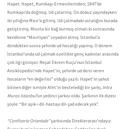
Hapet. Hapet, Kumkapı Ermenilerinden; 1847’de
Kumkapı’da doğmuş. Ud çalarmış. On dokuz yaşındayken
iki yıllığına Mısır’a gitmiş. Ud çalmadaki ustalığını burada
geliştirmiş. Mısırla bir bağ kurmuş olmalı ki sonrasında
kendisine “Mısırlıyan” soyadını almış. İstanbul’a
döndükten sonra şehirde ud hocalığı yapmış. O dönem
İstanbul’unda ud çalmak özellikle genç kadınlar arasında
çok ilgi görüyor. Reşat Ekrem Koçu’nun İstanbul
Ansiklopedisi’nde Hapet’in, şehirde ud dersi veren
hocaların “en değerlisi” olduğu yazılı. Hapet’in yahut
bilinen diğer ismiyle Afet’in bestelediği bir şarkı,
Intra
Muros Istanbul’
un yedinci şarkısı oldu. Şarkının ilk dizesi
şöyle: “Bir aşık-ı dil-hastayı dil-şad edecek yok”.
“Confiserie Orientale”
şarkısında Direklerarası’ndayız.