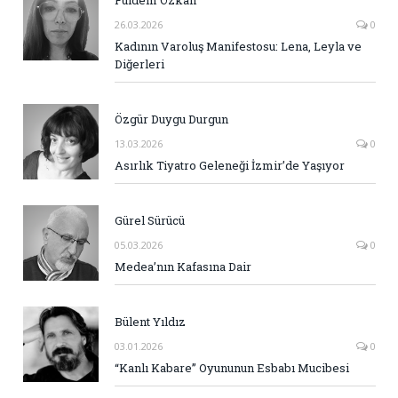
Fuldem Özkan
26.03.2026
0
Kadının Varoluş Manifestosu: Lena, Leyla ve
Diğerleri
Özgür Duygu Durgun
13.03.2026
0
Asırlık Tiyatro Geleneği İzmir’de Yaşıyor
Gürel Sürücü
05.03.2026
0
Medea’nın Kafasına Dair
Bülent Yıldız
03.01.2026
0
“Kanlı Kabare” Oyununun Esbabı Mucibesi