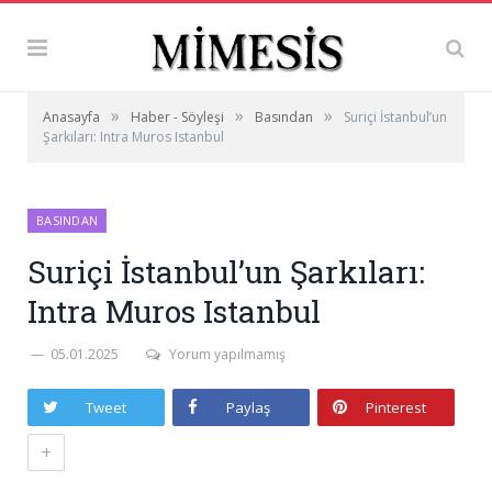
»
»
»
Anasayfa
Haber - Söyleşi
Basından
Suriçi İstanbul’un
Şarkıları: Intra Muros Istanbul
BASINDAN
Suriçi İstanbul’un Şarkıları:
Intra Muros Istanbul
05.01.2025
Yorum yapılmamış
Tweet
Paylaş
Pinterest
+