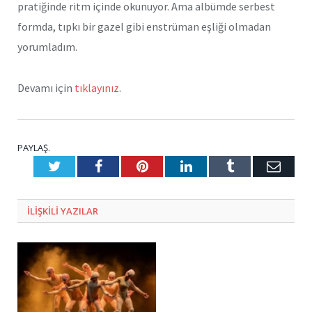
pratiğinde ritm içinde okunuyor. Ama albümde serbest
formda, tıpkı bir gazel gibi enstrüman eşliği olmadan
yorumladım.
Devamı için
tıklayınız
.
PAYLAŞ.
Twitter
Facebook
Pinterest
LinkedIn
Tumblr
E-
Posta
ILIŞKILI
YAZILAR