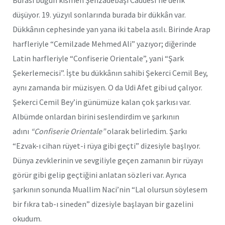
Burası bugün kısmen Şehzadebaşı Caddesi’ne denk
düşüyor. 19. yüzyıl sonlarında burada bir dükkân var.
Dükkânın cephesinde yan yana iki tabela asılı. Birinde Arap
harfleriyle “Cemilzade Mehmed Ali” yazıyor; diğerinde
Latin harfleriyle “Confiserie Orientale”, yani “Şark
Şekerlemecisi”. İşte bu dükkânın sahibi Şekerci Cemil Bey,
aynı zamanda bir müzisyen. O da Udi Afet gibi ud çalıyor.
Şekerci Cemil Bey’in günümüze kalan çok şarkısı var.
Albümde onlardan birini seslendirdim ve şarkının
adını
“Confiserie Orientale”
olarak belirledim. Şarkı
“Ezvak-ı cihan rüyet-i rüya gibi geçti” dizesiyle başlıyor.
Dünya zevklerinin ve sevgiliyle geçen zamanın bir rüyayı
görür gibi gelip geçtiğini anlatan sözleri var. Ayrıca
şarkının sonunda Muallim Naci’nin “Lal olursun söylesem
bir fıkra tab-ı sineden” dizesiyle başlayan bir gazelini
okudum.