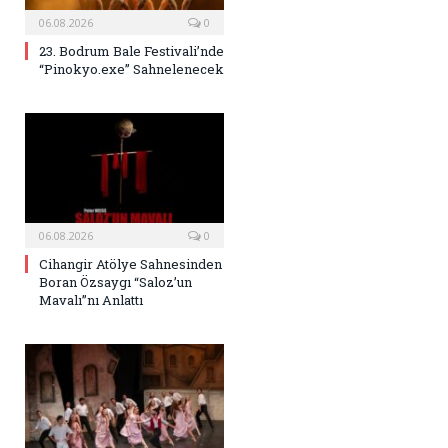
06.08.2026
0
23. Bodrum Bale Festivali’nde
“Pinokyo.exe” Sahnelenecek
06.08.2026
0
Cihangir Atölye Sahnesinden
Boran Özsaygı “Saloz’un
Mavalı”nı Anlattı