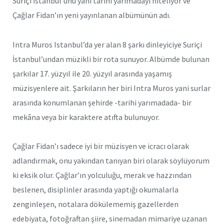
Suriçi İstanbul’unu yani tarihi yarımadayı niteliyor ve
Çağlar Fidan’ın yeni yayınlanan albümünün adı.
Intra Muros Istanbul’da yer alan 8 şarkı dinleyiciye Suriçi
İstanbul’undan müzikli bir rota sunuyor. Albümde bulunan
şarkılar 17. yüzyıl ile 20. yüzyıl arasında yaşamış
müzisyenlere ait. Şarkıların her biri Intra Muros yani surlar
arasında konumlanan şehirde -tarihi yarımadada- bir
mekâna veya bir karaktere atıfta bulunuyor.
Çağlar Fidan’ı sadece iyi bir müzisyen ve icracı olarak
adlandırmak, onu yakından tanıyan biri olarak söylüyorum
ki eksik olur. Çağlar’ın yolculuğu, merak ve hazzından
beslenen, disiplinler arasında yaptığı okumalarla
zenginleşen, notalara dökülememiş gazellerden
edebiyata, fotoğraftan şiire, sinemadan mimariye uzanan