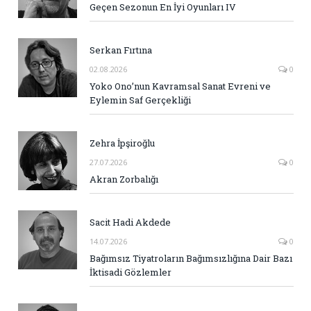
Geçen Sezonun En İyi Oyunları IV
Serkan Fırtına
02.08.2026
0
Yoko Ono’nun Kavramsal Sanat Evreni ve
Eylemin Saf Gerçekliği
Zehra İpşiroğlu
27.07.2026
0
Akran Zorbalığı
Sacit Hadi Akdede
14.07.2026
0
Bağımsız Tiyatroların Bağımsızlığına Dair Bazı
İktisadi Gözlemler