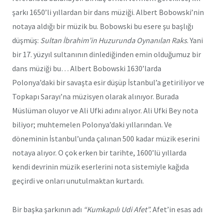
şarkı 1650’li yıllardan bir dans müziği. Albert Bobowski’nin
notaya aldığı bir müzik bu. Bobowski bu esere şu başlığı
düşmüş:
Sultan İbrahim’in Huzurunda Oynanılan Raks
. Yani
bir 17. yüzyıl sultanının dinlediğinden emin olduğumuz bir
dans müziği bu… Albert Bobowski 1630’larda
Polonya’daki bir savaşta esir düşüp İstanbul’a getiriliyor ve
Topkapı Sarayı’na müzisyen olarak alınıyor. Burada
Müslüman oluyor ve Ali Ufki adını alıyor. Ali Ufki Bey nota
biliyor; muhtemelen Polonya’daki yıllarından. Ve
döneminin İstanbul’unda çalınan 500 kadar müzik eserini
notaya alıyor. O çok erken bir tarihte, 1600’lü yıllarda
kendi devrinin müzik eserlerini nota sistemiyle kağıda
geçirdi ve onları unutulmaktan kurtardı.
Bir başka şarkının adı
“Kumkapılı Udi Afet”.
Afet’in esas adı