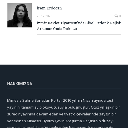
İrem Erdoğan
25.12.2025
0
İzmir Devlet Tiyatrosu’nda Sibel Erdenk Rejisi:
Arzunun Onda Dokuzu
HAKKIMIZDA
Mimesis Sahne Sanatları Portali 2010 yılının Nisan ayında test
yayınını tamamlayıp okuyucusuyla buluşmuştur. Otuz yılı aşkın bir
süredir yayınına devam eden ve tiyatro çevrelerinde saygın bir
yer edinen Mimesis Tiyatro Çeviri Araştırma Dergisi’nin düzeyli
çizgisini, güncelliğe müdahale eden bir yayıncılık yaparken de