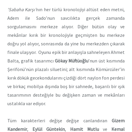
‘Sabaha Karşı’
nın her türlü kronolojiyi altüst eden metni,
Adem ile Sado’nun savcılıkta gerçek zamanda
sorgulamasını merkeze alıyor. Diğer bütün olay ve
mekânlar kırık bir kronolojiyle geçmişten bu merkeze
doğru yol alıyor, sonrasında da yine bu merkezden çıkarak
finale ulaşıyor. Oyunu epik bir anlayışla sahneleyen Ahmet
Balta, grafik tasarımcı
Gökay Müftüoğlu
’nun üst kısmında
Şerifönü’nün plazalı siluetini; alt kısmında Kömürcüler’in
kırık dökük gecekondularını çizdiği dört naylon fon perdesi
ve birkaç mobilya dışında boş bir sahnede, başarılı bir ışık
tasarımının desteğiyle bu değişken zaman ve mekânları
ustalıkla var ediyor.
Tüm karakterleri değişe değişe canlandıran
Gizem
Kandemir
,
Eylül Güntekin
,
Hamit Mutlu
ve
Kemal