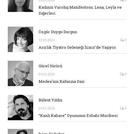
Kadının Varoluş Manifestosu: Lena, Leyla ve
Diğerleri
Özgür Duygu Durgun
13.03.2026
0
Asırlık Tiyatro Geleneği İzmir’de Yaşıyor
Gürel Sürücü
05.03.2026
0
Medea’nın Kafasına Dair
Bülent Yıldız
03.01.2026
0
“Kanlı Kabare” Oyununun Esbabı Mucibesi
İrem Erdoğan