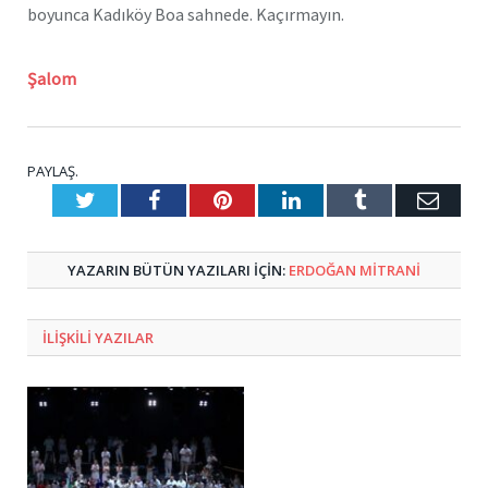
boyunca Kadıköy Boa sahnede. Kaçırmayın.
Şalom
PAYLAŞ.
Twitter
Facebook
Pinterest
LinkedIn
Tumblr
E-
Posta
YAZARIN BÜTÜN YAZILARI IÇIN:
ERDOĞAN MITRANI
ILIŞKILI
YAZILAR