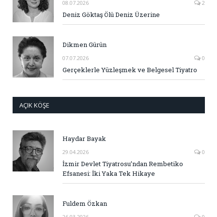
08.07.2026
2
Deniz Göktaş Ölü Deniz Üzerine
Dikmen Gürün
07.07.2026
0
Gerçeklerle Yüzleşmek ve Belgesel Tiyatro
AÇIK KÖŞE
Haydar Bayak
29.04.2026
0
İzmir Devlet Tiyatrosu’ndan Rembetiko
Efsanesi: İki Yaka Tek Hikaye
Fuldem Özkan
26.03.2026
0