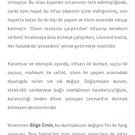
olmuştur. Bu olası kıyamet ortamının terk edilmişliğinde,
sanki tüm hayat bu infaz odasının içine indirgenmiş, son
hayatta kalan bu iki kişi de yaşam ve ölüm arasında sıkışıp
kalmıştır. ‘Ölüm cezasına çarptırılan’ infazcıyı kendisini
serbest bırakmaya ikna etmeye çalışırken, Leonard inatla,
her halükârda ‘prosedürü’ yerine getirmeye niyetlidir.
Karamsar ve distopik oyunda, infazcı ile kurban, suçlu ile
suçsuz, mahkum ile cellat, ölüm ile yaşam arasındaki
diyalogda roller sık sık değişir. Değişmeyen durum,
elektrikli sandalyeye bağlı mahkûmun hareketsizliğiyle,
kararsızlığı beden diline yansıyan Leonard’ın durmak
bilmeyen devinimleridir.
Yönetmen
Bilge Emin
, bu durmaksızın değişen Yin ile Yang
oyununu, Boa Sahne’nin tüm alanını seyircileri de infaz