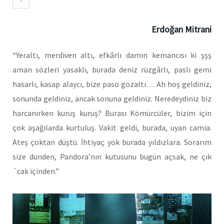
Erdoğan Mitrani
“Yeraltı, merdiven altı, efkârlı damın kemancısı ki şşş
aman sözleri yasaklı, burada deniz rüzgârlı, paslı gemi
hasarlı, kasap alaycı, bize paso gözaltı… Ah hoş geldiniz,
sonunda geldiniz, ancak sonuna geldiniz. Neredeydiniz biz
harcanırken kuruş kuruş? Burası Kömürcüler, bizim için
çok aşağılarda kurtuluş. Vakit geldi, burada, uyan camia.
Ateş çoktan düştü. İhtiyaç yok burada yıldızlara. Sorarım
size dünden, Pandora’nın kutusunu bugün açsak, ne çık
´cak içinden.”