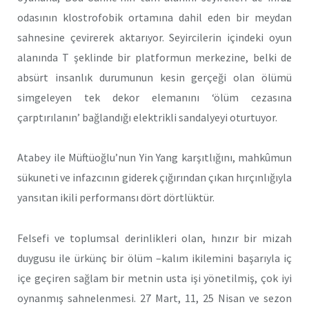
odasının klostrofobik ortamına dahil eden bir meydan
sahnesine çevirerek aktarıyor. Seyircilerin içindeki oyun
alanında T şeklinde bir platformun merkezine, belki de
absürt insanlık durumunun kesin gerçeği olan ölümü
simgeleyen tek dekor elemanını ‘ölüm cezasına
çarptırılanın’ bağlandığı elektrikli sandalyeyi oturtuyor.
Atabey ile Müftüoğlu’nun Yin Yang karşıtlığını, mahkûmun
sükuneti ve infazcının giderek çığırından çıkan hırçınlığıyla
yansıtan ikili performansı dört dörtlüktür.
Felsefi ve toplumsal derinlikleri olan, hınzır bir mizah
duygusu ile ürkünç bir ölüm –kalım ikilemini başarıyla iç
içe geçiren sağlam bir metnin usta işi yönetilmiş, çok iyi
oynanmış sahnelenmesi. 27 Mart, 11, 25 Nisan ve sezon