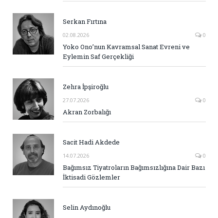
Serkan Fırtına
02.08.2026
0
Yoko Ono’nun Kavramsal Sanat Evreni ve
Eylemin Saf Gerçekliği
Zehra İpşiroğlu
27.07.2026
0
Akran Zorbalığı
Sacit Hadi Akdede
14.07.2026
0
Bağımsız Tiyatroların Bağımsızlığına Dair Bazı
İktisadi Gözlemler
Selin Aydınoğlu