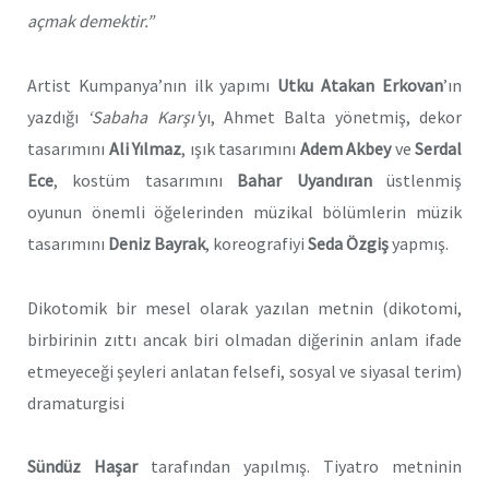
açmak demektir.”
Artist Kumpanya’nın ilk yapımı
Utku Atakan Erkovan
’ın
yazdığı
‘Sabaha Karşı’
yı, Ahmet Balta yönetmiş, dekor
tasarımını
Ali Yılmaz
, ışık tasarımını
Adem Akbey
ve
Serdal
Ece
, kostüm tasarımını
Bahar Uyandıran
üstlenmiş
oyunun önemli öğelerinden müzikal bölümlerin müzik
tasarımını
Deniz Bayrak
, koreografiyi
Seda Özgiş
yapmış.
Dikotomik bir mesel olarak yazılan metnin (dikotomi,
birbirinin zıttı ancak biri olmadan diğerinin anlam ifade
etmeyeceği şeyleri anlatan felsefi, sosyal ve siyasal terim)
dramaturgisi
Sündüz Haşar
tarafından yapılmış. Tiyatro metninin