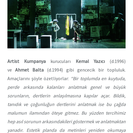
Artist Kumpanya
kurucuları
Kemal Yazıcı
(d.1996)
ve
Ahmet Balta
(d.1994) gibi gencecik bir topluluk.
Amaçlarını şöyle özetliyorlar:
“Bir toplumda en kuytuda,
perde arkasında kalanları anlatmak genel ve büyük
sorunların, dertlerin anlaşılmasına kapılar açar. Bildik,
tanıdık ve çoğunluğun dertlerini anlatmak ise bu çağda
malumun ilamından öteye gitmez. Bu yüzden tercihimiz
hep asıl sorunun arkasındakileri göstermek ve anlatmaktan
yanadır. Estetik planda da metinleri yeniden okumaya