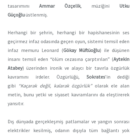
tasarımını
Ammar Özçelik
, müziğini
Utku
Güçoğlu
üstlenmiş.
Herhangi bir şehrin, herhangi bir hapishanesinin ses
geçirmez infaz odasında geçen oyun, sistemi temsil eden
infaz memuru Leonard (
Gökay Müftüoğlu
) ile düşünen
insanı temsil eden “ölüm cezasına çarptırılan” (
Aytekin
Atabey
) üzerinden ironik ve alaycı bir tavırla özgürlük
kavramını irdeler. Özgürlüğü,
Sokrates
’in dediği
gibi
“Kaçarak değil, kalarak özgürlük”
olarak ele alan
metin, bunu yetki ve siyaset kavramlarını da eleştirerek
yansıtır.
Dış dünyada gerçekleşmiş patlamalar ve yangın sonrası
elektrikler kesilmiş, odanın dışıyla tüm bağlantı yok