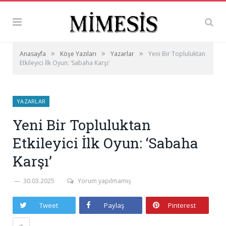
»
»
»
Anasayfa
Köşe Yazıları
Yazarlar
Yeni Bir Topluluktan
Etkileyici İlk Oyun: ‘Sabaha Karşı’
YAZARLAR
Yeni Bir Topluluktan
Etkileyici İlk Oyun: ‘Sabaha
Karşı’
30.03.2025
Yorum yapılmamış
Tweet
Paylaş
Pinterest
+