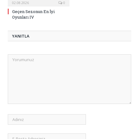
02.08.2026
0
Geçen Sezonun En İyi
Oyunları IV
YANITLA