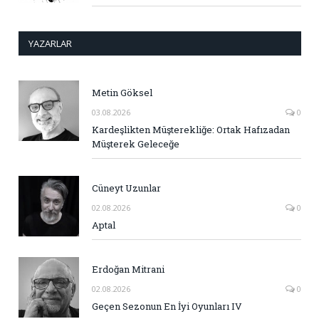
YAZARLAR
Metin Göksel
03.08.2026
0
Kardeşlikten Müşterekliğe: Ortak Hafızadan
Müşterek Geleceğe
Cüneyt Uzunlar
02.08.2026
0
Aptal
Erdoğan Mitrani
02.08.2026
0
Geçen Sezonun En İyi Oyunları IV