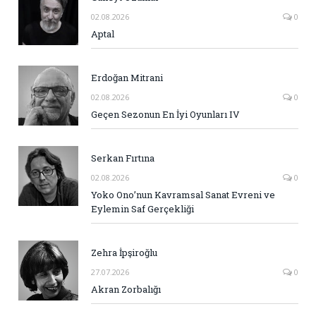
02.08.2026
0
Aptal
Erdoğan Mitrani
02.08.2026
0
Geçen Sezonun En İyi Oyunları IV
Serkan Fırtına
02.08.2026
0
Yoko Ono’nun Kavramsal Sanat Evreni ve
Eylemin Saf Gerçekliği
Zehra İpşiroğlu
27.07.2026
0
Akran Zorbalığı