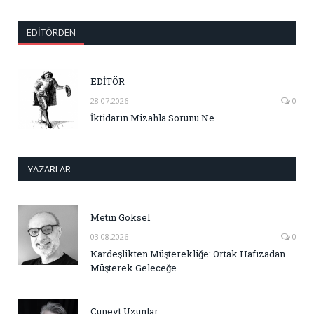
EDITÖRDEN
EDİTÖR
28.07.2026
0
İktidarın Mizahla Sorunu Ne
YAZARLAR
Metin Göksel
03.08.2026
0
Kardeşlikten Müşterekliğe: Ortak Hafızadan
Müşterek Geleceğe
Cüneyt Uzunlar