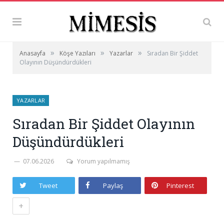
»
»
»
Anasayfa
Köşe Yazıları
Yazarlar
Sıradan Bir Şiddet
Olayının Düşündürdükleri
YAZARLAR
Sıradan Bir Şiddet Olayının
Düşündürdükleri
07.06.2026
Yorum yapılmamış
Tweet
Paylaş
Pinterest
+