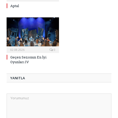
Aptal
02.08.2026
0
Geçen Sezonun En İyi
Oyunları IV
YANITLA