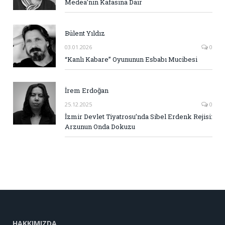
Medea’nın Kafasına Dair
Bülent Yıldız
03.01.2026
0
“Kanlı Kabare” Oyununun Esbabı Mucibesi
İrem Erdoğan
25.12.2025
0
İzmir Devlet Tiyatrosu’nda Sibel Erdenk Rejisi:
Arzunun Onda Dokuzu
HAKKIMIZDA