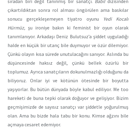
sıradan biri değil tanınmış bir sanatçı.
Babil
dizisinden
çıkartıldıktan sonra rol alması öngörülen ama baskılar
sonucu gerçekleşemeyen tiyatro oyunu
Yedi Kocalı
Hürmüz,
şu ironiye bakın ki feminist bir oyun olarak
tanımlanıyor. Arkadaşı Deniz Bulutsuz’a şiddet uyguladığı
halde en küçük bir utanç bile duymuyor ve özür dilemiyor.
Çünkü olayın kısa sürede unutulacağını sanıyor. Aslında bu
düşüncesinde haksız değil, çünkü bellek özürlü bir
toplumuz. Ayrıca sanatçıların dokunulmazlığı olduğunu da
biliyoruz. Onlar iyi ve kötünün ötesinde bir boyutta
yaşıyorlar. Bu bütün dünyada böyle kabul ediliyor. Me too
hareketi de buna tepki olarak doğuyor ve gelişiyor. Bizim
geçmişimizde de sayısız sanatçı var şiddetle yoğurulmuş
olan. Ama bu bizde hala tabu bir konu. Kimse ağzını bile
açmaya cesaret edemiyor.