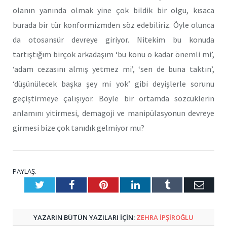
olanın yanında olmak yine çok bildik bir olgu, kısaca
burada bir tür konformizmden söz edebiliriz. Öyle olunca
da otosansür devreye giriyor. Nitekim bu konuda
tartıştığım birçok arkadaşım ‘bu konu o kadar önemli mi’,
‘adam cezasını almış yetmez mi’, ‘sen de buna taktın’,
‘düşünülecek başka şey mi yok’ gibi deyişlerle sorunu
geçiştirmeye çalışıyor. Böyle bir ortamda sözcüklerin
anlamını yitirmesi, demagoji ve manipülasyonun devreye
girmesi bize çok tanıdık gelmiyor mu?
PAYLAŞ.
Twitter
Facebook
Pinterest
LinkedIn
Tumblr
E-
Posta
YAZARIN BÜTÜN YAZILARI IÇIN:
ZEHRA İPŞIROĞLU