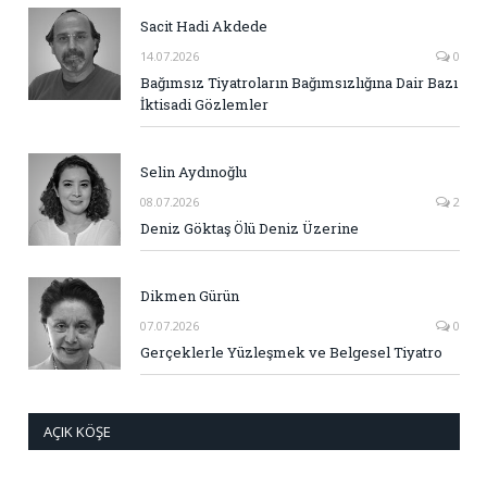
Sacit Hadi Akdede
14.07.2026
0
Bağımsız Tiyatroların Bağımsızlığına Dair Bazı
İktisadi Gözlemler
Selin Aydınoğlu
08.07.2026
2
Deniz Göktaş Ölü Deniz Üzerine
Dikmen Gürün
07.07.2026
0
Gerçeklerle Yüzleşmek ve Belgesel Tiyatro
AÇIK KÖŞE