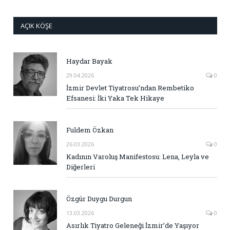
AÇIK KÖŞE
Haydar Bayak
29.04.2026
0
İzmir Devlet Tiyatrosu’ndan Rembetiko
Efsanesi: İki Yaka Tek Hikaye
Fuldem Özkan
26.03.2026
0
Kadının Varoluş Manifestosu: Lena, Leyla ve
Diğerleri
Özgür Duygu Durgun
13.03.2026
0
Asırlık Tiyatro Geleneği İzmir’de Yaşıyor