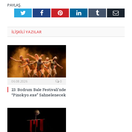
PAYLAŞ.
Twitter
Facebook
Pinterest
LinkedIn
Tumblr
E-
Posta
ILIŞKILI
YAZILAR
06.08.2026
0
23. Bodrum Bale Festivali’nde
“Pinokyo.exe” Sahnelenecek