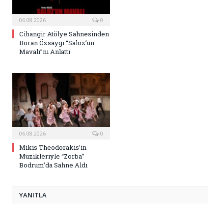
06.08.2026
0
Cihangir Atölye Sahnesinden
Boran Özsaygı “Saloz’un
Mavalı”nı Anlattı
06.08.2026
0
Mikis Theodorakis’in
Müzikleriyle “Zorba”
Bodrum’da Sahne Aldı
YANITLA