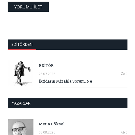
EDITÖRDEN
EDİTÖR
28.07.2026
0
İktidarın Mizahla Sorunu Ne
YAZARLAR
Metin Göksel
03.08.2026
0