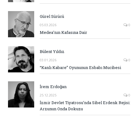
Gürel Sürücü
05.03.2026
0
Medea’nın Kafasına Dair
Bülent Yıldız
03.01.2026
0
“Kanlı Kabare” Oyununun Esbabı Mucibesi
İrem Erdoğan
25.12.2025
0
İzmir Devlet Tiyatrosu’nda Sibel Erdenk Rejisi:
Arzunun Onda Dokuzu