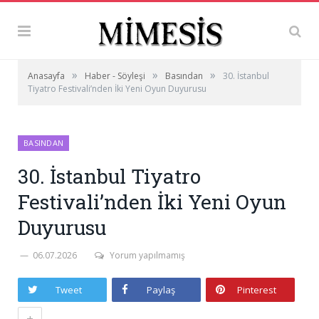
»
»
»
Anasayfa
Haber - Söyleşi
Basından
30. İstanbul
Tiyatro Festivali’nden İki Yeni Oyun Duyurusu
BASINDAN
30. İstanbul Tiyatro
Festivali’nden İki Yeni Oyun
Duyurusu
06.07.2026
Yorum yapılmamış
Tweet
Paylaş
Pinterest
+