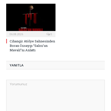
06.08.2026
0
Cihangir Atölye Sahnesinden
Boran Özsaygı “Saloz’un
Mavalı”nı Anlattı
YANITLA