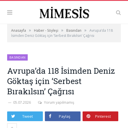
»
»
»
Anasayfa
Haber - Söyleşi
Basından
Avrupa’da 118
İsimden Deniz Göktaş için ‘Serbest Bırakılsın’ Çağrısı
BASINDAN
Avrupa’da 118 İsimden Deniz
Göktaş için ‘Serbest
Bırakılsın’ Çağrısı
05.07.2026
Yorum yapılmamış
Tweet
Paylaş
Pinterest
+