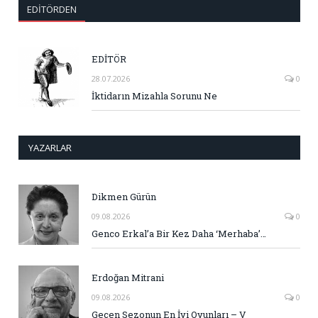
EDITÖRDEN
EDİTÖR
28.07.2026
0
İktidarın Mizahla Sorunu Ne
YAZARLAR
Dikmen Gürün
09.08.2026
0
Genco Erkal’a Bir Kez Daha ‘Merhaba’…
Erdoğan Mitrani
09.08.2026
0
Geçen Sezonun En İyi Oyunları – V