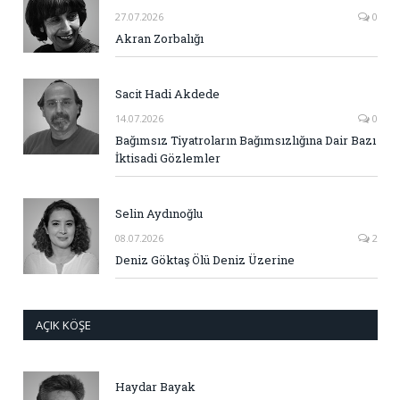
27.07.2026
0
Akran Zorbalığı
Sacit Hadi Akdede
14.07.2026
0
Bağımsız Tiyatroların Bağımsızlığına Dair Bazı
İktisadi Gözlemler
Selin Aydınoğlu
08.07.2026
2
Deniz Göktaş Ölü Deniz Üzerine
AÇIK KÖŞE
Haydar Bayak