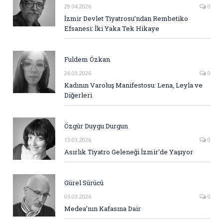
29.04.2026
0
İzmir Devlet Tiyatrosu’ndan Rembetiko
Efsanesi: İki Yaka Tek Hikaye
Fuldem Özkan
26.03.2026
0
Kadının Varoluş Manifestosu: Lena, Leyla ve
Diğerleri
Özgür Duygu Durgun
13.03.2026
0
Asırlık Tiyatro Geleneği İzmir’de Yaşıyor
Gürel Sürücü
05.03.2026
0
Medea’nın Kafasına Dair