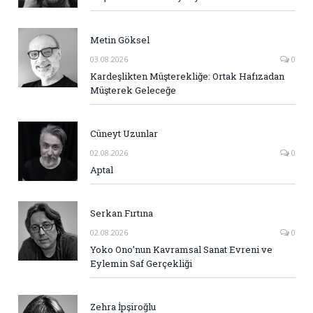
Metin Göksel
03.08.2026
0
Kardeşlikten Müşterekliğe: Ortak Hafızadan
Müşterek Geleceğe
Cüneyt Uzunlar
02.08.2026
0
Aptal
Serkan Fırtına
02.08.2026
0
Yoko Ono’nun Kavramsal Sanat Evreni ve
Eylemin Saf Gerçekliği
Zehra İpşiroğlu