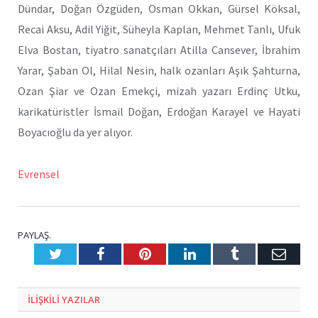
Dündar, Doğan Özgüden, Osman Okkan, Gürsel Köksal,
Recai Aksu, Adil Yiğit, Süheyla Kaplan, Mehmet Tanlı, Ufuk
Elva Bostan, tiyatro sanatçıları Atilla Cansever, İbrahim
Yarar, Şaban Ol, Hilal Nesin, halk ozanları Aşık Şahturna,
Ozan Şiar ve Ozan Emekçi, mizah yazarı Erdinç Utku,
karikatüristler İsmail Doğan, Erdoğan Karayel ve Hayati
Boyacıoğlu da yer alıyor.
Evrensel
PAYLAŞ.
Twitter
Facebook
Pinterest
LinkedIn
Tumblr
E-
Posta
ILIŞKILI
YAZILAR