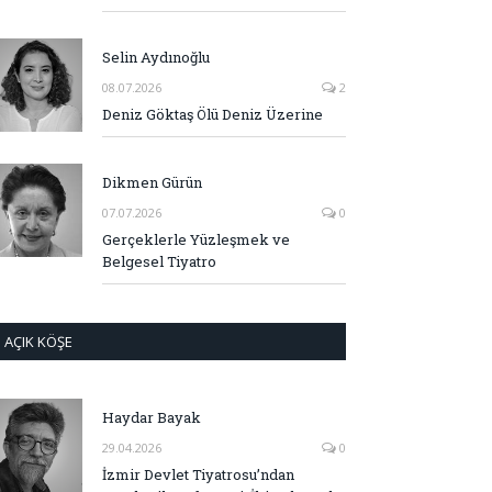
Selin Aydınoğlu
08.07.2026
2
Deniz Göktaş Ölü Deniz Üzerine
Dikmen Gürün
07.07.2026
0
Gerçeklerle Yüzleşmek ve
Belgesel Tiyatro
AÇIK KÖŞE
Haydar Bayak
29.04.2026
0
İzmir Devlet Tiyatrosu’ndan