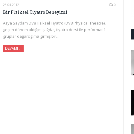
23.04.2012
0
Bir Fiziksel Tiyatro Deneyimi
Asya Saydam DV8 Fiziksel Tiyatro (DV8 Physical Theatre),
geçen dönem aldığım çağdaş tiyatro dersi ile performatif
gruplar dağarcığıma girmiş bir…
DEVAMI …