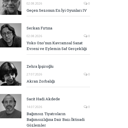
02.08.2026
0
Geçen Sezonun En İyi Oyunları IV
Serkan Fırtına
02.08.2026
0
Yoko Ono’nun Kavramsal Sanat
Evreni ve Eylemin Saf Gerçekliği
Zehra İpşiroğlu
27.07.2026
0
Akran Zorbalığı
Sacit Hadi Akdede
14.07.2026
0
Bağımsız Tiyatroların
Bağımsızlığına Dair Bazı İktisadi
Gözlemler