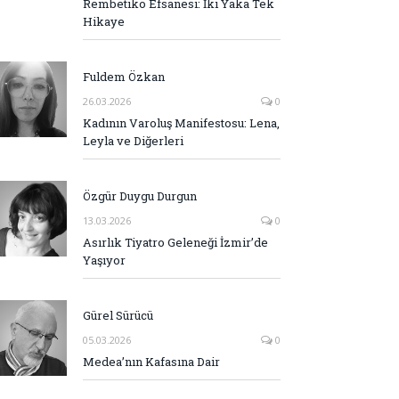
Rembetiko Efsanesi: İki Yaka Tek
Hikaye
Fuldem Özkan
26.03.2026
0
Kadının Varoluş Manifestosu: Lena,
Leyla ve Diğerleri
Özgür Duygu Durgun
13.03.2026
0
Asırlık Tiyatro Geleneği İzmir’de
Yaşıyor
Gürel Sürücü
05.03.2026
0
Medea’nın Kafasına Dair