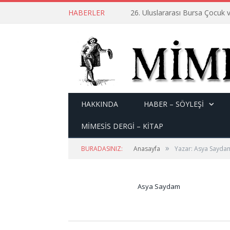
HABERLER
26. Uluslararası Bursa Çocuk v
HAKKINDA
HABER – SÖYLEŞI
MİMESİS DERGİ – KİTAP
»
BURADASINIZ:
Anasayfa
Yazar: Asya Sayda
Asya Saydam