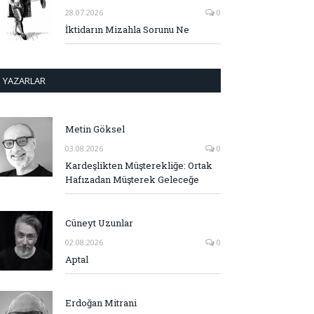
28.07.2026
0
İktidarın Mizahla Sorunu Ne
YAZARLAR
Metin Göksel
03.08.2026
0
Kardeşlikten Müşterekliğe: Ortak
Hafızadan Müşterek Geleceğe
Cüneyt Uzunlar
02.08.2026
0
Aptal
Erdoğan Mitrani