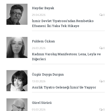
Haydar Bayak
29.04.2026
0
İzmir Devlet Tiyatrosu’ndan Rembetiko
Efsanesi: İki Yaka Tek Hikaye
Fuldem Özkan
26.03.2026
0
Kadının Varoluş Manifestosu: Lena, Leyla ve
Diğerleri
Özgür Duygu Durgun
13.03.2026
0
Asırlık Tiyatro Geleneği İzmir’de Yaşıyor
Gürel Sürücü
05.03.2026
0