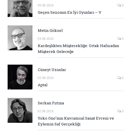
09.08.2026
0
Geçen Sezonun En İyi Oyunları – V
Metin Göksel
03.08.2026
0
Kardeşlikten Müşterekliğe: Ortak Hafızadan
Müşterek Geleceğe
Cüneyt Uzunlar
02.08.2026
0
Aptal
Serkan Fırtına
02.08.2026
0
Yoko Ono’nun Kavramsal Sanat Evreni ve
Eylemin Saf Gerçekliği