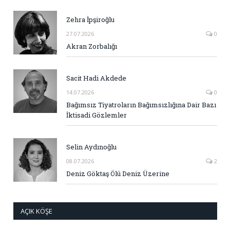
Zehra İpşiroğlu
27.07.2026
0
Akran Zorbalığı
Sacit Hadi Akdede
14.07.2026
0
Bağımsız Tiyatroların Bağımsızlığına Dair Bazı
İktisadi Gözlemler
Selin Aydınoğlu
08.07.2026
2
Deniz Göktaş Ölü Deniz Üzerine
AÇIK KÖŞE