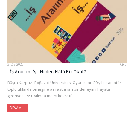
31.08.2020
0
…İş Ararım, İş… Neden Hâlâ Bir Okul?
Büşra Karpuz “Boğaziçi Üniversitesi Oyuncuları 20 yıldır amatör
topluluklarda örneğine az rastlanan bir deneyimi hayata
geçiriyor. 1990 yılında metni kolektif…
DEVAMI …