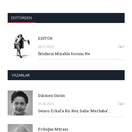
EDITÖRDEN
EDİTÖR
28.07.2026
0
İktidarın Mizahla Sorunu Ne
YAZARLAR
Dikmen Gürün
09.08.2026
0
Genco Erkal’a Bir Kez Daha ‘Merhaba’…
Erdoğan Mitrani