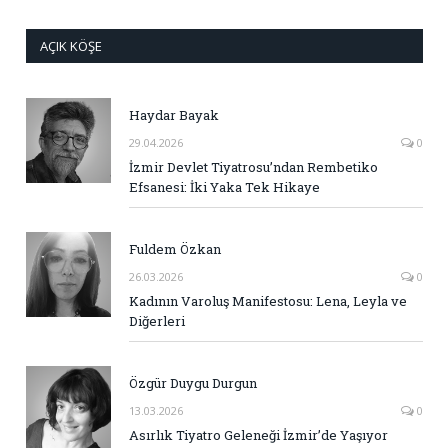
AÇIK KÖŞE
Haydar Bayak
29.04.2026
0
İzmir Devlet Tiyatrosu’ndan Rembetiko
Efsanesi: İki Yaka Tek Hikaye
Fuldem Özkan
26.03.2026
0
Kadının Varoluş Manifestosu: Lena, Leyla ve
Diğerleri
Özgür Duygu Durgun
13.03.2026
0
Asırlık Tiyatro Geleneği İzmir’de Yaşıyor