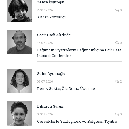
Zehra İpşiroğlu
27.07.2026
0
Akran Zorbalığı
Sacit Hadi Akdede
14.07.2026
0
Bağımsız Tiyatroların Bağımsızlığına Dair Bazı
İktisadi Gözlemler
Selin Aydınoğlu
08.07.2026
2
Deniz Göktaş Ölü Deniz Üzerine
Dikmen Gürün
07.07.2026
0
Gerçeklerle Yüzleşmek ve Belgesel Tiyatro