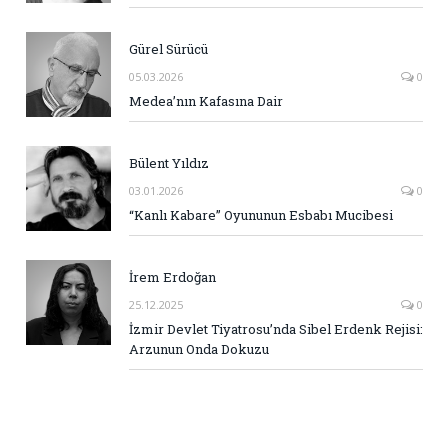
Gürel Sürücü
05.03.2026
0
Medea’nın Kafasına Dair
Bülent Yıldız
03.01.2026
0
“Kanlı Kabare” Oyununun Esbabı Mucibesi
İrem Erdoğan
25.12.2025
0
İzmir Devlet Tiyatrosu’nda Sibel Erdenk Rejisi:
Arzunun Onda Dokuzu