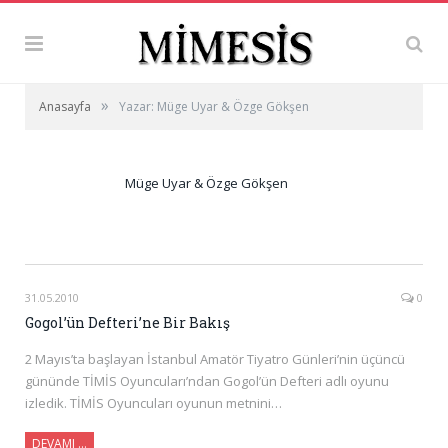
»
Anasayfa
Yazar: Müge Uyar & Özge Gökşen
Müge Uyar & Özge Gökşen
31.05.2010
0
Gogol’ün Defteri’ne Bir Bakış
2 Mayıs’ta başlayan İstanbul Amatör Tiyatro Günleri’nin üçüncü
gününde TİMİS Oyuncuları’ndan Gogol’ün Defteri adlı oyunu
izledik. TİMİS Oyuncuları oyunun metnini…
DEVAMI …