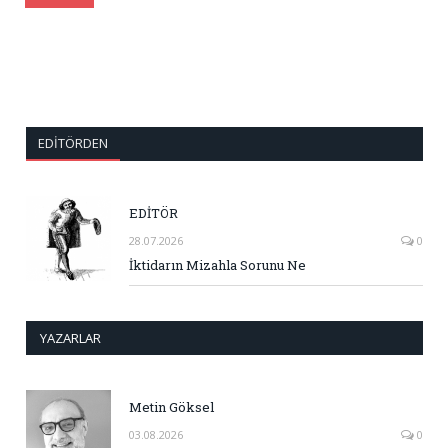
EDITÖRDEN
EDİTÖR
28.07.2026
0
İktidarın Mizahla Sorunu Ne
YAZARLAR
Metin Göksel
03.08.2026
0