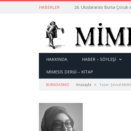
HABERLER
26. Uluslararası Bursa Çocuk v
HAKKINDA
HABER – SÖYLEŞI
MİMESİS DERGİ – KİTAP
»
BURADASINIZ:
Anasayfa
Yazar: Şevval Meli