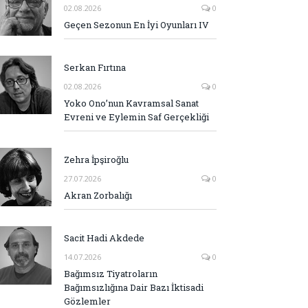
02.08.2026
0
Geçen Sezonun En İyi Oyunları IV
Serkan Fırtına
02.08.2026
0
Yoko Ono’nun Kavramsal Sanat
Evreni ve Eylemin Saf Gerçekliği
Zehra İpşiroğlu
27.07.2026
0
Akran Zorbalığı
Sacit Hadi Akdede
14.07.2026
0
Bağımsız Tiyatroların
Bağımsızlığına Dair Bazı İktisadi
Gözlemler