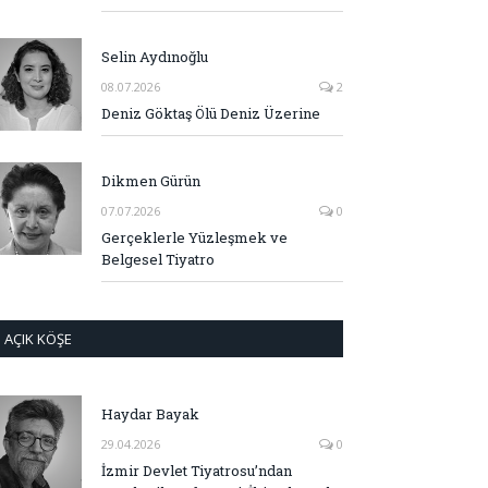
Selin Aydınoğlu
08.07.2026
2
Deniz Göktaş Ölü Deniz Üzerine
Dikmen Gürün
07.07.2026
0
Gerçeklerle Yüzleşmek ve
Belgesel Tiyatro
AÇIK KÖŞE
Haydar Bayak
29.04.2026
0
İzmir Devlet Tiyatrosu’ndan