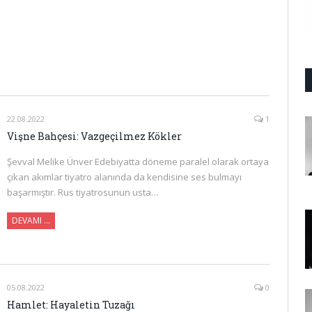
22.08.2022
1
Vişne Bahçesi: Vazgeçilmez Kökler
Şevval Melike Ünver Edebiyatta döneme paralel olarak ortaya
çıkan akımlar tiyatro alanında da kendisine ses bulmayı
başarmıştır. Rus tiyatrosunun usta…
DEVAMI …
05.08.2022
0
Hamlet: Hayaletin Tuzağı