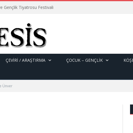
e Gençlik Tiyatrosu Festivali
ÇEVİRİ / ARAŞTIRMA
ÇOCUK – GENÇLIK
KÖŞE
ke Ünver