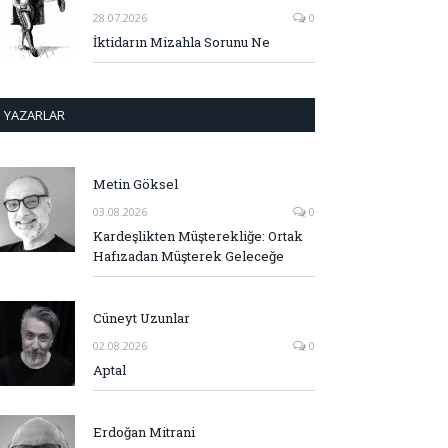
28.07.2026
0
İktidarın Mizahla Sorunu Ne
YAZARLAR
Metin Göksel
03.08.2026
0
Kardeşlikten Müşterekliğe: Ortak
Hafızadan Müşterek Geleceğe
Cüneyt Uzunlar
02.08.2026
0
Aptal
Erdoğan Mitrani