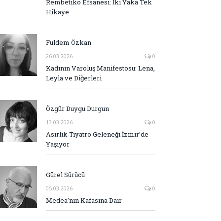
Rembetiko Efsanesi: İki Yaka Tek
Hikaye
Fuldem Özkan
26.03.2026
0
Kadının Varoluş Manifestosu: Lena,
Leyla ve Diğerleri
Özgür Duygu Durgun
13.03.2026
0
Asırlık Tiyatro Geleneği İzmir’de
Yaşıyor
Gürel Sürücü
05.03.2026
0
Medea’nın Kafasına Dair