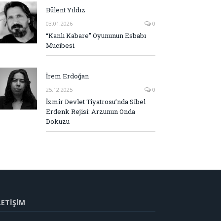
Bülent Yıldız
03.01.2026
0
“Kanlı Kabare” Oyununun Esbabı
Mucibesi
İrem Erdoğan
25.12.2025
0
İzmir Devlet Tiyatrosu’nda Sibel
Erdenk Rejisi: Arzunun Onda
Dokuzu
LETİŞİM