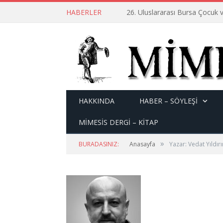
HABERLER
26. Uluslararası Bursa Çocuk v
HAKKINDA
HABER – SÖYLEŞI
MİMESİS DERGİ – KİTAP
»
BURADASINIZ:
Anasayfa
Yazar: Vedat Yıldır