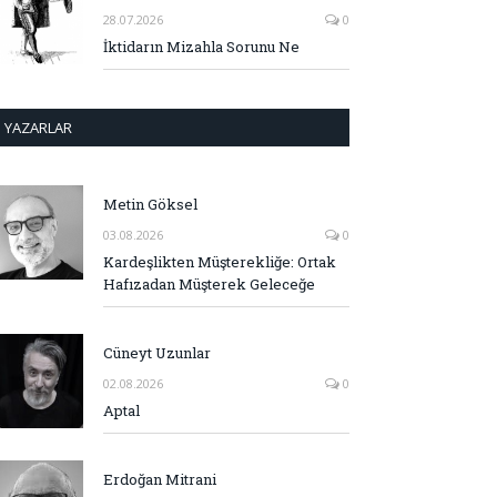
28.07.2026
0
İktidarın Mizahla Sorunu Ne
YAZARLAR
Metin Göksel
03.08.2026
0
Kardeşlikten Müşterekliğe: Ortak
Hafızadan Müşterek Geleceğe
Cüneyt Uzunlar
02.08.2026
0
Aptal
Erdoğan Mitrani