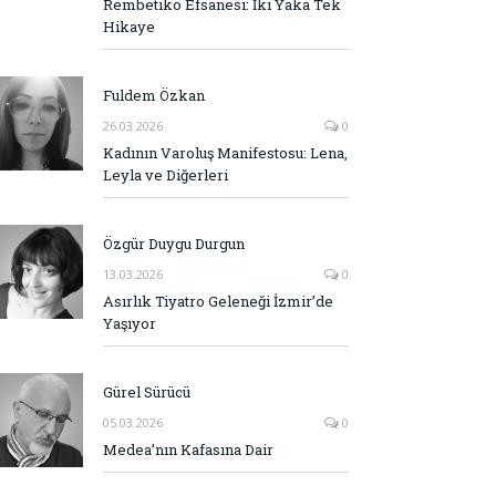
Rembetiko Efsanesi: İki Yaka Tek
Hikaye
Fuldem Özkan
26.03.2026
0
Kadının Varoluş Manifestosu: Lena,
Leyla ve Diğerleri
Özgür Duygu Durgun
13.03.2026
0
Asırlık Tiyatro Geleneği İzmir’de
Yaşıyor
Gürel Sürücü
05.03.2026
0
Medea’nın Kafasına Dair