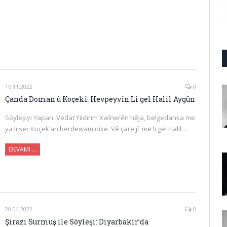
16.11.2022
0
Çanda Doman û Koçekî: Hevpeyvîn Li gel Halil Aygün
Söyleşiyi Yapan: Vedat Yıldırım Xwînerên hêja, belgedanka me
ya li ser Koçek’an berdewam dike. Vê çare jî me li gel Halil…
DEVAMI …
20.04.2022
0
Şirazi Surmuş ile Söyleşi: Diyarbakır’da