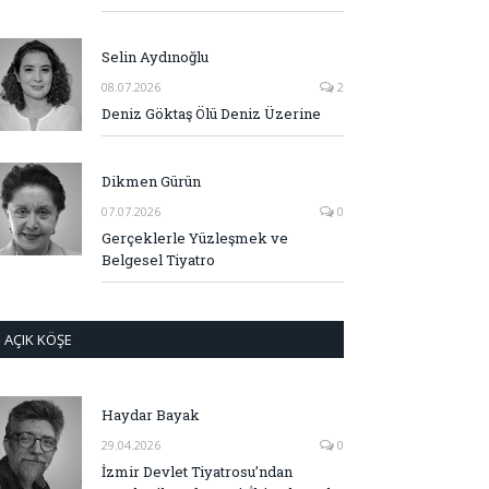
Selin Aydınoğlu
08.07.2026
2
Deniz Göktaş Ölü Deniz Üzerine
Dikmen Gürün
07.07.2026
0
Gerçeklerle Yüzleşmek ve
Belgesel Tiyatro
AÇIK KÖŞE
Haydar Bayak
29.04.2026
0
İzmir Devlet Tiyatrosu’ndan