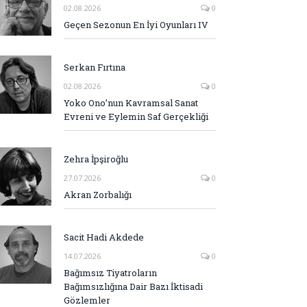
02.08.2026
0
Geçen Sezonun En İyi Oyunları IV
Serkan Fırtına
02.08.2026
0
Yoko Ono’nun Kavramsal Sanat
Evreni ve Eylemin Saf Gerçekliği
Zehra İpşiroğlu
27.07.2026
0
Akran Zorbalığı
Sacit Hadi Akdede
14.07.2026
0
Bağımsız Tiyatroların
Bağımsızlığına Dair Bazı İktisadi
Gözlemler