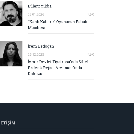
Bülent Yıldız
03.01.2026
0
“Kanlı Kabare” Oyununun Esbabı
Mucibesi
İrem Erdoğan
25.12.2025
0
İzmir Devlet Tiyatrosu’nda Sibel
Erdenk Rejisi: Arzunun Onda
Dokuzu
LETİŞİM