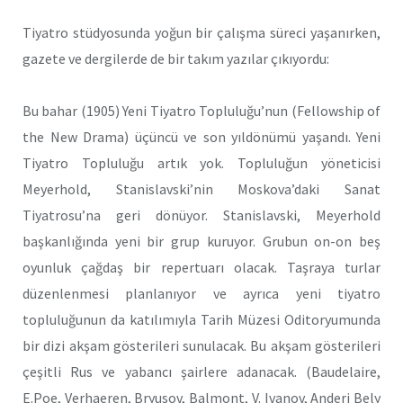
Tiyatro stüdyosunda yoğun bir çalışma süreci yaşanırken,
gazete ve dergilerde de bir takım yazılar çıkıyordu:
Bu bahar (1905) Yeni Tiyatro Topluluğu’nun (Fellowship of
the New Drama) üçüncü ve son yıldönümü yaşandı. Yeni
Tiyatro Top­luluğu artık yok. Topluluğun yöneticisi
Meyerhold, Stanislavski’nin Moskova’daki Sanat
Tiyatrosu’na geri dönüyor. Stanislavski, Meyerhold
başkanlığında yeni bir grup kuruyor. Grubun on-on beş
oyunluk çağdaş bir repertuarı olacak. Taşraya turlar
düzenlenmesi planlanı­yor ve ayrıca yeni tiyatro
topluluğunun da katılımıyla Tarih Müzesi Oditoryumunda
bir dizi akşam gösterileri sunulacak. Bu akşam gös­terileri
çeşitli Rus ve yabancı şairlere adanacak. (Baudelaire,
E.Poe, Verhaeren, Bryusov, Balmont, V. Ivanov, Anderi Bely