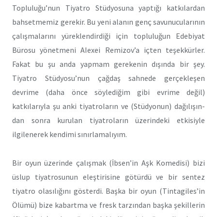
Topluluğu’nun Tiyatro Stüdyo­suna yaptığı katkılardan
bahsetmemiz gerekir. Bu yeni alanın genç savunucularının
çalışmalarını yüreklendirdiği için topluluğun Edebi­yat
Bürosu yönetmeni AIexei Remizov’a içten teşekkürler.
Fakat bu şu anda yapmam gerekenin dışında bir şey.
Tiyatro Stüdyosu’nun çağdaş sahnede gerçekleşen
devrime (daha önce söylediğim gibi ev­rime değil)
katkılarıyla şu anki tiyatroların ve (Stüdyonun) dağılışın­
dan sonra kurulan tiyatroların üzerindeki etkisiyle
ilgilenerek kendimi sınırlamalıyım.
Bir oyun üzerinde çalışmak (İbsen’in Aşk Komedisi) bizi
üslup tiyatrosunun eleştirisine götürdü ve bir sentez
tiyatro olasılığını gös­terdi. Başka bir oyun (Tintagiles’in
Ölümü) bize kabartma ve fresk tarzından başka şekillerin