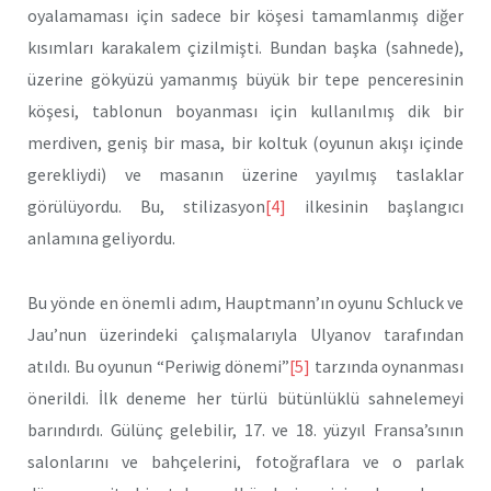
oyalamaması için sadece bir köşesi tamamlanmış diğer
kısımları karakalem çizilmişti. Bundan başka (sahnede),
üzerine gökyüzü yamanmış büyük bir tepe pencere­sinin
köşesi, tablonun boyanması için kullanılmış dik bir
merdiven, geniş bir masa, bir koltuk (oyunun akışı içinde
gerekliydi) ve ma­sanın üzerine yayılmış taslaklar
görülüyordu. Bu, stilizasyon
[4]
ilke­sinin başlangıcı
anlamına geliyordu.
Bu yönde en önemli adım, Hauptmann’ın oyunu Schluck ve
Jau’nun üzerindeki çalışmalarıyla Ulyanov tarafından
atıldı. Bu oyunun “Periwig dönemi”
[5]
tarzında oynanması
önerildi. İlk deneme her türlü bütünlüklü sahnelemeyi
barındırdı. Gülünç gelebilir, 17. ve 18. yüz­yıl Fransa’sının
salonlarını ve bahçelerini, fotoğraflara ve o parlak