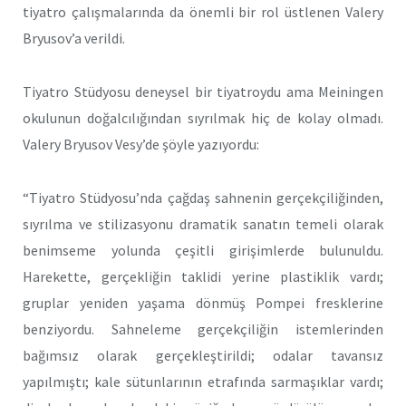
tiyatro çalışmalarında da önemli bir rol üstlenen Valery
Bryusov’a verildi.
Tiyatro Stüdyosu deneysel bir tiyatroydu ama Meiningen
okulu­nun doğalcılığından sıyrılmak hiç de kolay olmadı.
Valery Bryusov Vesy’de şöyle yazıyordu:
“Tiyatro Stüdyosu’nda çağdaş sahnenin gerçekçiliğinden,
sıyrıl­ma ve stilizasyonu dramatik sanatın temeli olarak
benimseme yolun­da çeşitli girişimlerde bulunuldu.
Harekette, gerçekliğin taklidi ye­rine plastiklik vardı;
gruplar yeniden yaşama dönmüş Pompei fresk­lerine
benziyordu. Sahneleme gerçekçiliğin istemlerinden
bağımsız olarak gerçekleştirildi; odalar tavansız
yapılmıştı; kale sütunlarının etrafında sarmaşıklar vardı;