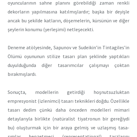
oyuncu­larının sahne planını görebildiği zaman renkli
dekorların yapılmasına katılmışlardır; başka bir deyişle
ancak bu şekilde katların, döşeme­lerin, kürsünün ve diğer
şeylerin konumu (yerleşimi) netleşecekti.
Deneme atölyesinde, Sapunov ve Sudeikin’in Tintagiles’in
Ölü­mü oyununun stilize tasarı plan şeklinde yaptıkları
duyulduğunda di­ğer tasarımcılar çalışmayı çoktan
bırakmışlardı.
Sonuçta, modellerin getirdiği hoşnutsuzluktan
empresyonist (iz­lenimci) tasarı teknikleri doğdu. Özellikle
tasarı dedim çünkü daha önceden modelleri mimari
detaylarıyla birlikte (natüralist tiyatronun bir gereğiydi
bu) oluşturmak için bir araya gelmiş ve uzlaşmış tasa­
rımlar benzetmeci (representational) tarzlarını