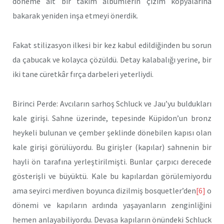
döneme ait bir takım albümlerin çizim kopyalarına
bakarak yeniden inşa etmeyi önerdik.
Fakat stilizasyon ilkesi bir kez kabul edildiğinden bu sorun
da çabucak ve kolayca çözüldü. Detay kalabalığı yerine, bir
iki tane cü­retkâr fırça darbeleri yeterliydi.
Birinci Perde: Avcıların sarhoş Schluck ve Jau’yu buldukları
ka­le girişi. Sahne üzerinde, tepesinde Küpidon’un bronz
heykeli bulu­nan ve çember şeklinde dönebilen kapısı olan
kale girişi görülüyordu. Bu girişler (kapılar) sahnenin bir
hayli ön tarafına yerleştirilmişti. Bunlar çarpıcı derecede
gösterişli ve büyüktü. Kale bu kapılardan gö­rülemiyordu
ama seyirci merdiven boyunca dizilmiş bosquetler’den
[6]
o
dönemi ve kapıların ardında yaşayanların zenginliğini
hemen anla­yabiliyordu. Devasa kapıların önündeki Schluck