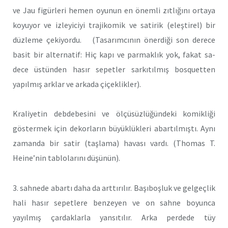
ve Jau figürleri hemen oyunun en önemli zıtlığını ortaya
koyuyor ve izleyiciyi trajikomik ve satirik (eleştirel) bir
düzleme çekiyordu. (Tasarımcının önerdiği son derece
basit bir alternatif: Hiç kapı ve parmaklık yok, fakat sa­
dece üstünden hasır sepetler sarkıtılmış bosquetten
yapılmış arklar ve arkada çiçeklikler).
Kraliyetin debdebesini ve ölçüsüzlüğündeki komikliği
göstermek için dekorların büyüklükleri abartılmıştı. Aynı
zamanda bir satir (taş­lama) havası vardı. (Thomas T.
Heine’nin tablolarını düşünün).
3. sahnede abartı daha da arttırılır. Başıboşluk ve gelgeçlik
hali hasır sepetlere benzeyen ve on sahne boyunca
yayılmış çardaklarla yansıtılır. Arka perdede tüy