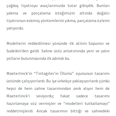
çağdaş tiyatroyu avuçlarımızda tutar gibiydik. Bunları
yakma ve parçalama isteğimizin altında doğalcı
tiyatronun eskimiş yöntemlerini yıkma, parçalama özlemi
yatıyordu.
Modellerin reddedilmesi yönünde ilk atılım Sapunov ve
Sudeikin’den geldi. Sahne üstü anlatımında yeni ve yalın
yolların bulun­masında ilk adımdı bu.
Maeterlinck’in “Tintagiles’in Ölümü” oyununun tasarımı
üstün­de çalışıyorlardı. Bu işe ürkekçe yaklaşıyorlardı çünkü
hepsi de hem sahne tasarımından zevk alıyor hem de
Maeterlinck’i seviyordu; fakat sadece tasarımı
hazırlamaya söz vermişler ve “modelleri tutkalla­mayı”
reddetmişlerdi. Ancak tasarımın bittiği ve sahnedeki