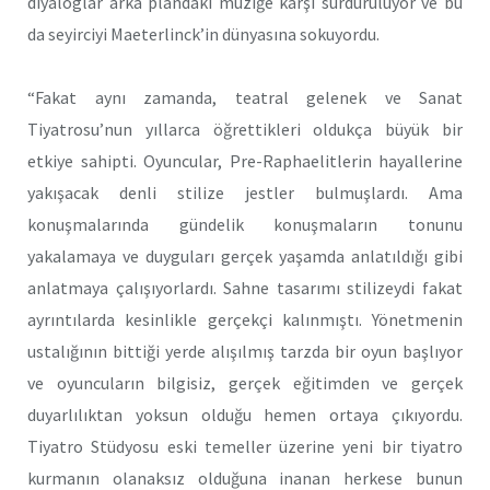
diyaloglar arka plandaki müziğe karşı sür­dürülüyor ve bu
da seyirciyi Maeterlinck’in dünyasına sokuyordu.
“Fakat aynı zamanda, teatral gelenek ve Sanat
Tiyatrosu’nun yıl­larca öğrettikleri oldukça büyük bir
etkiye sahipti. Oyuncular, Pre-Raphaelitlerin hayallerine
yakışacak denli stilize jestler bulmuşlardı. Ama
konuşmalarında gündelik konuşmaların tonunu
yakalamaya ve duyguları gerçek yaşamda anlatıldığı gibi
anlatmaya çalışıyorlardı. Sahne tasarımı stilizeydi fakat
ayrıntılarda kesinlikle gerçekçi kalın­mıştı. Yönetmenin
ustalığının bittiği yerde alışılmış tarzda bir oyun başlıyor
ve oyuncuların bilgisiz, gerçek eğitimden ve gerçek
duyarlı­lıktan yoksun olduğu hemen ortaya çıkıyordu.
Tiyatro Stüdyosu eski temeller üzerine yeni bir tiyatro
kurmanın olanaksız olduğuna inanan herkese bunun