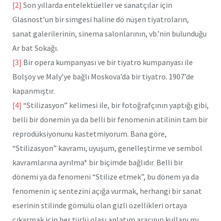
[2]
Son yıllarda entelektüeller ve sanatçılar için
Glasnost’un bir simgesi haline dö nüşen tiyatroların,
sanat galerilerinin, sinema salonlarının, vb.’nin bulunduğu
Ar bat Sokağı.
[3]
Bir opera kumpanyası ve bir tiyatro kumpanyası ile
Bolşoy ve Maly’ye bağlı Moskova’da bir tiyatro. 1907’de
kapanmıştır.
[4]
“Stilizasyon” kelimesi ile, bir fotoğrafçının yaptığı gibi,
belli bir dönemin ya da belli bir fenomenin atilinin tam bir
reprodüksiyonunu kastetmiyorum. Bana göre,
“Stilizasyon” kavramı, uyuşum, genelleştirme ve sembol
kavramlarına ayrılma* bir biçimde bağlıdır. Belli bir
dönemi ya da fenomeni “Stilize etmek”, bu dönem ya da
fenomenin iç sentezini açığa vurmak, herhangi bir sanat
eserinin stilinde gömülü olan gizli özellikleri ortaya
çıkarmak için her türlü olası anlatım aracının kullanı mı