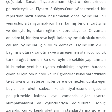
ço­ğunluk Sanat Tiyatrosu’nun tiyatro derslerinden
gelmekteydi ve Tiyatro Stüdyosu’nun yönetmenleri bir
repertuar hazırlamaya başlamadan önce oyuncuları bu
yeni üslupla tanıştırmak için hazırlanmış bir dizi tartışma
ve deneylerle, onları eğitmek zorundaydılar. O zaman
anla­dım ki, bir tiyatroya bağlı kalan oyunculuk okulu orada
çalışan oyun­cular için ölüm demekti. Oyunculuk okulu
bağımsız olarak var olmak ve o an egemen olan oyunculuk
tarzını öğretmemeli. Bu okul öyle bir şekilde yapılanmalı
ki buradan yeni bir tiyatro çıkabilsin; böylece bu­radan
çıkanlar için tek bir yol kalır: Öğrenciler kendi yarattıkları
tiyatroya gitmezlerse hiçbir yere gidemezler. Çünkü eğer
böyle bir okul sadece kendi tiyatrosunun gücünü
pekiştirmekle kalmaz, aynı zaman­da diğer tiyatro
kumpanyalarını da oyuncularıyla doldurursa, sonuç
zarardır, çünkü kendi okullarının standartlarına göre ne