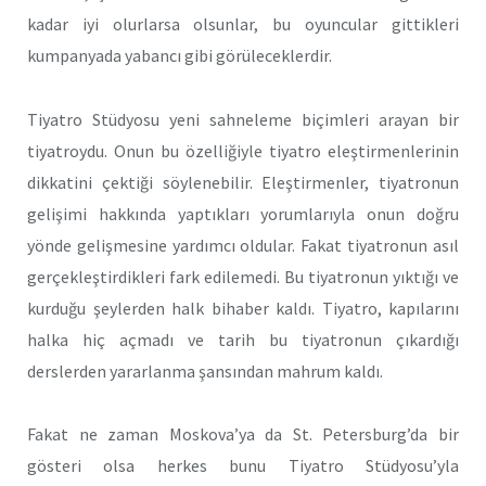
kadar iyi olur­larsa olsunlar, bu oyuncular gittikleri
kumpanyada yabancı gibi gö­rüleceklerdir.
Tiyatro Stüdyosu yeni sahneleme biçimleri arayan bir
tiyatroy­du. Onun bu özelliğiyle tiyatro eleştirmenlerinin
dikkatini çektiği söy­lenebilir. Eleştirmenler, tiyatronun
gelişimi hakkında yaptıkları yo­rumlarıyla onun doğru
yönde gelişmesine yardımcı oldular. Fakat tiyatronun asıl
gerçekleştirdikleri fark edilemedi. Bu tiyatronun yıktı­ğı ve
kurduğu şeylerden halk bihaber kaldı. Tiyatro, kapılarını
halka hiç açmadı ve tarih bu tiyatronun çıkardığı
derslerden yararlanma şansından mahrum kaldı.
Fakat ne zaman Moskova’ya da St. Petersburg’da bir
gösteri ol­sa herkes bunu Tiyatro Stüdyosu’yla