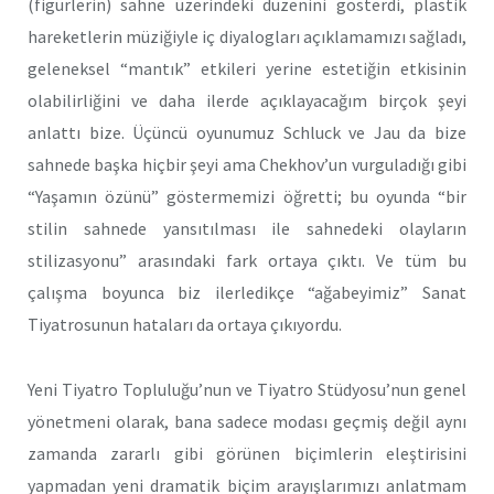
(figürlerin) sahne üzerindeki düzenini gös­terdi, plastik
hareketlerin müziğiyle iç diyalogları açıklamamızı sağ­ladı,
geleneksel “mantık” etkileri yerine estetiğin etkisinin
olabilir­liğini ve daha ilerde açıklayacağım birçok şeyi
anlattı bize. Üçüncü oyunumuz Schluck ve Jau da bize
sahnede başka hiçbir şeyi ama Chekhov’un vurguladığı gibi
“Yaşamın özünü” göstermemizi öğretti; bu oyunda “bir
stilin sahnede yansıtılması ile sahnedeki olayların
stilizasyonu” arasındaki fark ortaya çıktı. Ve tüm bu
çalışma boyun­ca biz ilerledikçe “ağabeyimiz” Sanat
Tiyatrosunun hataları da ortaya çıkıyordu.
Yeni Tiyatro Topluluğu’nun ve Tiyatro Stüdyosu’nun genel
yönet­meni olarak, bana sadece modası geçmiş değil aynı
zamanda zararlı gibi görünen biçimlerin eleştirisini
yapmadan yeni dramatik biçim arayışlarımızı anlatmam