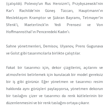
(çalı­şıldı). Polevoy’un Rus Heroizm’i, Przybyszewski’nin
Kar’ı Rachilde’nin Güneş Tüccarı, Hauptmann’ın
Meslektaşım Kramptor ve Şükran Bayramı, Tetmayer’in
Sfenk’i, Maeterlinck’in Yedi Prensesi ve Von
Hoffmannsthal’ın Penceredeki Kadın’ı.
Sahne yönetmenleri, Demisov, Ulyanov, Prens Gugunava
ve Golst gibi tasarımcılarla birlikte çalıştılar.
Fakat bir tasarımcı için, dekor çizgilerini, açılarını ve
atmosfe­rini belirlemek için kurulacak bir model gereksiz
bir iş gibi görünür. Eğer yönetmen ve tasarımcı resim
hakkında aynı görüşleri paylaşıyorsa, yönetmen dekorun
bir taslağını çizer ve tasarımcı da renk küt­lelerinin bir
düzenlenmesini ve bir renk taslağını ortaya çıkarır.