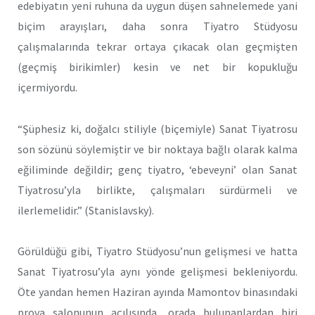
edebiyatın yeni ruhuna da uygun düşen sahnelemede yani
biçim arayışları, daha sonra Tiyatro Stüdyosu
çalışmalarında tekrar ortaya çıkacak olan geçmişten
(geçmiş birikimler) kesin ve net bir kopukluğu
içermiyordu.
“Şüphesiz ki, doğalcı stiliyle (biçemiyle) Sanat Tiyatrosu
son sözünü söylemiştir ve bir noktaya bağlı olarak kalma
eğiliminde de­ğildir; genç tiyatro, ‘ebeveyni’ olan Sanat
Tiyatrosu’yla birlikte, ça­lışmaları sürdürmeli ve
ilerlemelidir.” (Stanislavsky).
Görüldüğü gibi, Tiyatro Stüdyosu’nun gelişmesi ve hatta
Sanat Tiyatrosu’yla aynı yönde gelişmesi bekleniyordu.
Öte yandan hemen Haziran ayında Mamontov binasındaki
prova salonunun açılışında, orada bulunanlardan biri