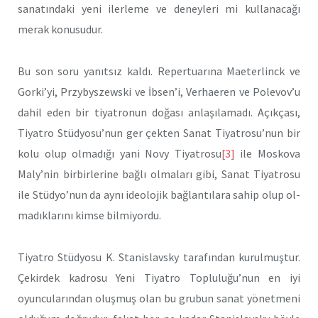
sanatındaki ye­ni ilerleme ve deneyleri mi kullanacağı
merak konusudur.
Bu son soru yanıtsız kaldı. Repertuarına Maeterlinck ve
Gorki’yi, Przybyszewski ve İbsen’i, Verhaeren ve Polevov’u
dahil eden bir ti­yatronun doğası anlaşılamadı. Açıkçası,
Tiyatro Stüdyosu’nun ger çekten Sanat Tiyatrosu’nun bir
kolu olup olmadığı yani Novy Tiyat­rosu
[3]
ile Moskova
Maly’nin birbirlerine bağlı olmaları gibi, Sanat Tiyatrosu
ile Stüdyo’nun da aynı ideolojik bağlantılara sahip olup ol­
madıklarını kimse bilmiyordu.
Tiyatro Stüdyosu K. Stanislavsky tarafından kurulmuştur.
Çekirdek kadrosu Yeni Tiyatro Topluluğu’nun en iyi
oyuncularından oluşmuş olan bu grubun sanat yönetmeni