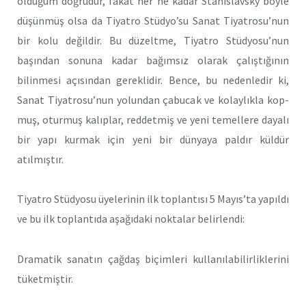
olduğum doğrudur, fakat her ne kadar Stanislavsky böyle
düşünmüş olsa da Tiyatro Stüdyo’su Sanat Tiyatrosu’nun
bir kolu değildir. Bu düzeltme, Tiyatro Stüdyosu’nun
başından sonuna kadar bağımsız olarak çalıştığının
bilinmesi açısından gereklidir. Bence, bu ne­denledir ki,
Sanat Tiyatrosu’nun yolundan çabucak ve kolaylıkla kop­
muş, oturmuş kalıplar, reddetmiş ve yeni temellere dayalı
bir yapı kurmak için yeni bir dünyaya paldır küldür
atılmıştır.
Tiyatro Stüdyosu üyelerinin ilk toplantısı 5 Mayıs’ta yapıldı
ve bu ilk toplantıda aşağıdaki noktalar belirlendi:
Dramatik sanatın çağdaş biçimleri kullanılabilirliklerini
tü­ketmiştir.