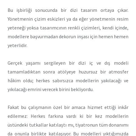
Bu işbirliği sonucunda bir dizi tasarım ortaya çıkar.
Yönetmenin çizim eskizleri ya da eğer yönetmenin resim
yeteneği yoksa tasarımcının renkli çizimleri, kendi içinde,
modellere başvurmadan dekorun inşası için hemen hemen
yeterlidir.
Gerçek yaşamı sergileyen bir dizi iç ve dış modeli
tamamladık­tan sonra atölyeye huzursuz bir atmosfer
hâkim oldu; herkes sabır­sızca modellerin yakılacağı ve
yıkılacağı emrini verecek birini bek­liyordu.
Fakat bu çalışmanın özel bir amaca hizmet ettiği inkâr
edilemez: Herkes farkına vardı ki bir kez modellerin
üstündeki tutkallar katılaştı mı, tiyatronun tüm donanımı
da onunla birlikte katılaşıyor. Bu mo­delleri yıktığımızda