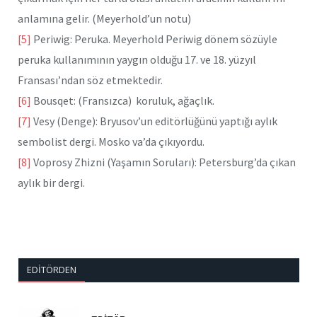
anlamına gelir. (Meyerhold’un notu)
[5]
Periwig: Peruka. Meyerhold Periwig dönem sözüyle
peruka kullanımının yaygın olduğu 17. ve 18. yüzyıl
Fransası’ndan söz etmektedir.
[6]
Bousqet: (Fransızca) koruluk, ağaçlık.
[7]
Vesy (Denge): Bryusov’un editörlüğünü yaptığı aylık
sembolist dergi. Mosko va’da çıkıyordu.
[8]
Voprosy Zhizni (Yaşamın Soruları): Petersburg’da çıkan
aylık bir dergi.
EDITÖRDEN