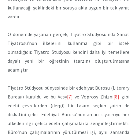
kullanacağı şeklindeki bir soruya akla uy­gun bir tek yanıt
vardır.
O dönemde yaşanan gerçek, Tiyatro Stüdyosu’nda Sanat
Tiyatrosu’nun ilkelerini kullanma gibi bir istek
olmadığıdır. Tiyatro Stüd­yosu kendini daha iyi temellere
dayalı yeni bir öğretinin (tarzın) oluş­turulmasına
adamıştır.
Tiyatro Stüdyosu bünyesinde bir edebiyat Bürosu (Literary
Bureau) kuruldu ve bu Vesy
[7]
ve Voprosy Zhizni
[8]
gibi
edebi çevrelerden (dergi) bir takım seçkin şairin de
dikkatini çekti. Edebiyat Bürosu’nun amacı tiyatroyu her
ülkeden ilgi çekici edebi çalışmalarla zenginleştirmekti.
Büro’nun çalışmalarının yürütülmesi işi, aynı zaman­da