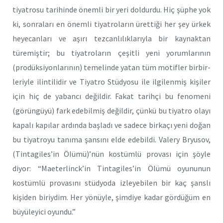
tiyat­rosu tarihinde önemli bir yeri doldurdu. Hiç şüphe yok
ki, sonraları en önemli tiyatroların ürettiği her şey ürkek
heyecanları ve aşırı tezcanlılıklarıyla bir kaynaktan
türemiştir; bu tiyatroların çeşitli yeni yo­rumlarının
(prodüksiyonlarının) temelinde yatan tüm motifler birbir­
leriyle ilintilidir ve Tiyatro Stüdyosu ile ilgilenmiş kişiler
için hiç de yabancı değildir. Fakat tarihçi bu fenomeni
(görüngüyü) fark edebilmiş değildir, çünkü bu tiyatro olayı
kapalı kapılar ardında başladı ve sa­dece birkaçı yeni doğan
bu tiyatroyu tanıma şansını elde edebildi. Valery Bryusov,
(Tintagiles’in ÖIümü)’nün kostümlü provası için şöy­le
diyor: “Maeterlinck’in Tintagiles’in Ölümü oyununun
kostümlü pro­vasını stüdyoda izleyebilen bir kaç şanslı
kişiden biriydim. Her yönüy­le, şimdiye kadar gördüğüm en
büyüleyici oyundu.”