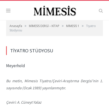
»
»
»
Anasayfa
MİMESİS DERGİ – KİTAP
MİMESİS 1
Tiyatro
Stüdyosu
TIYATRO STÜDYOSU
Meyerhold
Bu metin, Mimesis Tiyatro/Çeviri-Araştırma Dergisi’nin 1.
sayısında (Ocak 1989) yayınlanmıştır.
Çeviri: A. Cüneyt Yalaz