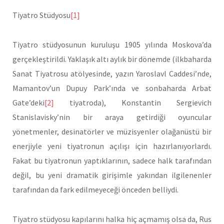
Tiyatro Stüdyosu
[1]
Tiyatro stüdyosunun kuruluşu 1905 yılında Moskova’da
gerçek­leştirildi. Yaklaşık altı aylık bir dönemde (ilkbaharda
Sanat Tiyatrosu atölyesinde, yazın Yaroslavl Caddesi’nde,
Mamantov’un Dupuy Park’ında ve sonbaharda Arbat
Gate’deki
[2]
tiyatroda), Konstantin Sergievich
Stanislavisky’nin bir araya getirdiği oyuncular
yönetmenler, desinatörler ve müzisyenler olağanüstü bir
enerjiyle yeni tiyatronun açılışı için hazırlanıyorlardı.
Fakat bu tiyatronun yaptıklarının, sadece halk tarafından
değil, bu yeni dramatik girişimle yakından ilgilenenler
tarafından da fark edilmeyeceği önceden belliydi.
Tiyatro stüdyosu kapılarını halka hiç açmamış olsa da, Rus