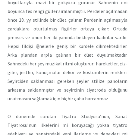
boyutlarıyla mavi bir gökyüzü görünür. Sahnenin eni
boyunca fes rengi güller sıralanmıştır. Perdeler açılma­dan
önce 18. yy. stilinde bir düet çalınır. Perdenin açılmasıyla
çar­daklara oturtulmuş figürler ortaya çıkar: Ortada
prenses ve onun her iki yanında bekleyen kadınlar vardır.
Hepsi fildişi iğnelerle geniş bir kurdele dikmektedirler.
Arka plandan arpla çalınan bir düet duyul­maktadır.
Sahnedeki her şey müzikal ritmi oluşturur; hareketler, çiz­
giler, jestler, konuşmalar dekor ve kostümlerin renkleri.
Seyirciden saklanması gereken şeyler stilize panoların
arkasına saklanmıştır ve seyircinin tiyatroda olduğunu
unutmasını sağlamak için hiçbir ça­ba harcanmaz.
O dönemde sorulan Tiyatro Stüdyosu’nun, Sanat
Tiyatrosu’nun ilkelerini mi koruyacağı yoksa tiyatro
edebiyatı ve sanatındaki yeni ilerleme ve deneyleri mi