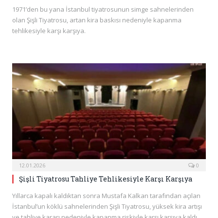
1971’den bu yana İstanbul tiyatrosunun simge sahnelerinden
olan Şişli Tiyatrosu, artan kira baskısı nedeniyle kapanma
tehlikesiyle karşı karşıya.
12.01.2026
0
Şişli Tiyatrosu Tahliye Tehlikesiyle Karşı Karşıya
Yıllarca kapalı kaldıktan sonra Mustafa Kalkan tarafından açılan
İstanbul’un köklü sahnelerinden Şişli Tiyatrosu, yüksek kira artışı
ve tahliye kararı nedeniyle kapanma riskiyle karşı karşıya kaldı.