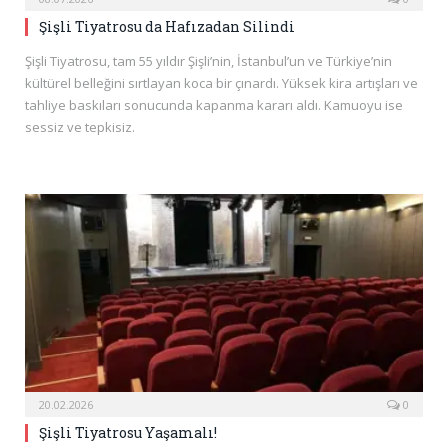
Şişli Tiyatrosu da Hafızadan Silindi
Şişli Tiyatrosu, tam 55 yıldır Şişli’nin, İstanbul’un ve Türkiye’nin
kültürel belleğini sırtlayan koca bir çınardı. Yüksek kira artışları ve
tahliye baskıları sonucunda kapanma kararı aldı. Kamuoyu ise
sessiz ve tepkisiz.
20.02.2026
0
Şişli Tiyatrosu Yaşamalı!