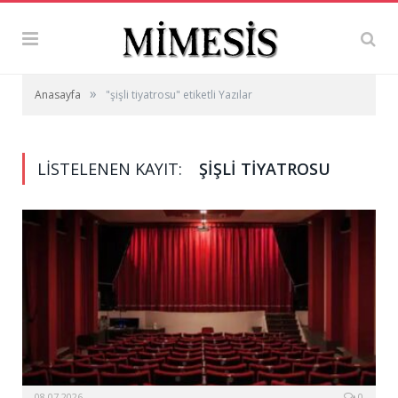
»
Anasayfa
"şişli tiyatrosu" etiketli Yazılar
LISTELENEN KAYIT:
ŞIŞLI TIYATROSU
08.07.2026
0