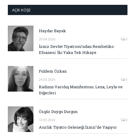
AÇIK KÖŞE
Haydar Bayak
29.04.2026
0
İzmir Devlet Tiyatrosu’ndan Rembetiko
Efsanesi: İki Yaka Tek Hikaye
Fuldem Özkan
26.03.2026
0
Kadının Varoluş Manifestosu: Lena, Leyla ve
Diğerleri
Özgür Duygu Durgun
13.03.2026
0
Asırlık Tiyatro Geleneği İzmir’de Yaşıyor