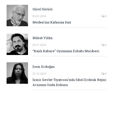
Gürel Sürücü
05.03.2026
0
Medea’nın Kafasına Dair
Bülent Yıldız
03.01.2026
0
“Kanlı Kabare” Oyununun Esbabı Mucibesi
İrem Erdoğan
25.12.2025
0
İzmir Devlet Tiyatrosu’nda Sibel Erdenk Rejisi:
Arzunun Onda Dokuzu