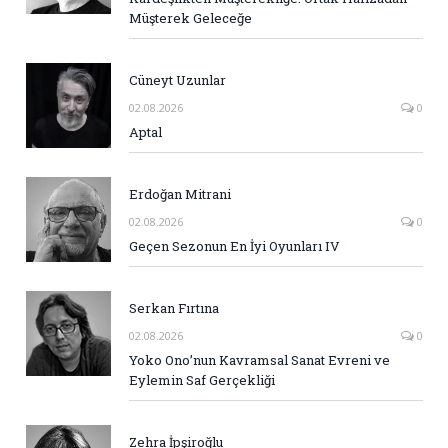
Müşterek Geleceğe
Cüneyt Uzunlar
02.08.2026
0
Aptal
Erdoğan Mitrani
02.08.2026
0
Geçen Sezonun En İyi Oyunları IV
Serkan Fırtına
02.08.2026
0
Yoko Ono’nun Kavramsal Sanat Evreni ve
Eylemin Saf Gerçekliği
Zehra İpşiroğlu