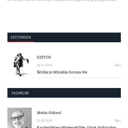
EDITÖRDEN
EDİTÖR
28.07.2026
0
İktidarın Mizahla Sorunu Ne
YAZARLAR
Metin Göksel
03.08.2026
0
Kardeşlikten Müşterekliğe: Ortak Hafızadan