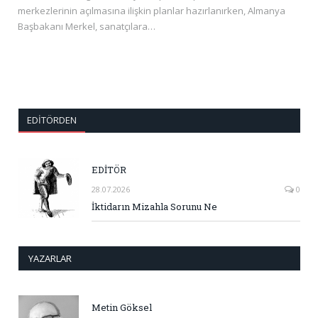
merkezlerinin açılmasına ilişkin planlar hazırlanırken, Almanya
Başbakanı Merkel, sanatçılara…
EDITÖRDEN
EDİTÖR
28.07.2026
0
İktidarın Mizahla Sorunu Ne
YAZARLAR
Metin Göksel