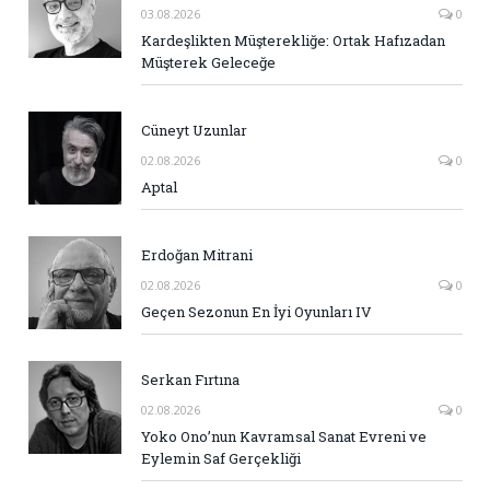
03.08.2026
0
Kardeşlikten Müşterekliğe: Ortak Hafızadan
Müşterek Geleceğe
Cüneyt Uzunlar
02.08.2026
0
Aptal
Erdoğan Mitrani
02.08.2026
0
Geçen Sezonun En İyi Oyunları IV
Serkan Fırtına
02.08.2026
0
Yoko Ono’nun Kavramsal Sanat Evreni ve
Eylemin Saf Gerçekliği