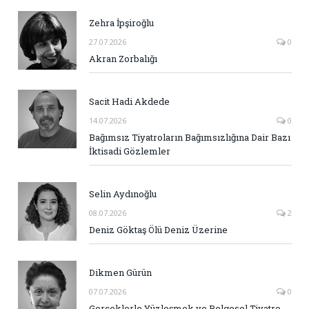
Zehra İpşiroğlu
27.07.2026
0
Akran Zorbalığı
Sacit Hadi Akdede
14.07.2026
0
Bağımsız Tiyatroların Bağımsızlığına Dair Bazı
İktisadi Gözlemler
Selin Aydınoğlu
08.07.2026
2
Deniz Göktaş Ölü Deniz Üzerine
Dikmen Gürün
07.07.2026
0
Gerçeklerle Yüzleşmek ve Belgesel Tiyatro