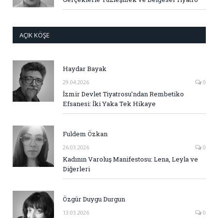
AÇIK KÖŞE
Haydar Bayak
29.04.2026
0
İzmir Devlet Tiyatrosu’ndan Rembetiko
Efsanesi: İki Yaka Tek Hikaye
Fuldem Özkan
26.03.2026
0
Kadının Varoluş Manifestosu: Lena, Leyla ve
Diğerleri
Özgür Duygu Durgun
13.03.2026
0