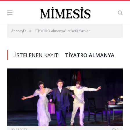
»
Anasayfa
"TİYATRO almanya" etiketli Yazılar
LISTELENEN KAYIT:
TİYATRO ALMANYA
30.11.2022
0