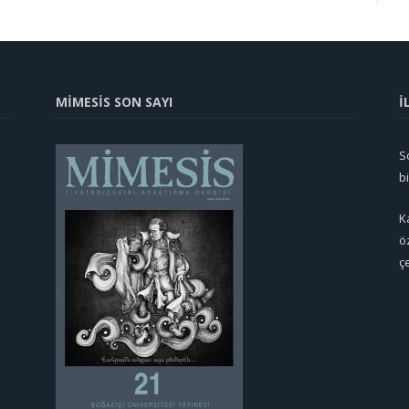
MİMESİS SON SAYI
İ
So
b
K
ö
ç