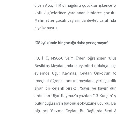
diyen Avcı, ‘TMK mağduru çocuklar işkence v
kolluk güçlerince yaralanan binlerce çocuk
Mehmetler çocuk yaşlarında devlet tarafından 
diye konuştu.
‘Gökyüzünde bir çocuğa daha yer açmayın’
İ.Ü, İTÜ, MSGSÜ ve YTÜ’den öğrenciler ‘Ulus
Beşiktaş Meydanı’nda izleyenleri oldukça düş
eylemde Uğur Kaymaz, Ceylan Önkol’un fotoğ
‘meçhul öğrenci’ anıtını meydana yerleştird
siyah bir çelenk bıraktı. ‘Saygı ve kaygı’ du
ardından Uğur Kaymaz’a yazılan ’13 Kurşun’ ş
bulunduğu siyah balonu gökyüzüne uçurdu. Dah
öğrenci ‘Gezme Ceylan Bu Dağlarda Seni Av