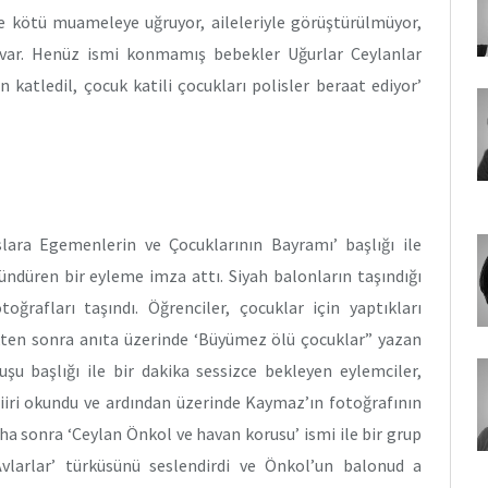
e kötü muameleye uğruyor, aileleriyle görüştürülmüyor,
 var. Henüz ismi konmamış bebekler Uğurlar Ceylanlar
katledil, çocuk katili çocukları polisler beraat ediyor’
lara Egemenlerin ve Çocuklarının Bayramı’ başlığı ile
ündüren bir eyleme imza attı. Siyah balonların taşındığı
rafları taşındı. Öğrenciler, çocuklar için yaptıkları
ikten sonra anıta üzerinde ‘Büyümez ölü çocuklar” yazan
ruşu başlığı ile bir dakika sessizce bekleyen eylemciler,
iiri okundu ve ardından üzerinde Kaymaz’ın fotoğrafının
a sonra ‘Ceylan Önkol ve havan korusu’ ismi ile bir grup
larlar’ türküsünü seslendirdi ve Önkol’un balonud a