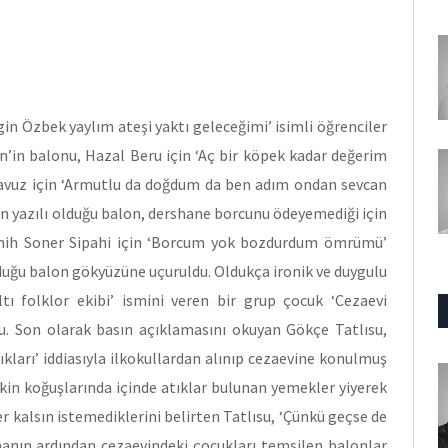
gin Özbek yaylım ateşi yaktı geleceğimi’ isimli öğrenciler
in’in balonu, Hazal Beru için ‘Aç bir köpek kadar değerim
n Yavuz için ‘Armutlu da doğdum da ben adım ondan sevcan
nin yazılı olduğu balon, dershane borcunu ödeyemediği için
emih Soner Sipahi için ‘Borcum yok bozdurdum ömrümü’
olduğu balon gökyüzüne uçuruldu. Oldukça ironik ve duygulu
tı folklor ekibi’ ismini veren bir grup çocuk ‘Cezaevi
u. Son olarak basın açıklamasını okuyan Gökçe Tatlısu,
ıkları’ iddiasıyla ilkokullardan alınıp cezaevine konulmuş
şkin koğuşlarında içinde atıklar bulunan yemekler yiyerek
r kalsın istemediklerini belirten Tatlısu, ‘Çünkü geçse de
manın ardından cezaevindeki çocukları temsilen balonlar