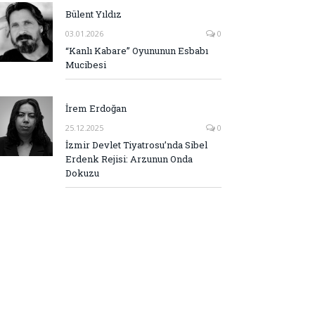
Bülent Yıldız
03.01.2026
0
“Kanlı Kabare” Oyununun Esbabı
Mucibesi
İrem Erdoğan
25.12.2025
0
İzmir Devlet Tiyatrosu’nda Sibel
Erdenk Rejisi: Arzunun Onda
Dokuzu