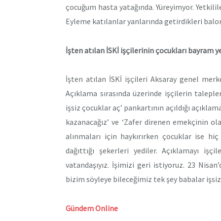
çocuğum hasta yatağında. Yüreyimyor. Yetkilil
Eyleme katılanlar yanlarında getirdikleri balon 
İşten atılan İSKİ işçilerinin çocukları bayram 
İşten atılan İSKİ işçileri Aksaray genel merk
Açıklama sırasında üzerinde işçilerin talepler
işsiz çocuklar aç’ pankartının açıldığı açıklama
kazanacağız’ ve ‘Zafer direnen emekçinin olaca
alınmaları için haykırırken çocuklar ise hi
dağıttığı şekerleri yediler. Açıklamayı iş
vatandaşıyız. İşimizi geri istiyoruz. 23 Nis
bizim söyleye bileceğimiz tek şey babalar işsiz
Gündem Online