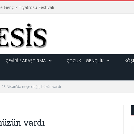
e Gençlik Tiyatrosu Festivali
ÇEVİRİ / ARAŞTIRMA
ÇOCUK – GENÇLIK
KÖŞE
23 Nisan’da neşe değil, hüzün vardı
 hüzün vardı