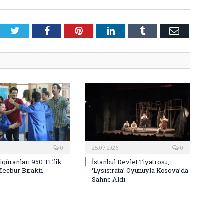
Twitter
Facebook
Pinterest
LinkedIn
Tumblr
E-
Posta
0
25.07.2026
0
Figüranları 950 TL’lik
İstanbul Devlet Tiyatrosu,
Mecbur Bıraktı
‘Lysistrata’ Oyunuyla Kosova’da
Sahne Aldı