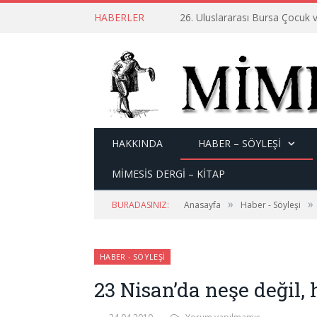
HABERLER
26. Uluslararası Bursa Çocuk v
HAKKINDA
HABER – SÖYLEŞI
MİMESİS DERGİ – KİTAP
»
»
BURADASINIZ:
Anasayfa
Haber - Söyleşi
HABER - SÖYLEŞI
23 Nisan’da neşe değil,