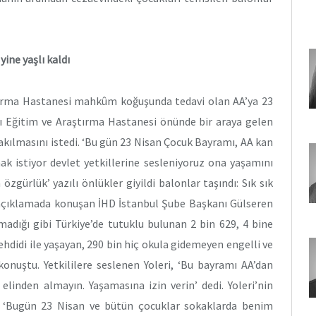
ine yaşlı kaldı
ırma Hastanesi mahkûm koğuşunda tedavi olan AA’ya 23
nı Eğitim ve Araştırma Hastanesi önünde bir araya gelen
akılmasını istedi. ‘Bu gün 23 Nisan Çocuk Bayramı, AA kan
k istiyor devlet yetkillerine sesleniyoruz ona yaşamını
özgürlük’ yazılı önlükler giyildi balonlar taşındı: Sık sık
ı açıklamada konuşan İHD İstanbul Şube Başkanı Gülseren
madığı gibi Türkiye’de tutuklu bulunan 2 bin 629, 4 bine
didi ile yaşayan, 290 bin hiç okula gidemeyen engelli ve
onuştu. Yetkililere seslenen Yoleri, ‘Bu bayramı AA’dan
linden almayın. Yaşamasına izin verin’ dedi. Yoleri’nin
a ‘Bugün 23 Nisan ve bütün çocuklar sokaklarda benim