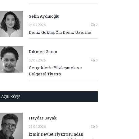
Selin Aydınoğlu
08.07.2026
2
Deniz Göktaş Ölü Deniz Üzerine
Dikmen Gürün
07.07.2026
0
Gerçeklerle Yüzleşmek ve
Belgesel Tiyatro
AÇIK KÖŞE
Haydar Bayak
29.04.2026
0
İzmir Devlet Tiyatrosu’ndan