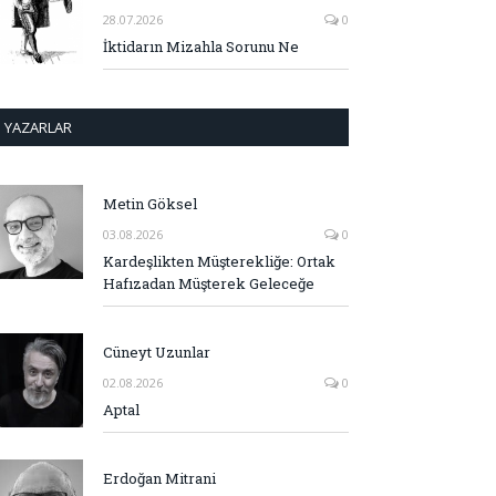
28.07.2026
0
İktidarın Mizahla Sorunu Ne
YAZARLAR
Metin Göksel
03.08.2026
0
Kardeşlikten Müşterekliğe: Ortak
Hafızadan Müşterek Geleceğe
Cüneyt Uzunlar
02.08.2026
0
Aptal
Erdoğan Mitrani