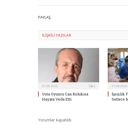
PAYLAŞ.
ILIŞKILI
YAZILAR
01.08.2026
0
01.08.2026
Usta Oyuncu Can Kolukısa
İşsizlik 
Hayata Veda Etti
Setlere 
Yorumlar kapatıldı.