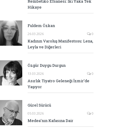
Rembetiko Efsanesi: İki Yaka Tek
Hikaye
Fuldem Özkan
26.03.2026
0
Kadının Varoluş Manifestosu: Lena,
Leyla ve Diğerleri
Özgür Duygu Durgun
13.03.2026
0
Asırlık Tiyatro Geleneği İzmir’de
Yaşıyor
Gürel Sürücü
05.03.2026
0
Medea’nın Kafasına Dair