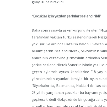
gökyüzüne bırakıldı.
‘Çocuklar için yazılan şarkılar seslendirildi’
Daha sonra sırayla asker kurşunu ile ölen ‘Miz
tarafından yakılan türkü seslendirilerek Mizg
yok’ şiiri ve ardında Hazal’ın balonu, Sevca
benim’ şarkısı seslendirilerek, Sevcan’ın ismi
annesinin cezaevine girmesinin ardından S
şarkısı seslendirilerek Soner’in isimin yazılı 
geçen eylemde ayrıca kendilerine ’18 yaş al
yönetiminden oyunlar’ ismiyle bir oyun sund
‘Diyarbakır da, Batman da, Hakkari de ‘taş att
23 yıl ile yargılanan çocuklar bu bayramı yeti
geçirecek’ dedi. Gökyüzünde bir çocuğa daha ye
yüzyıllar büyümez ölü çocuklar’ dedi. Açıkla