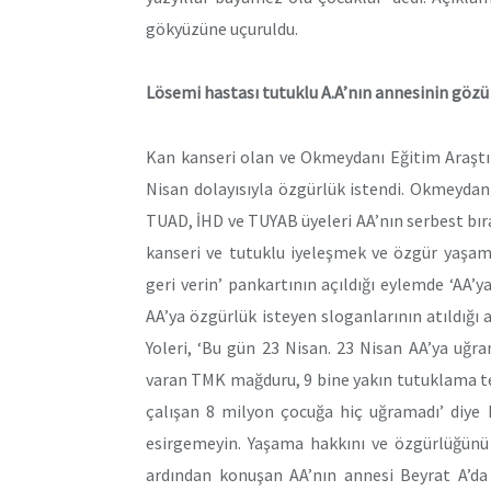
gökyüzüne uçuruldu.
Lösemi hastası tutuklu A.A’nın annesinin gözü y
Kan kanseri olan ve Okmeydanı Eğitim Araşt
Nisan dolayısıyla özgürlük istendi. Okmeyda
TUAD, İHD ve TUYAB üyeleri AA’nın serbest bır
kanseri ve tutuklu iyeleşmek ve özgür yaşama
geri verin’ pankartının açıldığı eylemde ‘AA’ya 
AA’ya özgürlük isteyen sloganlarının atıldığ
Yoleri, ‘Bu gün 23 Nisan. 23 Nisan AA’ya uğra
varan TMK mağduru, 9 bine yakın tutuklama teh
çalışan 8 milyon çocuğa hiç uğramadı’ diye k
esirgemeyin. Yaşama hakkını ve özgürlüğünü e
ardından konuşan AA’nın annesi Beyrat A’d