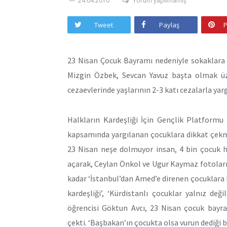
24.04.2010
Yorum yapılmamış
Tweet
Paylaş
P
23 Nisan Çocuk Bayramı nedeniyle sokaklara 
Mizgin Özbek, Sevcan Yavuz başta olmak üz
cezaevlerinde yaşlarının 2-3 katı cezalarla ya
Halkların Kardeşliği İçin Gençlik Platform
kapsamında yargılanan çocuklara dikkat çekme
23 Nisan neşe dolmuyor insan, 4 bin çocuk 
açarak, Ceylan Önkol ve Ugur Kaymaz fotolar
kadar ‘İstanbul’dan Amed’e direnen çocuklara bi
kardeşliği’, ‘Kürdistanlı çocuklar yalnız deği
öğrencisi Göktun Avcı, 23 Nisan çocuk bayr
çekti. ‘Başbakan’ın çocukta olsa vurun dediği