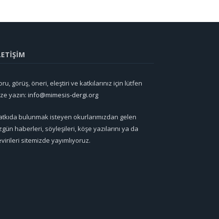
LETİŞİM
ru, görüş, öneri, eleştiri ve katkılarınız için lütfen
ize yazın:
info@mimesis-dergi.org
atkıda bulunmak isteyen okurlarımızdan gelen
zgün haberleri, söyleşileri, köşe yazılarını ya da
evirileri sitemizde yayımlıyoruz.