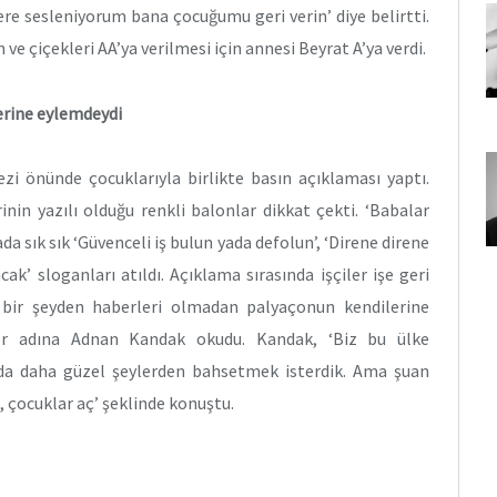
ere sesleniyorum bana çocuğumu geri verin’ diye belirtti.
ve çiçekleri AA’ya verilmesi için annesi Beyrat A’ya verdi.
yerine eylemdeydi
ezi önünde çocuklarıyla birlikte basın açıklaması yaptı.
inin yazılı olduğu renkli balonlar dikkat çekti. ‘Babalar
da sık sık ‘Güvenceli iş bulun yada defolun’, ‘Direne direne
k’ sloganları atıldı. Açıklama sırasında işçiler işe geri
ç bir şeyden haberleri olmadan palyaçonun kendilerine
çiler adına Adnan Kandak okudu. Kandak, ‘Biz bu ülke
an’da daha güzel şeylerden bahsetmek isterdik. Ama şuan
, çocuklar aç’ şeklinde konuştu.