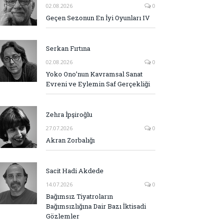
02.08.2026
0
Geçen Sezonun En İyi Oyunları IV
Serkan Fırtına
02.08.2026
0
Yoko Ono’nun Kavramsal Sanat
Evreni ve Eylemin Saf Gerçekliği
Zehra İpşiroğlu
27.07.2026
0
Akran Zorbalığı
Sacit Hadi Akdede
14.07.2026
0
Bağımsız Tiyatroların
Bağımsızlığına Dair Bazı İktisadi
Gözlemler