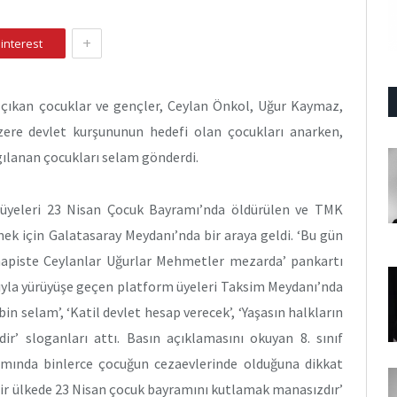
+
interest
çıkan çocuklar ve gençler, Ceylan Önkol, Uğur Kaymaz,
ere devlet kurşununun hedefi olan çocukları anarken,
rgılanan çocukları selam gönderdi.
u üyeleri 23 Nisan Çocuk Bayramı’nda öldürülen ve TMK
k için Galatasaray Meydanı’nda bir araya geldi. ‘Bu gün
hapiste Ceylanlar Uğurlar Mehmetler mezarda’ pankartı
ıyla yürüyüşe geçen platform üyeleri Taksim Meydanı’nda
n selam’, ‘Katil devlet hesap verecek’, ‘Yaşasın halkların
ldir’ sloganları attı. Basın açıklamasını okuyan 8. sınıf
amında binlerce çocuğun cezaevlerinde olduğuna dikkat
 bir ülkede 23 Nisan çocuk bayramını kutlamak manasızdır’