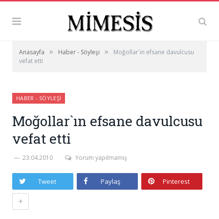
»
»
Anasayfa
Haber - Söyleşi
Moğollar`ın efsane davulcusu
vefat etti
HABER - SÖYLEŞI
Moğollar`ın efsane davulcusu
vefat etti
23.04.2010
Yorum yapılmamış
Tweet
Paylaş
Pinterest
+