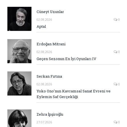
Cüneyt Uzunlar
02.08.2026
0
Aptal
Erdoğan Mitrani
02.08.2026
0
Geçen Sezonun En İyi Oyunları IV
Serkan Fırtına
02.08.2026
0
Yoko Ono’nun Kavramsal Sanat Evreni ve
Eylemin Saf Gerçekliği
Zehra İpşiroğlu
27.07.2026
0