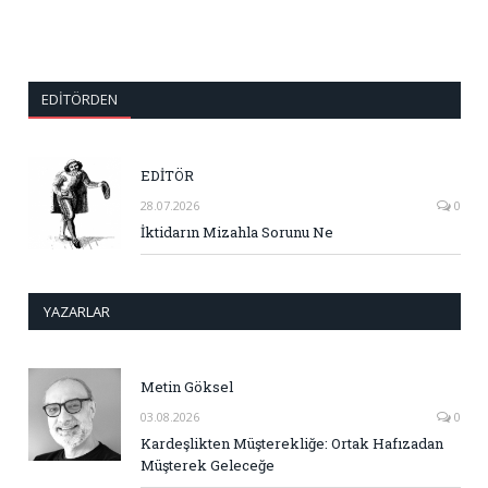
EDITÖRDEN
EDİTÖR
28.07.2026
0
İktidarın Mizahla Sorunu Ne
YAZARLAR
Metin Göksel
03.08.2026
0
Kardeşlikten Müşterekliğe: Ortak Hafızadan
Müşterek Geleceğe