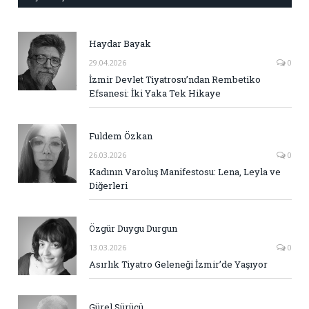
Haydar Bayak
29.04.2026
0
İzmir Devlet Tiyatrosu’ndan Rembetiko
Efsanesi: İki Yaka Tek Hikaye
Fuldem Özkan
26.03.2026
0
Kadının Varoluş Manifestosu: Lena, Leyla ve
Diğerleri
Özgür Duygu Durgun
13.03.2026
0
Asırlık Tiyatro Geleneği İzmir’de Yaşıyor
Gürel Sürücü