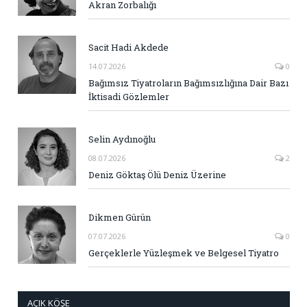
Akran Zorbalığı
Sacit Hadi Akdede
14.07.2026
0
Bağımsız Tiyatroların Bağımsızlığına Dair Bazı
İktisadi Gözlemler
Selin Aydınoğlu
08.07.2026
2
Deniz Göktaş Ölü Deniz Üzerine
Dikmen Gürün
07.07.2026
0
Gerçeklerle Yüzleşmek ve Belgesel Tiyatro
AÇIK KÖŞE