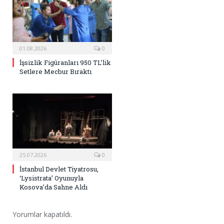
01.08.2026
0
İşsizlik Figüranları 950 TL’lik
Setlere Mecbur Bıraktı
25.07.2026
0
İstanbul Devlet Tiyatrosu,
‘Lysistrata’ Oyunuyla
Kosova’da Sahne Aldı
Yorumlar kapatıldı.