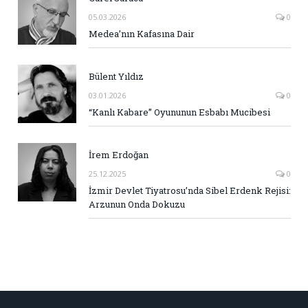
05.03.2026
0
Medea’nın Kafasına Dair
Bülent Yıldız
03.01.2026
0
“Kanlı Kabare” Oyununun Esbabı Mucibesi
İrem Erdoğan
25.12.2025
0
İzmir Devlet Tiyatrosu’nda Sibel Erdenk Rejisi:
Arzunun Onda Dokuzu