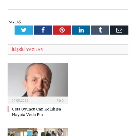
PAYLAŞ.
Twitter
Facebook
Pinterest
LinkedIn
Tumblr
E-
Posta
ILIŞKILI
YAZILAR
01.08.2026
0
Usta Oyuncu Can Kolukısa
Hayata Veda Etti