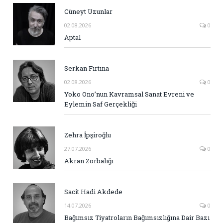
Cüneyt Uzunlar
02.08.2026
0
Aptal
Serkan Fırtına
02.08.2026
0
Yoko Ono’nun Kavramsal Sanat Evreni ve
Eylemin Saf Gerçekliği
Zehra İpşiroğlu
27.07.2026
0
Akran Zorbalığı
Sacit Hadi Akdede
14.07.2026
0
Bağımsız Tiyatroların Bağımsızlığına Dair Bazı