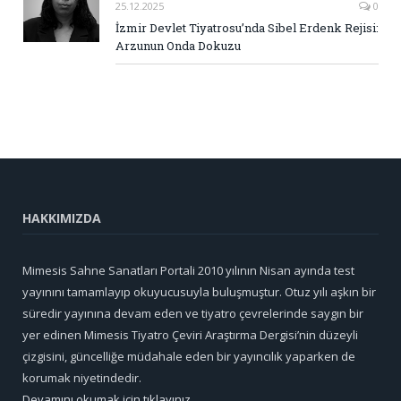
25.12.2025
0
İzmir Devlet Tiyatrosu’nda Sibel Erdenk Rejisi:
Arzunun Onda Dokuzu
HAKKIMIZDA
Mimesis Sahne Sanatları Portali 2010 yılının Nisan ayında test
yayınını tamamlayıp okuyucusuyla buluşmuştur. Otuz yılı aşkın bir
süredir yayınına devam eden ve tiyatro çevrelerinde saygın bir
yer edinen Mimesis Tiyatro Çeviri Araştırma Dergisi’nin düzeyli
çizgisini, güncelliğe müdahale eden bir yayıncılık yaparken de
korumak niyetindedir.
Devamını okumak için tıklayınız...