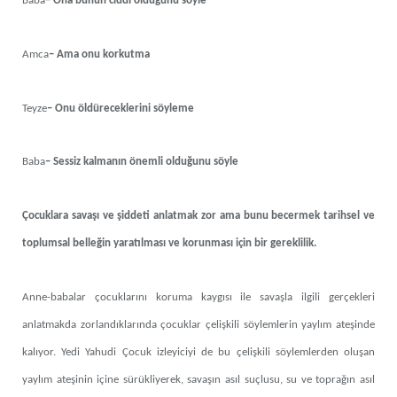
Baba
– Ona bunun ciddi olduğunu söyle
Amca
– Ama onu korkutma
Teyze
– Onu öldüreceklerini söyleme
Baba
– Sessiz kalmanın önemli olduğunu söyle
Çocuklara savaşı ve şiddeti anlatmak zor ama bunu becermek tarihsel ve
toplumsal belleğin yaratılması ve korunması için bir gereklilik.
Anne-babalar çocuklarını koruma kaygısı ile savaşla ilgili gerçekleri
anlatmakda zorlandıklarında çocuklar çelişkili söylemlerin yaylım ateşinde
kalıyor. Yedi Yahudi Çocuk izleyiciyi de bu çelişkili söylemlerden oluşan
yaylım ateşinin içine sürükliyerek, savaşın asıl suçlusu, su ve toprağın asıl