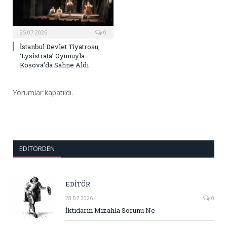
25.07.2026
0
İstanbul Devlet Tiyatrosu,
‘Lysistrata’ Oyunuyla
Kosova’da Sahne Aldı
Yorumlar kapatıldı.
EDITÖRDEN
EDİTÖR
28.07.2026
0
İktidarın Mizahla Sorunu Ne