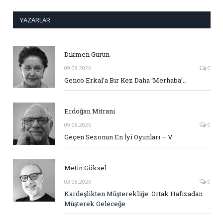
YAZARLAR
Dikmen Gürün
09.08.2026
0
Genco Erkal’a Bir Kez Daha ‘Merhaba’…
Erdoğan Mitrani
09.08.2026
0
Geçen Sezonun En İyi Oyunları – V
Metin Göksel
03.08.2026
0
Kardeşlikten Müşterekliğe: Ortak Hafızadan
Müşterek Geleceğe