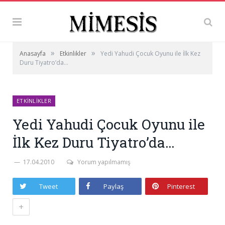
»
»
Anasayfa
Etkinlikler
Yedi Yahudi Çocuk Oyunu ile İlk Kez
Duru Tiyatro’da…
ETKINLIKLER
Yedi Yahudi Çocuk Oyunu ile
İlk Kez Duru Tiyatro’da…
17.04.2010
Yorum yapılmamış
Tweet
Paylaş
Pinterest
+