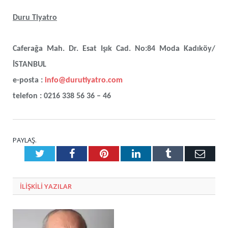
Duru Tiyatro
Caferağa Mah. Dr. Esat Işık Cad. No:84 Moda Kadıköy/
İSTANBUL
e-posta :
info@durutiyatro.com
telefon : 0216 338 56 36 – 46
PAYLAŞ.
Twitter
Facebook
Pinterest
LinkedIn
Tumblr
E-
Posta
ILIŞKILI
YAZILAR