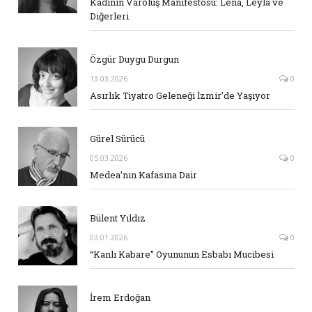
Kadının Varoluş Manifestosu: Lena, Leyla ve
Diğerleri
Özgür Duygu Durgun
13.03.2026
0
Asırlık Tiyatro Geleneği İzmir’de Yaşıyor
Gürel Sürücü
05.03.2026
0
Medea’nın Kafasına Dair
Bülent Yıldız
03.01.2026
0
“Kanlı Kabare” Oyununun Esbabı Mucibesi
İrem Erdoğan