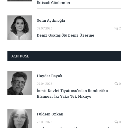
İktisadi Gözlemler
Selin Aydınoğlu
08.07.2026
2
Deniz Göktaş Ölü Deniz Üzerine
AÇIK KÖŞE
Haydar Bayak
29.04.2026
0
İzmir Devlet Tiyatrosu’ndan Rembetiko
Efsanesi: İki Yaka Tek Hikaye
Fuldem Özkan
26.03.2026
0