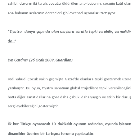
sahibi, duvarın iki tarafı, çocuğu öldürülen ana- babanın, çocuğu katil olan
ana-babanın acılarının dereceleri gibi evrensel açmazları tartışıyor.
“Tiyatro dünya çapında olan olaylara süratle tepki verebilir, vermelidir
de…”
Lyn Gardner (26 Ocak 2009, Guardian)
Yedi Yahudi Çocuk yakın geçmişte Gazze’de olanlara tepki göstermek üzere
yazılmıştır. Bu oyun, tiyatro sanatının global trajedilere tepki verebileceğini
hatta diğer sanat dallarına göre daha çabuk, daha yaygın ve etkin bir duruş
sergileyebileceğini göstermiştir.
İlk kez Türkçe oynanacak 10 dakikalık oyunun ardından, oyunda işlenen
dinamikler üzerine bir tartışma forumu yapılacaktır.