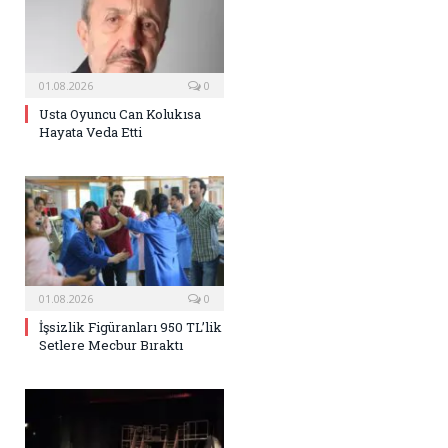
01.08.2026
0
Usta Oyuncu Can Kolukısa
Hayata Veda Etti
01.08.2026
0
İşsizlik Figüranları 950 TL’lik
Setlere Mecbur Bıraktı