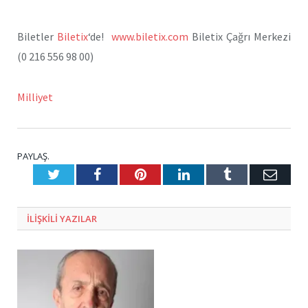
Biletler
Biletix
‘de!
www.biletix.com
Biletix Çağrı Merkezi
(0 216 556 98 00)
Milliyet
PAYLAŞ.
Twitter
Facebook
Pinterest
LinkedIn
Tumblr
E-
Posta
ILIŞKILI
YAZILAR