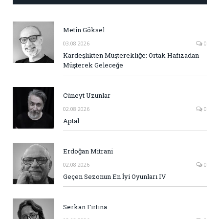
Metin Göksel
03.08.2026
0
Kardeşlikten Müşterekliğe: Ortak Hafızadan
Müşterek Geleceğe
Cüneyt Uzunlar
02.08.2026
0
Aptal
Erdoğan Mitrani
02.08.2026
0
Geçen Sezonun En İyi Oyunları IV
Serkan Fırtına