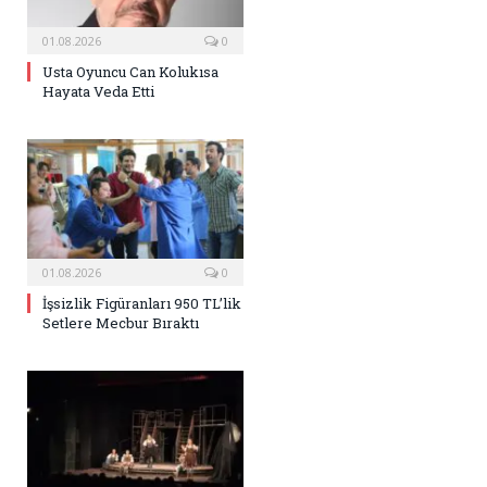
01.08.2026
0
Usta Oyuncu Can Kolukısa
Hayata Veda Etti
01.08.2026
0
İşsizlik Figüranları 950 TL’lik
Setlere Mecbur Bıraktı