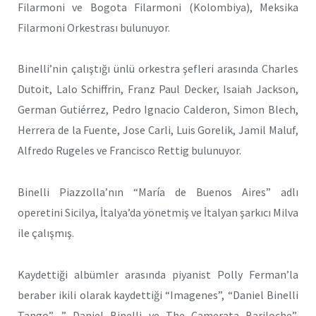
Filarmoni ve Bogota Filarmoni (Kolombiya), Meksika
Filarmoni Orkestrası bulunuyor.
Binelli’nin çalıştığı ünlü orkestra şefleri arasında Charles
Dutoit, Lalo Schiffrin, Franz Paul Decker, Isaiah Jackson,
German Gutiérrez, Pedro Ignacio Calderon, Simon Blech,
Herrera de la Fuente, Jose Carli, Luis Gorelik, Jamil Maluf,
Alfredo Rugeles ve Francisco Rettig bulunuyor.
Binelli Piazzolla’nın “María de Buenos Aires” adlı
operetini Sicilya, İtalya’da yönetmiş ve İtalyan şarkıcı Milva
ile çalışmış.
Kaydettiği albümler arasında piyanist Polly Ferman’la
beraber ikili olarak kaydettiği “Imagenes”, “Daniel Binelli
Tango”, ” Daniel Binelli ve The Camerata Bariloche”,