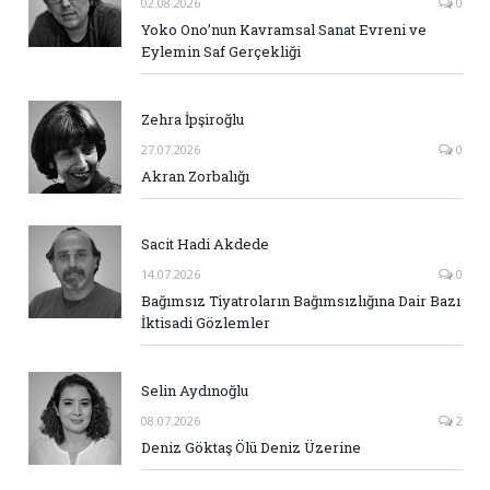
02.08.2026
0
Yoko Ono’nun Kavramsal Sanat Evreni ve
Eylemin Saf Gerçekliği
Zehra İpşiroğlu
27.07.2026
0
Akran Zorbalığı
Sacit Hadi Akdede
14.07.2026
0
Bağımsız Tiyatroların Bağımsızlığına Dair Bazı
İktisadi Gözlemler
Selin Aydınoğlu
08.07.2026
2
Deniz Göktaş Ölü Deniz Üzerine