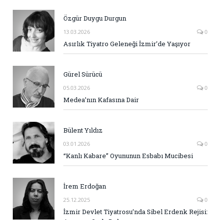
Özgür Duygu Durgun
13.03.2026
0
Asırlık Tiyatro Geleneği İzmir’de Yaşıyor
Gürel Sürücü
05.03.2026
0
Medea’nın Kafasına Dair
Bülent Yıldız
03.01.2026
0
“Kanlı Kabare” Oyununun Esbabı Mucibesi
İrem Erdoğan
25.12.2025
0
İzmir Devlet Tiyatrosu’nda Sibel Erdenk Rejisi: