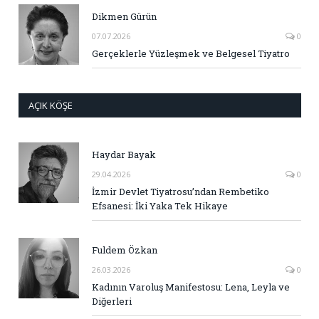
Dikmen Gürün
07.07.2026
0
Gerçeklerle Yüzleşmek ve Belgesel Tiyatro
AÇIK KÖŞE
Haydar Bayak
29.04.2026
0
İzmir Devlet Tiyatrosu’ndan Rembetiko
Efsanesi: İki Yaka Tek Hikaye
Fuldem Özkan
26.03.2026
0
Kadının Varoluş Manifestosu: Lena, Leyla ve
Diğerleri