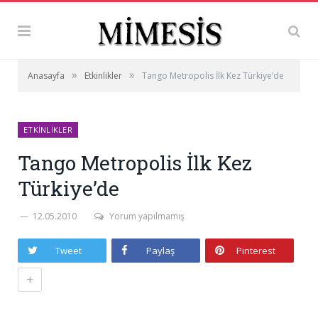
»
»
Anasayfa
Etkinlikler
Tango Metropolis İlk Kez Türkiye’de
ETKINLIKLER
Tango Metropolis İlk Kez
Türkiye’de
12.05.2010
Yorum yapılmamış
Tweet
Paylaş
Pinterest
+