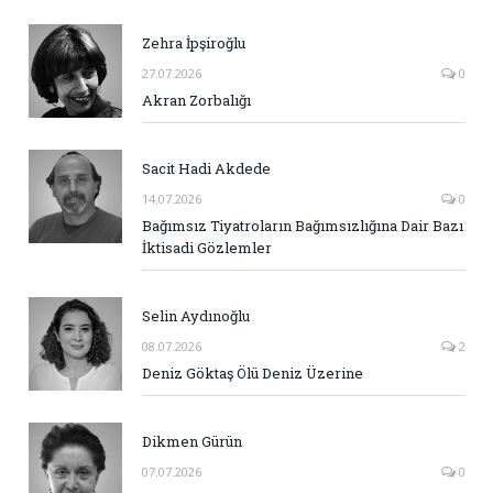
Zehra İpşiroğlu
27.07.2026
0
Akran Zorbalığı
Sacit Hadi Akdede
14.07.2026
0
Bağımsız Tiyatroların Bağımsızlığına Dair Bazı
İktisadi Gözlemler
Selin Aydınoğlu
08.07.2026
2
Deniz Göktaş Ölü Deniz Üzerine
Dikmen Gürün
07.07.2026
0