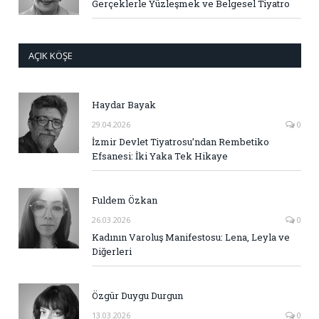
Gerçeklerle Yüzleşmek ve Belgesel Tiyatro
AÇIK KÖŞE
Haydar Bayak
29.04.2026
0
İzmir Devlet Tiyatrosu’ndan Rembetiko
Efsanesi: İki Yaka Tek Hikaye
Fuldem Özkan
26.03.2026
0
Kadının Varoluş Manifestosu: Lena, Leyla ve
Diğerleri
Özgür Duygu Durgun
13.03.2026
0