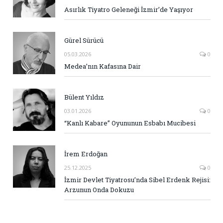
Asırlık Tiyatro Geleneği İzmir’de Yaşıyor
Gürel Sürücü
05.03.2026
0
Medea’nın Kafasına Dair
Bülent Yıldız
03.01.2026
0
“Kanlı Kabare” Oyununun Esbabı Mucibesi
İrem Erdoğan
25.12.2025
0
İzmir Devlet Tiyatrosu’nda Sibel Erdenk Rejisi:
Arzunun Onda Dokuzu