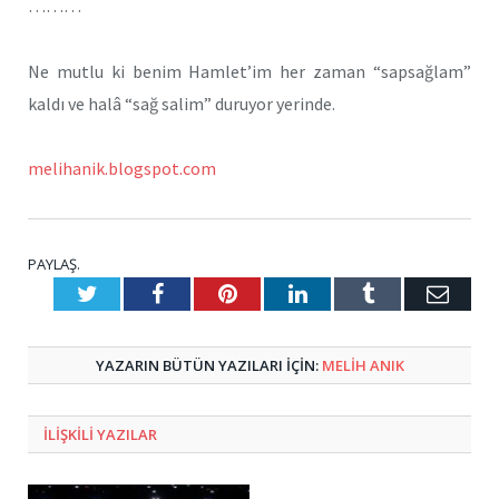
………
Ne mutlu ki benim Hamlet’im her zaman “sapsağlam”
kaldı ve halâ “sağ salim” duruyor yerinde.
melihanik.blogspot.com
PAYLAŞ.
Twitter
Facebook
Pinterest
LinkedIn
Tumblr
E-
Posta
YAZARIN BÜTÜN YAZILARI IÇIN:
MELIH ANIK
ILIŞKILI
YAZILAR