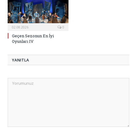
02.08.2026
0
Geçen Sezonun En İyi
Oyunları IV
YANITLA