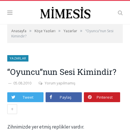
»
»
»
Anasayfa
Köşe Yazıları
Yazarlar
“Oyuncu”nun Sesi
Kimindir?
YAZARLAR
“Oyuncu”nun Sesi Kimindir?
05.08.2010
Yorum yapılmamış
Tweet
Paylaş
Pinterest
+
Zihnimizde yer etmiş replikler vardır.