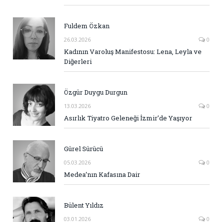
Fuldem Özkan
26.03.2026
0
Kadının Varoluş Manifestosu: Lena, Leyla ve
Diğerleri
Özgür Duygu Durgun
13.03.2026
0
Asırlık Tiyatro Geleneği İzmir’de Yaşıyor
Gürel Sürücü
05.03.2026
0
Medea’nın Kafasına Dair
Bülent Yıldız
03.01.2026
0