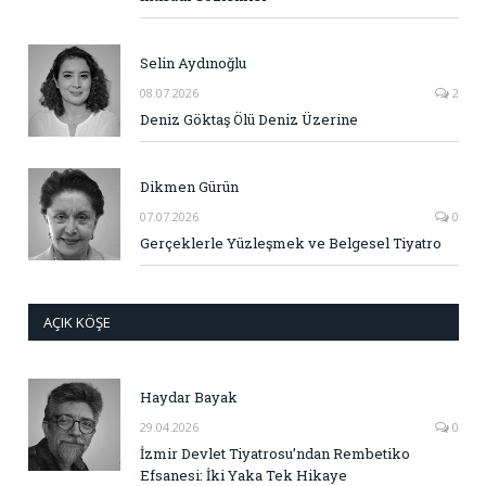
Selin Aydınoğlu
08.07.2026
2
Deniz Göktaş Ölü Deniz Üzerine
Dikmen Gürün
07.07.2026
0
Gerçeklerle Yüzleşmek ve Belgesel Tiyatro
AÇIK KÖŞE
Haydar Bayak
29.04.2026
0
İzmir Devlet Tiyatrosu’ndan Rembetiko
Efsanesi: İki Yaka Tek Hikaye