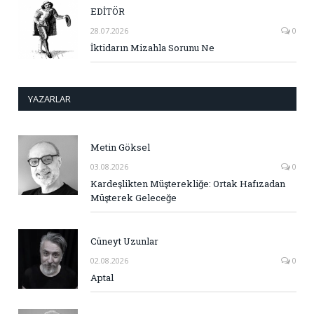
EDİTÖR
28.07.2026
0
İktidarın Mizahla Sorunu Ne
YAZARLAR
Metin Göksel
03.08.2026
0
Kardeşlikten Müşterekliğe: Ortak Hafızadan
Müşterek Geleceğe
Cüneyt Uzunlar
02.08.2026
0
Aptal