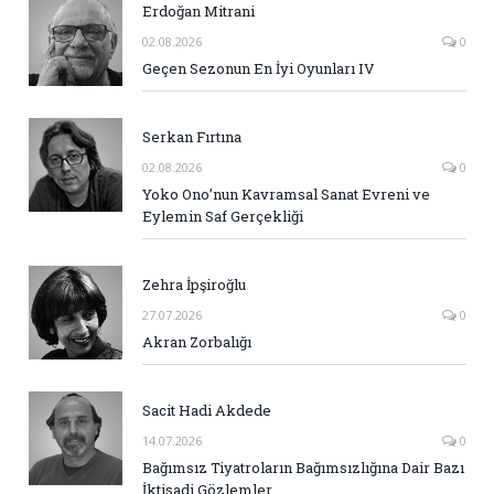
Erdoğan Mitrani
02.08.2026
0
Geçen Sezonun En İyi Oyunları IV
Serkan Fırtına
02.08.2026
0
Yoko Ono’nun Kavramsal Sanat Evreni ve
Eylemin Saf Gerçekliği
Zehra İpşiroğlu
27.07.2026
0
Akran Zorbalığı
Sacit Hadi Akdede
14.07.2026
0
Bağımsız Tiyatroların Bağımsızlığına Dair Bazı
İktisadi Gözlemler