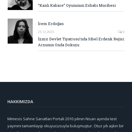
“Kanlı Kabare” Oyununun Esbabı Mucibesi
İrem Erdoğan
25.12.2025
0
İzmir Devlet Tiyatrosu’nda Sibel Erdenk Rejisi:
Arzunun Onda Dokuzu
HAKKIMIZDA
Mimesis Sahne Sanatları Portali 2010 yılının Nisan ayında test
yayınını tamamlayıp okuyucusuyla buluşmuştur. Otuz yılı aşkın bir