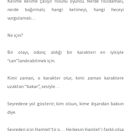
Kelime kelime çalışır rolünü oyuncu. Nerde fısıldamalı,
nerde bağırmalı; hangi kelimeyi, hangi heceyi
vurgulamalı…
Ne için?
Bir olayı, ödünç aldığı bir karakteri en iyisiyle
“can”landırabilmek için.
Kimi zaman, o karakter olur, kimi zaman karaktere
uzaktan “bakar”, sesiyle…
Seyredene yol gösterir; kim olsun, kime dışarıdan baksın
diye.
Seyreden için Hamlet’tir o… Herkesin Hamlet’i farklı olsa