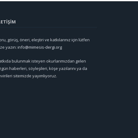
LETİŞİM
ru, görüş, öneri, eleştiri ve katkılarınız için lütfen
ize yazın:
info@mimesis-dergi.org
atkıda bulunmak isteyen okurlarımızdan gelen
zgün haberleri, söyleşileri, köşe yazılarını ya da
evirileri sitemizde yayımlıyoruz.