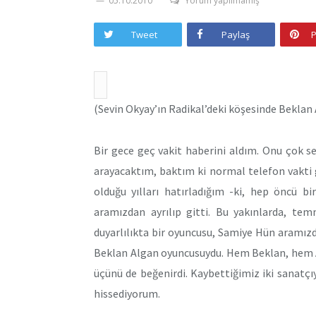
05.10.2010
Yorum yapılmamış
Tweet
Paylaş
P
(Sevin Okyay’ın Radikal’deki köşesinde Beklan 
Bir gece geç vakit haberini aldım. Onu çok se
arayacaktım, baktım ki normal telefon vakti 
olduğu yılları hatırladığım -ki, hep öncü b
aramızdan ayrılıp gitti. Bu yakınlarda, tem
duyarlılıkta bir oyuncusu, Samiye Hün aramızdan 
Beklan Algan oyuncusuydu. Hem Beklan, hem Ay
üçünü de beğenirdi. Kaybettiğimiz iki sanatçıy
hissediyorum.