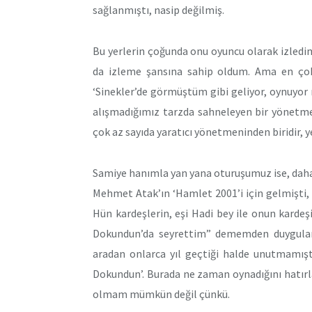
sağlanmıştı, nasip değilmiş.
Bu yerlerin çoğunda onu oyuncu olarak izled
da izleme şansına sahip oldum. Ama en çok,
‘Sinekler’de görmüştüm gibi geliyor, oynuyor m
alışmadığımız tarzda sahneleyen bir yönetme
çok az sayıda yaratıcı yönetmeninden biridir, 
Samiye hanımla yan yana oturuşumuz ise, daha d
Mehmet Atak’ın ‘Hamlet 2001’i için gelmişti
Hün kardeşlerin, eşi Hadi bey ile onun karde
Dokundun’da seyrettim” dememden duygulan
aradan onlarca yıl geçtiği halde unutmamışt
Dokundun’. Burada ne zaman oynadığını hatı
olmam mümkün değil çünkü.