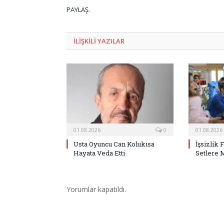
PAYLAŞ.
ILIŞKILI
YAZILAR
01.08.2026
0
01.08.2026
Usta Oyuncu Can Kolukısa
İşsizlik 
Hayata Veda Etti
Setlere 
Yorumlar kapatıldı.