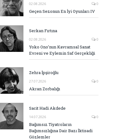
02.08.2026
0
Geçen Sezonun En İyi Oyunları IV
Serkan Fırtına
02.08.2026
0
Yoko Ono’nun Kavramsal Sanat
Evreni ve Eylemin Saf Gerçekliği
Zehra İpşiroğlu
27.07.2026
0
Akran Zorbalığı
Sacit Hadi Akdede
14.07.2026
0
Bağımsız Tiyatroların
Bağımsızlığına Dair Bazı İktisadi
Gözlemler