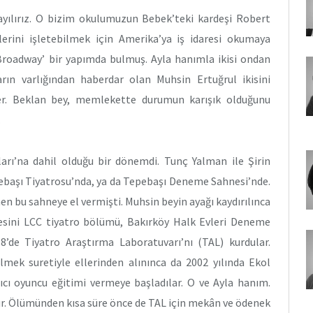
yılırız. O bizim okulumuzun Bebek’teki kardeşi Robert
rini işletebilmek için Amerika’ya iş idaresi okumaya
f Broadway’ bir yapımda bulmuş. Ayla hanımla ikisi ondan
rın varlığından haberdar olan Muhsin Ertuğrul ikisini
iler. Beklan bey, memlekette durumun karışık olduğunu
.
arı’na dahil olduğu bir dönemdi. Tunç Yalman ile Şirin
pebaşı Tiyatrosu’nda, ya da Tepebaşı Deneme Sahnesi’nde.
en bu sahneye el vermişti. Muhsin beyin ayağı kaydırılınca
esini LCC tiyatro bölümü, Bakırköy Halk Evleri Deneme
88’de Tiyatro Araştırma Laboratuvarı’nı (TAL) kurdular.
rilmek suretiyle ellerinden alınınca da 2002 yılında Ekol
ıcı oyuncu eğitimi vermeye başladılar. O ve Ayla hanım.
ur. Ölümünden kısa süre önce de TAL için mekân ve ödenek