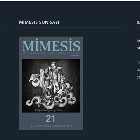
MİMESİS SON SAYI
İ
So
b
K
ö
ç