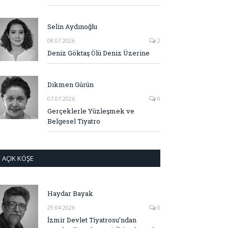
Selin Aydınoğlu
08.07.2026
2
Deniz Göktaş Ölü Deniz Üzerine
Dikmen Gürün
07.07.2026
0
Gerçeklerle Yüzleşmek ve
Belgesel Tiyatro
AÇIK KÖŞE
Haydar Bayak
29.04.2026
0
İzmir Devlet Tiyatrosu’ndan