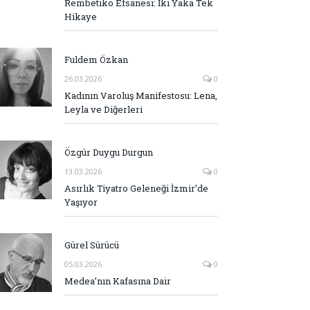
Rembetiko Efsanesi: İki Yaka Tek
Hikaye
Fuldem Özkan
26.03.2026
0
Kadının Varoluş Manifestosu: Lena,
Leyla ve Diğerleri
Özgür Duygu Durgun
13.03.2026
0
Asırlık Tiyatro Geleneği İzmir’de
Yaşıyor
Gürel Sürücü
05.03.2026
0
Medea’nın Kafasına Dair