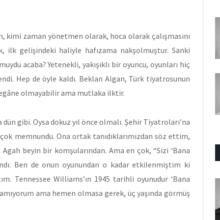
im, kimi zaman yönetmen olarak, hoca olarak çalışmasını
 ilk gelişindeki haliyle hafızama nakşolmuştur. Sanki
uydu acaba? Yetenekli, yakışıklı bir oyuncu, oyunları hiç
ndi. Hep de öyle kaldı. Beklan Algan, Türk tiyatrosunun
yegâne olmayabilir ama mutlaka ilktir.
ün gibi. Oysa dokuz yıl önce olmalı. Şehir Tiyatroları’na
, çok memnundu. Ona ortak tanıdıklarımızdan söz ettim,
şi Agah beyin bir komşularından. Ama en çok, “Sizi ‘Bana
dı. Ben de onun oyunundan o kadar etkilenmiştim ki
ım. Tennessee Williams’ın 1945 tarihli oyunudur ‘Bana
rlamıyorum ama hemen olmasa gerek, üç yaşında görmüş