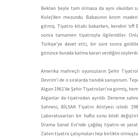
Beklan beyle tam olmasa da aynı okuldan sa
Kolej’den mezundu. Babasının krom madenle
gitmiş. Tiyatro kitabı bakarken, kendini ‘of
sonra tamamen tiyatroyla ilgilendiler. Onla
Türkiye’ye davet etti, bir süre sonra geld
görünce burada kalma kararı verdiğini söylerdi
Amerika mahreçli oyuncuların Şehir Tiyatrol
Devrim’i de o sıralarda tanıdık sanıyorum. Te
Algan 1961’de Şehir Tiyatroları’na girmiş, hem
Alganlar da tiyatrodan ayrıldı. Deneme sahn
Sahnesi, BİLSAK Tiyatro Atölyesi izledi. 19
Laboratuvarları bir hafta sonu kilidi değişti
Drama Sanat Evi’nde çağdaş tiyatro ve yarat
Zaten tiyatro çalışmaları hep birlikte olmuşt