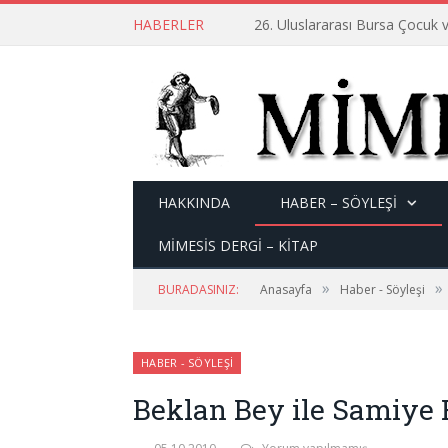
HABERLER
26. Uluslararası Bursa Çocuk v
HAKKINDA
HABER – SÖYLEŞI
MİMESİS DERGİ – KİTAP
»
»
BURADASINIZ:
Anasayfa
Haber - Söyleşi
HABER - SÖYLEŞI
Beklan Bey ile Samiye