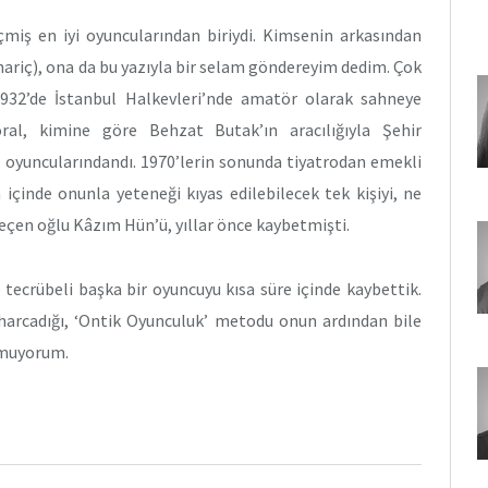
iş en iyi oyuncularından biriydi. Kimsenin arkasından
hariç), ona da bu yazıyla bir selam göndereyim dedim. Çok
1932’de İstanbul Halkevleri’nde amatör olarak sahneye
ral, kimine göre Behzat Butak’ın aracılığıyla Şehir
ri oyuncularındandı. 1970’lerin sonunda tiyatrodan emekli
 içinde onunla yeteneği kıyas edilebilecek tek kişiyi, ne
eçen oğlu Kâzım Hün’ü, yıllar önce kaybetmişti.
tecrübeli başka bir oyuncuyu kısa süre içinde kaybettik.
arcadığı, ‘Ontik Oyunculuk’ metodu onun ardından bile
 umuyorum.