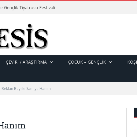
e Gençlik Tiyatrosu Festivali
ÇEVİRİ / ARAŞTIRMA
ÇOCUK – GENÇLIK
KÖŞE
Beklan Bey ile Samiye Hanım
 Hanım