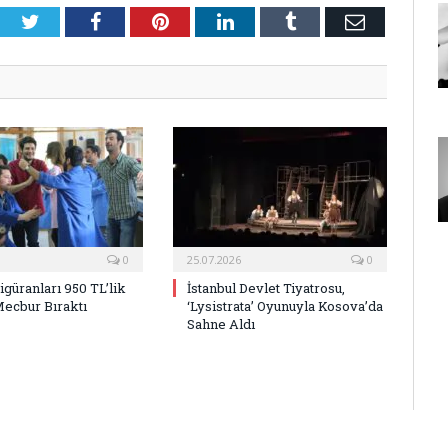
Twitter
Facebook
Pinterest
LinkedIn
Tumblr
E-
Posta
0
25.07.2026
0
Figüranları 950 TL’lik
İstanbul Devlet Tiyatrosu,
Mecbur Bıraktı
‘Lysistrata’ Oyunuyla Kosova’da
Sahne Aldı