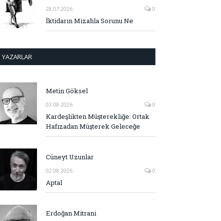
28.07.2026
0
İktidarın Mizahla Sorunu Ne
YAZARLAR
Metin Göksel
03.08.2026
0
Kardeşlikten Müşterekliğe: Ortak
Hafızadan Müşterek Geleceğe
Cüneyt Uzunlar
02.08.2026
0
Aptal
Erdoğan Mitrani