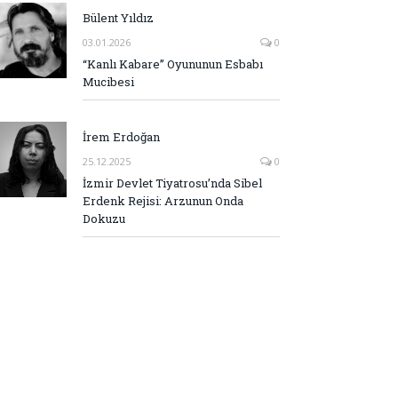
Bülent Yıldız
03.01.2026
0
“Kanlı Kabare” Oyununun Esbabı
Mucibesi
İrem Erdoğan
25.12.2025
0
İzmir Devlet Tiyatrosu’nda Sibel
Erdenk Rejisi: Arzunun Onda
Dokuzu