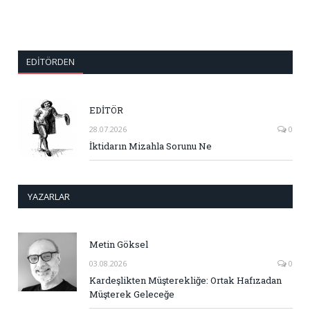
EDITÖRDEN
EDİTÖR
28.07.2026
0
İktidarın Mizahla Sorunu Ne
YAZARLAR
Metin Göksel
03.08.2026
0
Kardeşlikten Müşterekliğe: Ortak Hafızadan
Müşterek Geleceğe