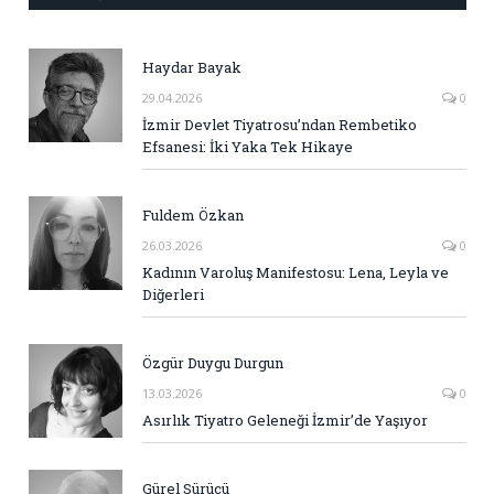
Haydar Bayak
29.04.2026
0
İzmir Devlet Tiyatrosu’ndan Rembetiko
Efsanesi: İki Yaka Tek Hikaye
Fuldem Özkan
26.03.2026
0
Kadının Varoluş Manifestosu: Lena, Leyla ve
Diğerleri
Özgür Duygu Durgun
13.03.2026
0
Asırlık Tiyatro Geleneği İzmir’de Yaşıyor
Gürel Sürücü