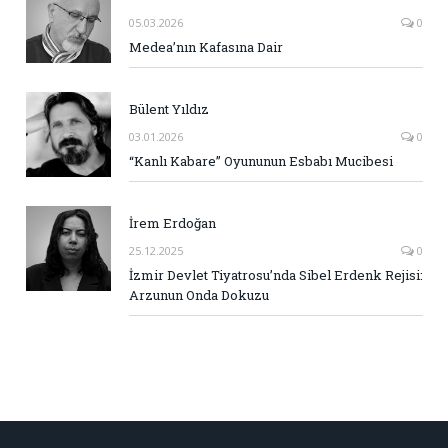
05.03.2026
0
Medea’nın Kafasına Dair
Bülent Yıldız
03.01.2026
0
“Kanlı Kabare” Oyununun Esbabı Mucibesi
İrem Erdoğan
25.12.2025
0
İzmir Devlet Tiyatrosu’nda Sibel Erdenk Rejisi:
Arzunun Onda Dokuzu