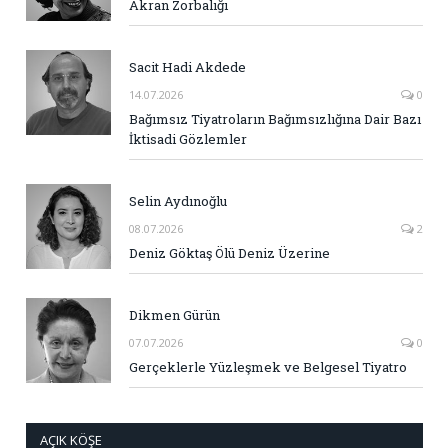
Akran Zorbalığı
Sacit Hadi Akdede
14.07.2026
0
Bağımsız Tiyatroların Bağımsızlığına Dair Bazı
İktisadi Gözlemler
Selin Aydınoğlu
08.07.2026
2
Deniz Göktaş Ölü Deniz Üzerine
Dikmen Gürün
07.07.2026
0
Gerçeklerle Yüzleşmek ve Belgesel Tiyatro
AÇIK KÖŞE