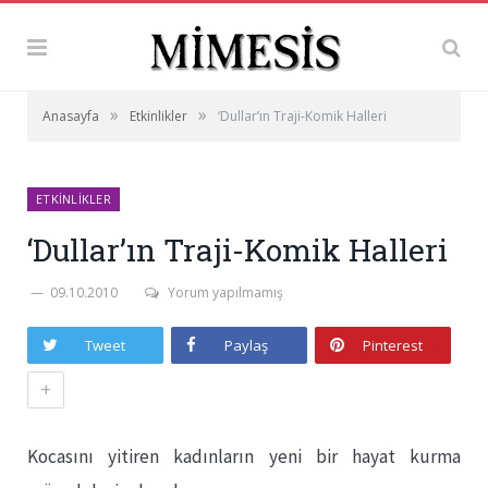
»
»
Anasayfa
Etkinlikler
‘Dullar’ın Traji-Komik Halleri
ETKINLIKLER
‘Dullar’ın Traji-Komik Halleri
09.10.2010
Yorum yapılmamış
Tweet
Paylaş
Pinterest
+
Kocasını yitiren kadınların yeni bir hayat kurma