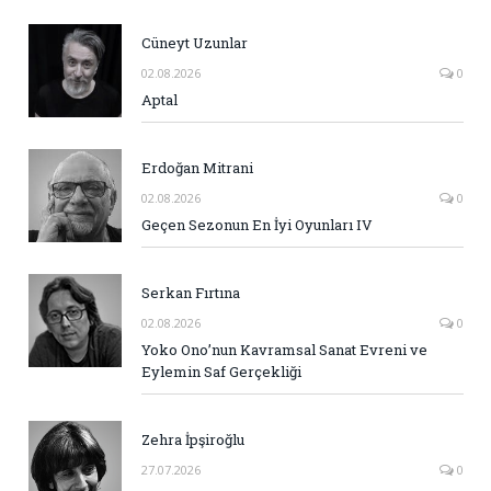
Cüneyt Uzunlar
02.08.2026
0
Aptal
Erdoğan Mitrani
02.08.2026
0
Geçen Sezonun En İyi Oyunları IV
Serkan Fırtına
02.08.2026
0
Yoko Ono’nun Kavramsal Sanat Evreni ve
Eylemin Saf Gerçekliği
Zehra İpşiroğlu
27.07.2026
0