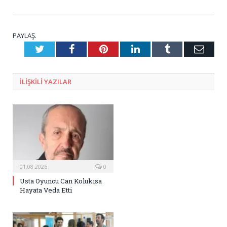
PAYLAŞ.
Twitter
Facebook
Pinterest
LinkedIn
Tumblr
E-
Posta
ILIŞKILI
YAZILAR
01.08.2026
0
Usta Oyuncu Can Kolukısa
Hayata Veda Etti