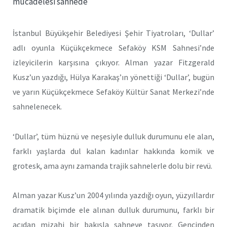
mücadelesi sahnede
İstanbul Büyükşehir Belediyesi Şehir Tiyatroları, ‘Dullar’
adlı oyunla Küçükçekmece Sefaköy KSM Sahnesi’nde
izleyicilerin karşısına çıkıyor. Alman yazar Fitzgerald
Kusz’un yazdığı, Hülya Karakaş’ın yönettiği ‘Dullar’, bugün
ve yarın Küçükçekmece Sefaköy Kültür Sanat Merkezi’nde
sahnelenecek.
‘Dullar’, tüm hüznü ve neşesiyle dulluk durumunu ele alan,
farklı yaşlarda dul kalan kadınlar hakkında komik ve
grotesk, ama aynı zamanda trajik sahnelerle dolu bir revü.
Alman yazar Kusz’un 2004 yılında yazdığı oyun, yüzyıllardır
dramatik biçimde ele alınan dulluk durumunu, farklı bir
açıdan mizahi bir bakışla sahneye taşıyor. Gencinden