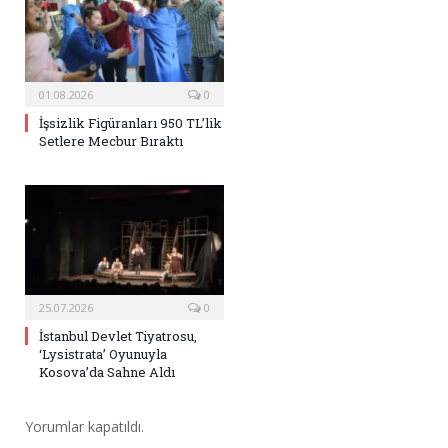
01.08.2026
0
İşsizlik Figüranları 950 TL’lik
Setlere Mecbur Bıraktı
25.07.2026
0
İstanbul Devlet Tiyatrosu,
‘Lysistrata’ Oyunuyla
Kosova’da Sahne Aldı
Yorumlar kapatıldı.