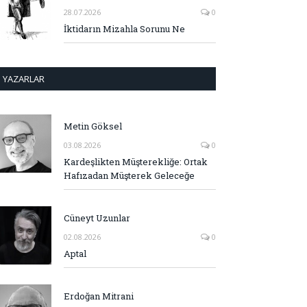
28.07.2026
0
İktidarın Mizahla Sorunu Ne
YAZARLAR
Metin Göksel
03.08.2026
0
Kardeşlikten Müşterekliğe: Ortak
Hafızadan Müşterek Geleceğe
Cüneyt Uzunlar
02.08.2026
0
Aptal
Erdoğan Mitrani