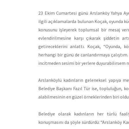
23 Ekim Cumartesi günü Arslanköy Yahya Aydı
ilgili açıklamalarda bulunan Koçak, oyunda küç
konusunu işleyerek toplumsal bir mesaj verm
evlendirilmesine karşı çıkarak şiddetin a
getireceklerini anlattı. Koçak, “Oyunda, k
herhangi bir günü de canlandırmaya çalıştım
incitmeden sesimi bir yerlere duyurabilirsem 
Arslanköylü kadınların geleneksel yapıya me
Belediye Başkanı Fazıl Tür ise, topluluğun, k
alabilmesinin en güzel örneklerinden biri oldu
Belediye olarak kadınların her türlü faali
konuşmasını da şöyle sürdürdü: “Arslanköy Kad