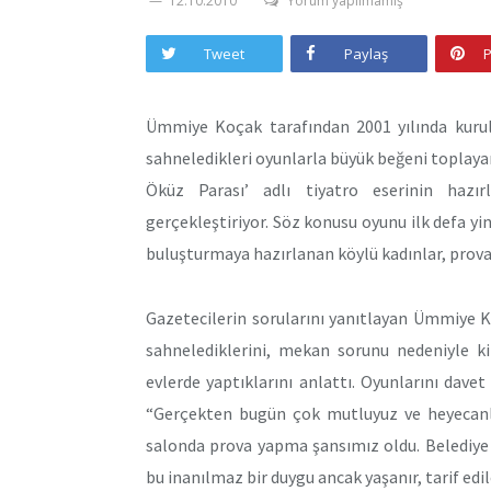
12.10.2010
Yorum yapılmamış
Tweet
Paylaş
P
Ümmiye Koçak tarafından 2001 yılında kurula
sahneledikleri oyunlarla büyük beğeni toplayan 
Öküz Parası’ adlı tiyatro eserinin hazır
gerçekleştiriyor. Söz konusu oyunu ilk defa yi
buluşturmaya hazırlanan köylü kadınlar, proval
Gazetecilerin sorularını yanıtlayan Ümmiye 
sahnelediklerini, mekan sorunu nedeniyle k
evlerde yaptıklarını anlattı. Oyunlarını davet 
“Gerçekten bugün çok mutluyuz ve heyecanlıy
salonda prova yapma şansımız oldu. Belediye
bu inanılmaz bir duygu ancak yaşanır, tarif edi