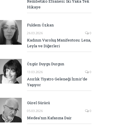
Rembetiko Efsanesi: İki Yaka Tek
Hikaye
Fuldem Özkan
26.03.2026
0
Kadının Varoluş Manifestosu: Lena,
Leyla ve Diğerleri
Özgür Duygu Durgun
13.03.2026
0
Asırlık Tiyatro Geleneği İzmir’de
Yaşıyor
Gürel Sürücü
05.03.2026
0
Medea’nın Kafasına Dair