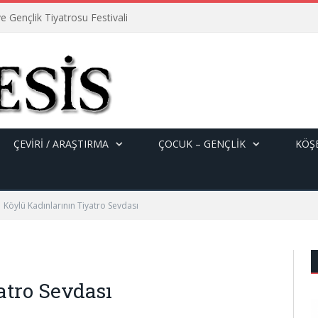
e Gençlik Tiyatrosu Festivali
ÇEVİRİ / ARAŞTIRMA
ÇOCUK – GENÇLIK
KÖŞE
Köylü Kadınlarının Tiyatro Sevdası
atro Sevdası