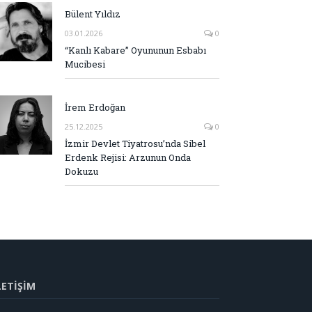
Bülent Yıldız
03.01.2026
0
“Kanlı Kabare” Oyununun Esbabı
Mucibesi
İrem Erdoğan
25.12.2025
0
İzmir Devlet Tiyatrosu’nda Sibel
Erdenk Rejisi: Arzunun Onda
Dokuzu
LETİŞİM