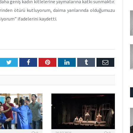
 daha geniş kadın kitlelerine yaymalarına katkı sunmaktır.
erinden ötürü kutluyorum, daima yanlarında olduğumuzu
liyorum” ifadelerini kaydetti.
Twitter
Facebook
Pinterest
LinkedIn
Tumblr
E-
Posta
0
25.07.2026
0