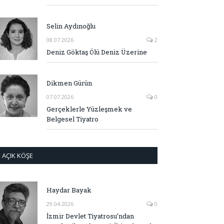
Selin Aydınoğlu
08.07.2026
2
Deniz Göktaş Ölü Deniz Üzerine
Dikmen Gürün
07.07.2026
0
Gerçeklerle Yüzleşmek ve
Belgesel Tiyatro
AÇIK KÖŞE
Haydar Bayak
29.04.2026
0
İzmir Devlet Tiyatrosu’ndan