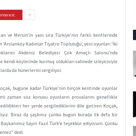
+
interest
n ve Mersin’in yanı sıra Türkiye’nin farklı kentlerinde
‘Arslanköy Kadınlar Tiyatro Topluluğu’, yeni oyunları ‘İki
lıklarını Akdeniz Belediyesi Çok Amaçlı Salonu’nda
ne kendi köylerinde kurmuş oldukları sahnede izleyicisiyle
arda da hünerlerini sergiliyor.
Koçak, bugüne kadar Türkiye’nin birçok kentinde oyunlar
imi zaman söz konusu oyunların provalarını genellikle
edildikleri her yerde sergilediklerini dile getiren Koçak,
ız. Biraz da şaşkınız çünkü bugün burada ilk defa bir
 Başkanımız Sayın Fazıl Türk’e teşekkür ediyorum. Çünkü
lemez” dedi.