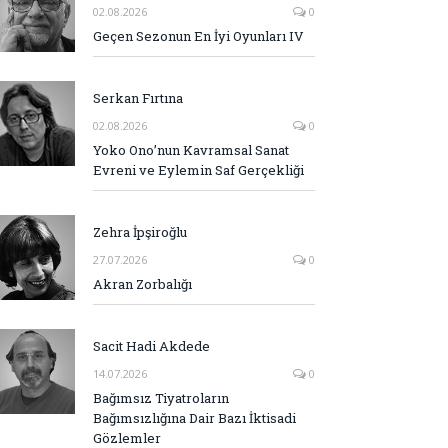
02.08.2026
0
Geçen Sezonun En İyi Oyunları IV
Serkan Fırtına
02.08.2026
0
Yoko Ono’nun Kavramsal Sanat
Evreni ve Eylemin Saf Gerçekliği
Zehra İpşiroğlu
27.07.2026
0
Akran Zorbalığı
Sacit Hadi Akdede
14.07.2026
0
Bağımsız Tiyatroların
Bağımsızlığına Dair Bazı İktisadi
Gözlemler