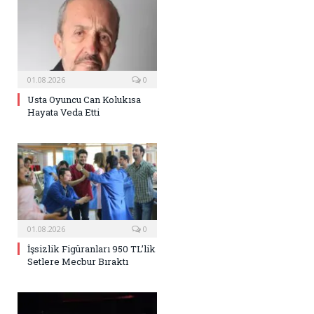
01.08.2026
0
Usta Oyuncu Can Kolukısa
Hayata Veda Etti
01.08.2026
0
İşsizlik Figüranları 950 TL’lik
Setlere Mecbur Bıraktı