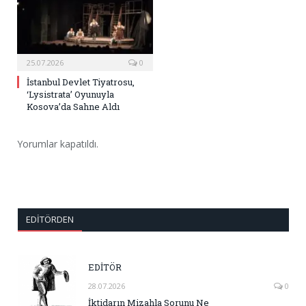
25.07.2026
0
İstanbul Devlet Tiyatrosu,
‘Lysistrata’ Oyunuyla
Kosova’da Sahne Aldı
Yorumlar kapatıldı.
EDITÖRDEN
EDİTÖR
28.07.2026
0
İktidarın Mizahla Sorunu Ne