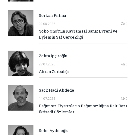
Serkan Fırtına
02.08.2026
0
Yoko Ono’nun Kavramsal Sanat Evreni ve
Eylemin Saf Gerçekliği
Zehra İpşiroğlu
27.07.2026
0
Akran Zorbalığı
Sacit Hadi Akdede
14.07.2026
0
Bağımsız Tiyatroların Bağımsızlığına Dair Bazı
İktisadi Gözlemler
Selin Aydınoğlu