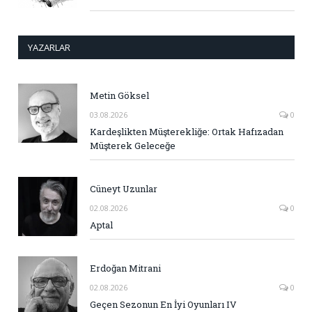
YAZARLAR
Metin Göksel
03.08.2026
0
Kardeşlikten Müşterekliğe: Ortak Hafızadan
Müşterek Geleceğe
Cüneyt Uzunlar
02.08.2026
0
Aptal
Erdoğan Mitrani
02.08.2026
0
Geçen Sezonun En İyi Oyunları IV