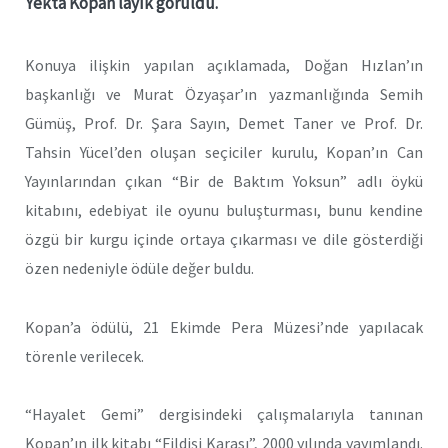
Yekta Kopan layık görüldü.
Konuya ilişkin yapılan açıklamada, Doğan Hızlan’ın
başkanlığı ve Murat Özyaşar’ın yazmanlığında Semih
Gümüş, Prof. Dr. Şara Sayın, Demet Taner ve Prof. Dr.
Tahsin Yücel’den oluşan seçiciler kurulu, Kopan’ın Can
Yayınlarından çıkan “Bir de Baktım Yoksun” adlı öykü
kitabını, edebiyat ile oyunu buluşturması, bunu kendine
özgü bir kurgu içinde ortaya çıkarması ve dile gösterdiği
özen nedeniyle ödüle değer buldu.
Kopan’a ödülü, 21 Ekimde Pera Müzesi’nde yapılacak
törenle verilecek.
“Hayalet Gemi” dergisindeki çalışmalarıyla tanınan
Kopan’ın ilk kitabı “Fildişi Karası”, 2000 yılında yayımlandı.