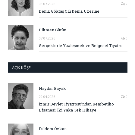
08.07.2026
2
Deniz Göktaş Ölü Deniz Üzerine
Dikmen Gürün
07.07.2026
0
Gerçeklerle Yüzleşmek ve Belgesel Tiyatro
AÇIK KÖŞE
Haydar Bayak
29.04.2026
0
İzmir Devlet Tiyatrosu’ndan Rembetiko
Efsanesi: İki Yaka Tek Hikaye
Fuldem Özkan