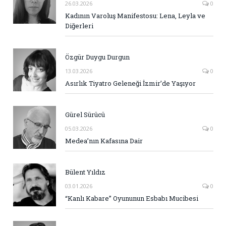
26.03.2026
0
Kadının Varoluş Manifestosu: Lena, Leyla ve
Diğerleri
Özgür Duygu Durgun
13.03.2026
0
Asırlık Tiyatro Geleneği İzmir’de Yaşıyor
Gürel Sürücü
05.03.2026
0
Medea’nın Kafasına Dair
Bülent Yıldız
03.01.2026
0
“Kanlı Kabare” Oyununun Esbabı Mucibesi