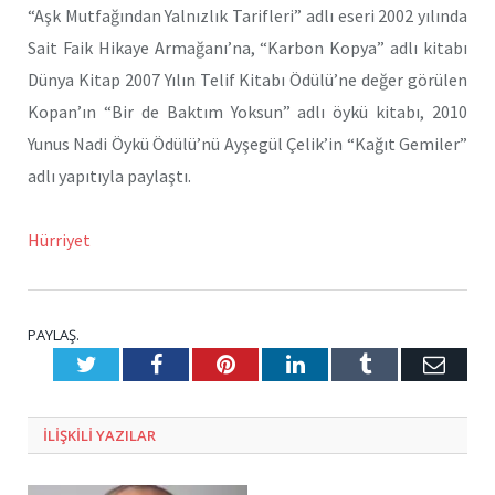
“Aşk Mutfağından Yalnızlık Tarifleri” adlı eseri 2002 yılında
Sait Faik Hikaye Armağanı’na, “Karbon Kopya” adlı kitabı
Dünya Kitap 2007 Yılın Telif Kitabı Ödülü’ne değer görülen
Kopan’ın “Bir de Baktım Yoksun” adlı öykü kitabı, 2010
Yunus Nadi Öykü Ödülü’nü Ayşegül Çelik’in “Kağıt Gemiler”
adlı yapıtıyla paylaştı.
Hürriyet
PAYLAŞ.
Twitter
Facebook
Pinterest
LinkedIn
Tumblr
E-
Posta
ILIŞKILI
YAZILAR