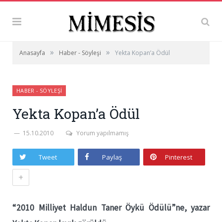
»
»
Anasayfa
Haber - Söyleşi
Yekta Kopan’a Ödül
HABER - SÖYLEŞI
Yekta Kopan’a Ödül
15.10.2010
Yorum yapılmamış
Tweet
Paylaş
Pinterest
+
“2010 Milliyet Haldun Taner Öykü Ödülü”ne, yazar