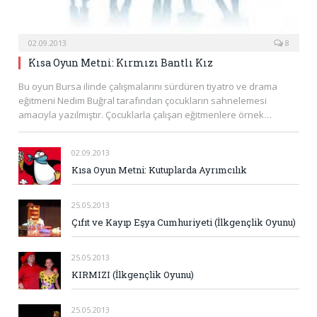
02.09.2013
8
Kısa Oyun Metni: Kırmızı Bantlı Kız
Bu oyun Bursa ilinde çalışmalarını sürdüren tiyatro ve drama
eğitmeni Nedim Buğral tarafından çocukların sahnelemesi
amacıyla yazılmıştır. Çocuklarla çalışan eğitmenlere örnek…
02.09.2013
Kısa Oyun Metni: Kutuplarda Ayrımcılık
25.05.2013
Çıfıt ve Kayıp Eşya Cumhuriyeti (İlkgençlik Oyunu)
25.05.2013
KIRMIZI (İlkgençlik Oyunu)
25.05.2013