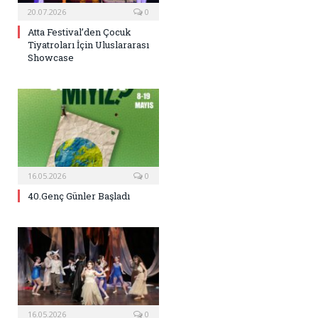
20.07.2026
0
Atta Festival’den Çocuk
Tiyatroları İçin Uluslararası
Showcase
16.05.2026
0
40.Genç Günler Başladı
16.05.2026
0