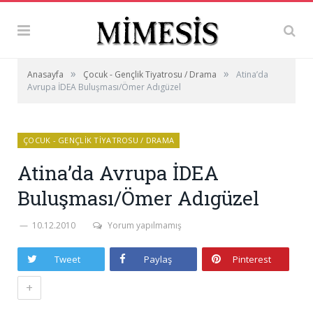
»
»
Anasayfa
Çocuk - Gençlik Tiyatrosu / Drama
Atina’da
Avrupa İDEA Buluşması/Ömer Adıgüzel
ÇOCUK - GENÇLIK TIYATROSU / DRAMA
Atina’da Avrupa İDEA
Buluşması/Ömer Adıgüzel
10.12.2010
Yorum yapılmamış
Tweet
Paylaş
Pinterest
+