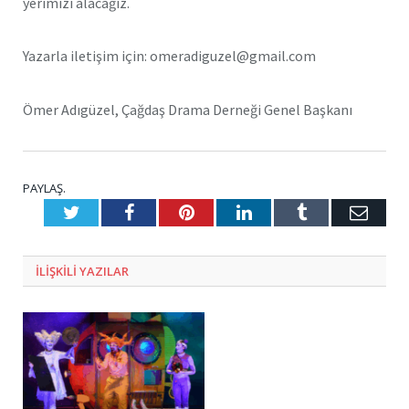
yerimizi alacağız.
Yazarla iletişim için: omeradiguzel@gmail.com
Ömer Adıgüzel, Çağdaş Drama Derneği Genel Başkanı
PAYLAŞ.
Twitter
Facebook
Pinterest
LinkedIn
Tumblr
E-
Posta
ILIŞKILI
YAZILAR