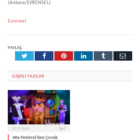
(Ankara/EVRENSEL)
Evrensel
PAYLAŞ.
Twitter
Facebook
Pinterest
LinkedIn
Tumblr
E-
Posta
ILIŞKILI
YAZILAR
20.07.2026
0
Atta Festival’den Çocuk