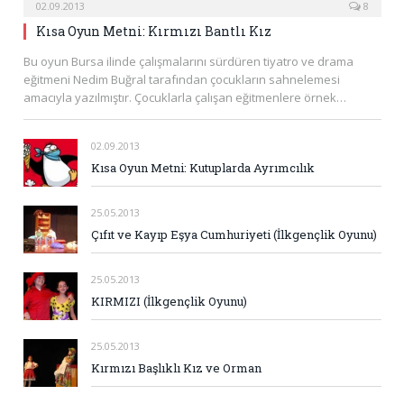
02.09.2013
8
Kısa Oyun Metni: Kırmızı Bantlı Kız
Bu oyun Bursa ilinde çalışmalarını sürdüren tiyatro ve drama
eğitmeni Nedim Buğral tarafından çocukların sahnelemesi
amacıyla yazılmıştır. Çocuklarla çalışan eğitmenlere örnek…
02.09.2013
Kısa Oyun Metni: Kutuplarda Ayrımcılık
25.05.2013
Çıfıt ve Kayıp Eşya Cumhuriyeti (İlkgençlik Oyunu)
25.05.2013
KIRMIZI (İlkgençlik Oyunu)
25.05.2013
Kırmızı Başlıklı Kız ve Orman