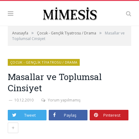
»
»
Anasayfa
Çocuk - Gençlik Tiyatrosu / Drama
Masallar ve
Toplumsal Cinsiyet
ÇOCUK - GENÇLIK TIYATROSU / DRAMA
Masallar ve Toplumsal
Cinsiyet
10.12.2010
Yorum yapılmamış
Tweet
Paylaş
Pinterest
+