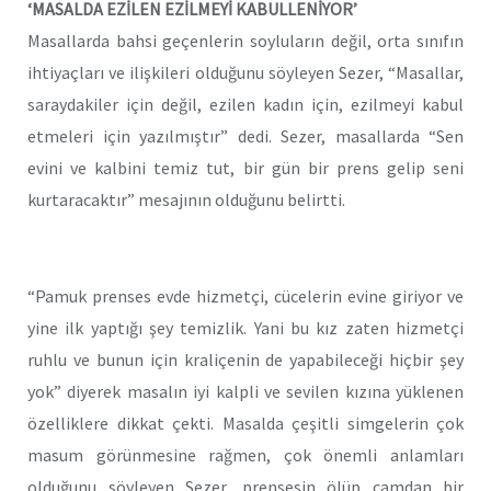
‘MASALDA EZİLEN EZİLMEYİ KABULLENİYOR’
Masallarda bahsi geçenlerin soyluların değil, orta sınıfın
ihtiyaçları ve ilişkileri olduğunu söyleyen Sezer, “Masallar,
saraydakiler için değil, ezilen kadın için, ezilmeyi kabul
etmeleri için yazılmıştır” dedi. Sezer, masallarda “Sen
evini ve kalbini temiz tut, bir gün bir prens gelip seni
kurtaracaktır” mesajının olduğunu belirtti.
“Pamuk prenses evde hizmetçi, cücelerin evine giriyor ve
yine ilk yaptığı şey temizlik. Yani bu kız zaten hizmetçi
ruhlu ve bunun için kraliçenin de yapabileceği hiçbir şey
yok” diyerek masalın iyi kalpli ve sevilen kızına yüklenen
özelliklere dikkat çekti.
Masalda çeşitli simgelerin çok
masum görünmesine rağmen, çok önemli anlamları
olduğunu söyleyen Sezer, prensesin ölüp camdan bir