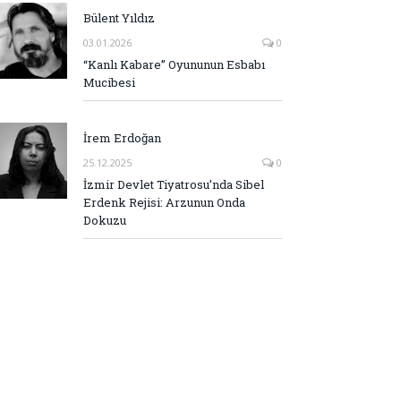
Bülent Yıldız
03.01.2026
0
“Kanlı Kabare” Oyununun Esbabı
Mucibesi
İrem Erdoğan
25.12.2025
0
İzmir Devlet Tiyatrosu’nda Sibel
Erdenk Rejisi: Arzunun Onda
Dokuzu