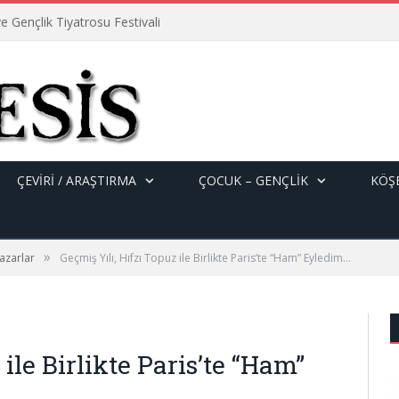
e Gençlik Tiyatrosu Festivali
ÇEVİRİ / ARAŞTIRMA
ÇOCUK – GENÇLIK
KÖŞE
»
azarlar
Geçmiş Yılı, Hıfzı Topuz ile Birlikte Paris’te “Ham” Eyledim…
 ile Birlikte Paris’te “Ham”