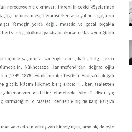
dan neredeyse hiç çıkmayan, Harem’in çekici köşelerinde
ğdaşlığı benimsemesi, benimserken asla yabancı güçlerin
mıştı. Yemeğin yerde değil, masada ve çatal bıçakla
leri verilişi, doğrusu ya kitabı okurken sık sık yüreğimin
arı içinde yaşamı ve kaderiyle öne çıkan en ilgi çekici
bdülmecit’in, Nükhetseza Hanımefendi’den doğma oğlu
in (1849–1876) evladı İbrahim Tevfik’in Fransa’da doğan
ne gittik. Nâzım Hikmet bir şiirinde: “… ben asaletten
,/düşmanıyım asaletin/kelimelerde bile…” diyor ya;
karmadığım” o “asalet” denilenle hiç de karşı karşıya
lunan ve özel sanlar taşıyan bir soyluydu, ama hiç de öyle