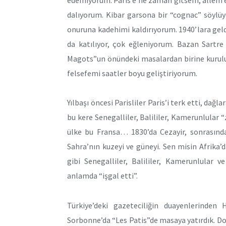
dalıyorum. Kibar garsona bir “cognac” söylü
onuruna kadehimi kaldırıyorum. 1940’lara gel
da katılıyor, çok eğleniyorum. Bazan Sartre
Magots”un önündeki masalardan birine kurulu
felsefemi saatler boyu geliştiriyorum.
Yılbaşı öncesi Parisliler Paris’i terk etti, dağla
bu kere Senegalliler, Balililer, Kamerunlular “
ülke bu Fransa… 1830’da Cezayir, sonrasında
Sahra’nın kuzeyi ve güneyi. Sen misin Afrika’d
gibi Senegalliler, Balililer, Kamerunlular ve 
anlamda “işgal etti”.
Türkiye’deki gazeteciliğin duayenlerinden 
Sorbonne’da “Les Patis”de masaya yatırdık. Doğ