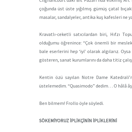
çoğunda üst üste yığılmış gümüş çatal bıçakl
masalar, sandalyeler, antika kuş kafesleri ne y
Kravatlı-ceketli satıcılardan biri, Hıfzı T
olduğumu öğrenince: “Çok önemli bir meslekt
bale eserlerini hep ‘iyi’ olarak algılarız. Oysa
gösteren, sanat kurumlarını da daha titiz çalı
Kentin özü sayılan Notre Dame Katedrali’n
üstelemedim. “Quasimodo” dedim… O hâlâ âş
Ben bilmem! Frollo öyle söyledi.
SÖKEMİYORUZ İPLİKÇİNİN İPLİKLERİNİ