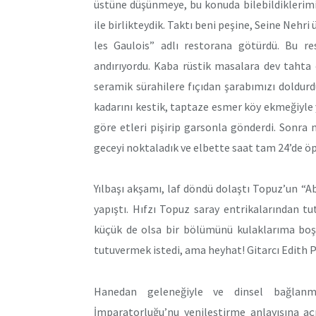
üstüne düşünmeye, bu konuda bilebildiklerimi 
ile birlikteydik. Taktı beni peşine, Seine Nehri
les Gaulois” adlı restorana götürdü. Bu res
andırıyordu. Kaba rüstik masalara dev tahta
seramik sürahilere fıçıdan şarabımızı doldur
kadarını kestik, taptaze esmer köy ekmeğiyle 
göre etleri pişirip garsonla gönderdi. Sonra n
geceyi noktaladık ve elbette saat tam 24’de 
Yılbaşı akşamı, laf döndü dolaştı Topuz’un “
yapıştı. Hıfzı Topuz saray entrikalarından tu
küçük de olsa bir bölümünü kulaklarıma boşa
tutuvermek istedi, ama heyhat! Gitarcı Edith P
Hanedan geleneğiyle ve dinsel bağlanm
İmparatorluğu’nu yenileştirme anlayışına a