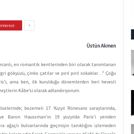
+
interest
Üstün Akmen
yecanlı, en romantik kentlerinden biri olarak tanımlanan
“gri gökyüzü, çinko çatılar ve pırıl pırıl sokaklar…” Çoğu
is’i, ama ben, ilk kurulduğu dönemlerden beri hevesli
zeştlerin Kâbe’si olarak adlandırıyorum.
iselerinde; bezemeli 17. Yüzyıl Rönesans saraylarında,
 ve Baron Haussman’ın 19 yüzyılda Paris’i yeniden
sıra ağaçlı bulvarlarında geçmişin tanıklığını izlemeden
dip kalem edip Saint-Germain’e varıyor, “Café de Flore”a