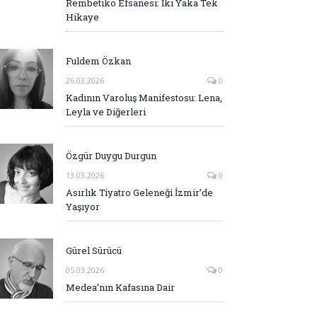
Rembetiko Efsanesi: İki Yaka Tek
Hikaye
Fuldem Özkan
26.03.2026
0
Kadının Varoluş Manifestosu: Lena,
Leyla ve Diğerleri
Özgür Duygu Durgun
13.03.2026
0
Asırlık Tiyatro Geleneği İzmir’de
Yaşıyor
Gürel Sürücü
05.03.2026
0
Medea’nın Kafasına Dair