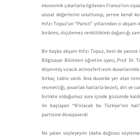
ekonomik çıkarlarla ilgilenen Fransa’nın siyas
ulusal değerlerini unutturup, yerine kendi k
Hıfzı Topuz’un “Parisli” yıllarından o akşam
birikimi, ölçülemez renklilikteki dağarcığı zama
Bir başka akşam Hıfzı Topuz, beni de yanına
Bilgisayar Bilimleri öğretim üyesi, Prof. Dr. 
döşenmiş sıcacık atmosferli evin duvarlarında
birkaç tablo vardı. Ana duvarda yer alan te
resmettiği, yuvarlak hatlarla bezeli, diri ve c
birlikte olduğumuz süre içinde gözümde kaldı
ile başlayan “N’olacak bu Türkiye’nin hali
partisine dönüşüverdi.
Ne yalan söyleyeyim (daha doğrusu söylememe