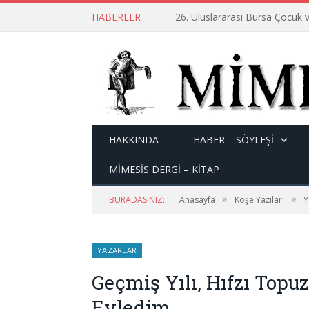
HABERLER
26. Uluslararası Bursa Çocuk v
HAKKINDA
HABER – SÖYLEŞI
MİMESİS DERGİ – KİTAP
»
»
BURADASINIZ:
Anasayfa
Köşe Yazıları
Y
YAZARLAR
Geçmiş Yılı, Hıfzı Topuz
Eyledim…