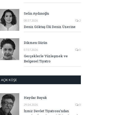
Selin Aydınoğlu
08.07.2026
2
Deniz Göktaş Ölü Deniz Üzerine
Dikmen Gürün
07.07.2026
0
Gerçeklerle Yüzleşmek ve
Belgesel Tiyatro
AÇIK KÖŞE
Haydar Bayak
29.04.2026
0
İzmir Devlet Tiyatrosu’ndan