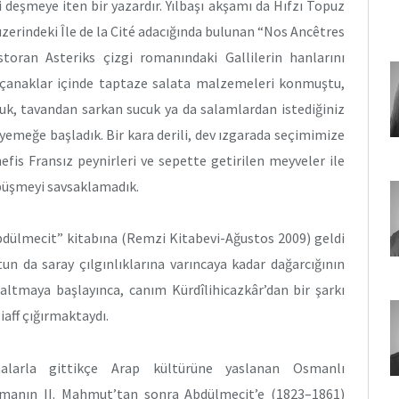
deşmeye iten bir yazardır. Yılbaşı akşamı da Hıfzı Topuz
 üzerindeki Île de la Cité adacığında bulunan “Nos Ancêtres
toran Asteriks çizgi romanındaki Gallilerin hanlarını
 çanaklar içinde taptaze salata malzemeleri konmuştu,
duk, tavandan sarkan sucuk ya da salamlardan istediğiniz
yemeğe başladık. Bir kara derili, dev ızgarada seçimimize
efis Fransız peynirleri ve sepette getirilen meyveler ile
öpüşmeyi savsaklamadık.
Abdülmecit” kitabına (Remzi Kitabevi-Ağustos 2009) geldi
tun da saray çılgınlıklarına varıncaya kadar dağarcığının
ltmaya başlayınca, canım Kürdîlihicazkâr’dan bir şarkı
iaff çığırmaktaydı.
alarla gittikçe Arap kültürüne yaslanan Osmanlı
çmanın II. Mahmut’tan sonra Abdülmecit’e (1823–1861)