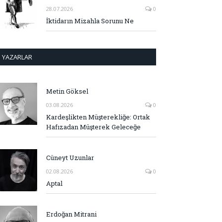
28.07.2026
0
İktidarın Mizahla Sorunu Ne
YAZARLAR
Metin Göksel
03.08.2026
0
Kardeşlikten Müşterekliğe: Ortak
Hafızadan Müşterek Geleceğe
Cüneyt Uzunlar
02.08.2026
0
Aptal
Erdoğan Mitrani