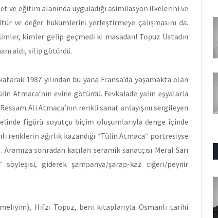
et ve eğitim alanında uyguladığı asimilasyon ilkelerini ve
ültür ve değer hükümlerini yerleştirmeye çalışmasını da.
 kimler, kimler gelip geçmedi ki masadan! Topuz Üstadın
nı aldı, silip götürdü.
 katarak 1987 yılından bu yana Fransa’da yaşamakta olan
Tülin Atmaca’nın evine götürdü. Fevkalade yalın eşyalarla
 Ressam Ali Atmaca’nın renkli sanat anlayışını sergileyen
melinde figürü soyutçu biçim oluşumlarıyla denge içinde
anlı renklerin ağırlık kazandığı “Tülin Atmaca“ portresiyse
. Aramıza sonradan katılan seramik sanatçısı Meral Sarı
” söyleşisi, giderek şampanya/şarap-kaz ciğeri/peynir
liyim), Hıfzı Topuz, beni kitaplarıyla Osmanlı tarihi