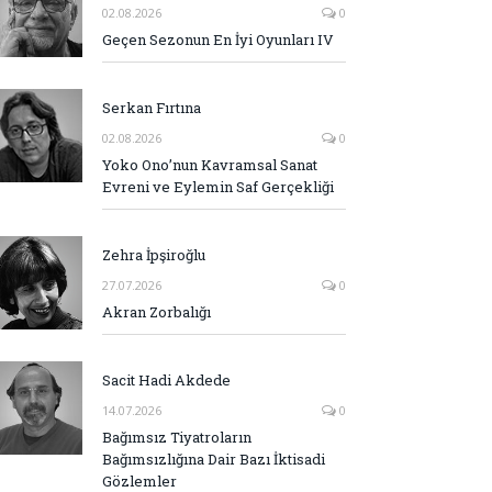
02.08.2026
0
Geçen Sezonun En İyi Oyunları IV
Serkan Fırtına
02.08.2026
0
Yoko Ono’nun Kavramsal Sanat
Evreni ve Eylemin Saf Gerçekliği
Zehra İpşiroğlu
27.07.2026
0
Akran Zorbalığı
Sacit Hadi Akdede
14.07.2026
0
Bağımsız Tiyatroların
Bağımsızlığına Dair Bazı İktisadi
Gözlemler