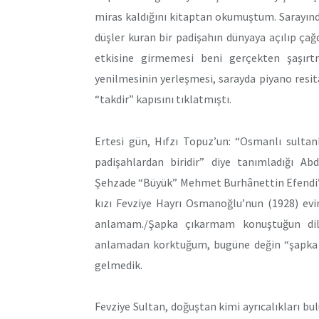
miras kaldığını kitaptan okumuştum. Sarayın
düşler kuran bir padişahın dünyaya açılıp ça
etkisine girmemesi beni gerçekten şaşırt
yenilmesinin yerleşmesi, sarayda piyano resital
“takdir” kapısını tıklatmıştı.
Ertesi gün, Hıfzı Topuz’un: “Osmanlı sultanl
padişahlardan biridir” diye tanımladığı A
Şehzade “Büyük” Mehmet Burhânettin Efendi’n
kızı Fevziye Hayrı Osmanoğlu’nun (1928) evi
anlamam./Şapka çıkarmam konuştuğun dile
anlamadan korktuğum, bugüne değin “şapka çı
gelmedik.
Fevziye Sultan, doğuştan kimi ayrıcalıkları bu