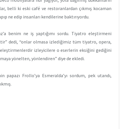
ar, belli ki eski café ve restoranlardan çıkmış kocaman
apıp ne edip insanları kendilerine baktırıyordu.
opuz’a benim ne iş yaptığımı sordu. Tiyatro eleştirmeni
ir” dedi, “onlar olmasa izlediğimiz tüm tiyatro, opera,
 eleştirmenlerdir izleyicilere o eserlerin eksiğini gediğini
şmaya yönelten, yönlendiren” diye de ekledi.
in papazı Frollo’ya Esmeralda’yı sordum, pek utandı,
ıkmış.