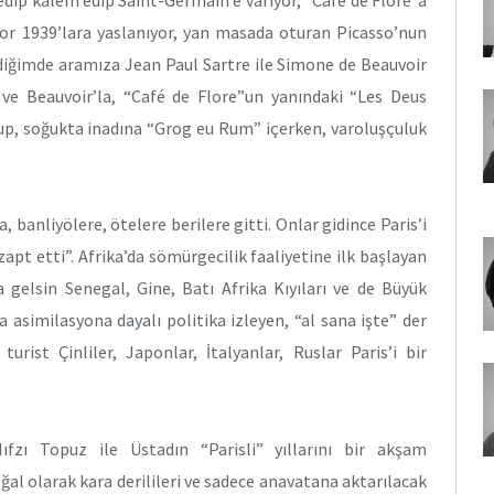
yor 1939’lara yaslanıyor, yan masada oturan Picasso’nun
diğimde aramıza Jean Paul Sartre ile Simone de Beauvoir
 ve Beauvoir’la, “Café de Flore”un yanındaki “Les Deus
p, soğukta inadına “Grog eu Rum” içerken, varoluşçuluk
ra, banliyölere, ötelere berilere gitti. Onlar gidince Paris’i
zapt etti”. Afrika’da sömürgecilik faaliyetine ilk başlayan
 gelsin Senegal, Gine, Batı Afrika Kıyıları ve de Büyük
a asimilasyona dayalı politika izleyen, “al sana işte” der
turist Çinliler, Japonlar, İtalyanlar, Ruslar Paris’i bir
Hıfzı Topuz ile Üstadın “Parisli” yıllarını bir akşam
al olarak kara derilileri ve sadece anavatana aktarılacak