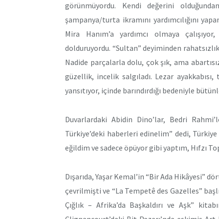
görünmüyordu. Kendi değerini olduğundan
şampanya/turta ikramını yardımcılığını yapa
Mira Hanım’a yardımcı olmaya çalışıyor,
dolduruyordu. “Sultan” deyiminden rahatsızlık
Nadide parçalarla dolu, çok şık, ama abartısız
güzellik, incelik salgıladı. Lezar ayakkabısı
yansıtıyor, içinde barındırdığı bedeniyle bütünl
Duvarlardaki Abidin Dino’lar, Bedri Rahmi’
Türkiye’deki haberleri edinelim” dedi, Türkiye 
eğildim ve sadece öpüyor gibi yaptım, Hıfzı Top
Dışarıda, Yaşar Kemal’in “Bir Ada Hikâyesi” dör
çevrilmişti ve “La Tempetê des Gazelles” başlığ
Çığlık – Afrika’da Başkaldırı ve Aşk” kita
Clignancourt’daki Bit Pazarı’nda eskimiş Art