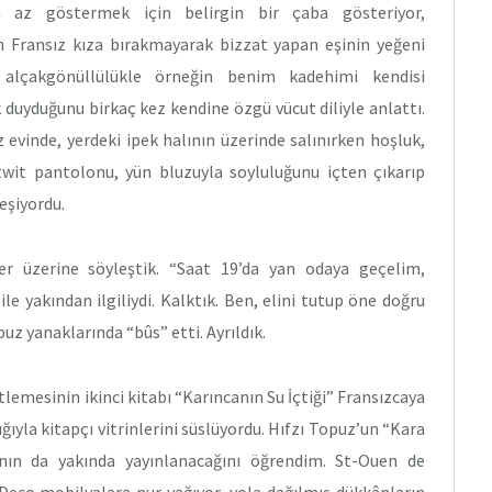
 az göstermek için belirgin bir çaba gösteriyor,
n Fransız kıza bırakmayarak bizzat yapan eşinin yeğeni
 alçakgönüllülükle örneğin benim kadehimi kendisi
 duyduğunu birkaç kez kendine özgü vücut diliyle anlattı.
 evinde, yerdeki ipek halının üzerinde salınırken hoşluk,
, twit pantolonu, yün bluzuyla soyluluğunu içten çıkarıp
eşiyordu.
ler üzerine söyleştik. “Saat 19’da yan odaya geçelim,
ile yakından ilgiliydi. Kalktık. Ben, elini tutup öne doğru
uz yanaklarında “bûs” etti. Ayrıldık.
tlemesinin ikinci kitabı “Karıncanın Su İçtiği” Fransızcaya
ıyla kitapçı vitrinlerini süslüyordu. Hıfzı Topuz’un “Kara
bının da yakında yayınlanacağını öğrendim. St-Ouen de
 Deco mobilyalara nur yağıyor, yola dağılmış dükkânların