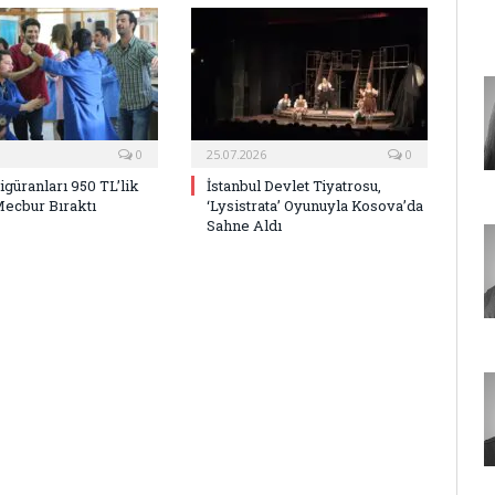
0
25.07.2026
0
Figüranları 950 TL’lik
İstanbul Devlet Tiyatrosu,
Mecbur Bıraktı
‘Lysistrata’ Oyunuyla Kosova’da
Sahne Aldı