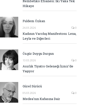
Rembetiko Efsanesi: İki Yaka Tek
Hikaye
Fuldem Özkan
26.03.2026
0
Kadının Varoluş Manifestosu: Lena,
Leyla ve Diğerleri
Özgür Duygu Durgun
13.03.2026
0
Asırlık Tiyatro Geleneği İzmir’de
Yaşıyor
Gürel Sürücü
05.03.2026
0
Medea’nın Kafasına Dair