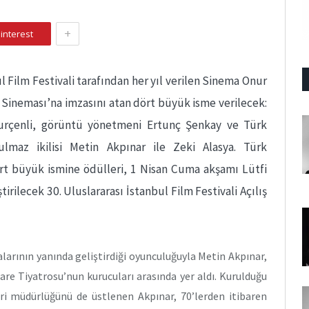
+
interest
l Film Festivali tarafından her yıl verilen Sinema Onur
k Sineması’na imzasını atan dört büyük isme verilecek:
rçenli, görüntü yönetmeni Ertunç Şenkay ve Türk
ulmaz ikilisi Metin Akpınar ile Zeki Alasya. Türk
rt büyük ismine ödülleri, 1 Nisan Cuma akşamı Lütfi
irilecek 30. Uluslararası İstanbul Film Festivali Açılış
alarının yanında geliştirdiği oyunculuğuyla Metin Akpınar,
are Tiyatrosu’nun kurucuları arasında yer aldı. Kurulduğu
ri müdürlüğünü de üstlenen Akpınar, 70’lerden itibaren