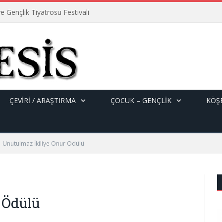
e Gençlik Tiyatrosu Festivali
ÇEVİRİ / ARAŞTIRMA
ÇOCUK – GENÇLIK
KÖŞE
Unutulmaz İkiliye Onur Ödülü
 Ödülü