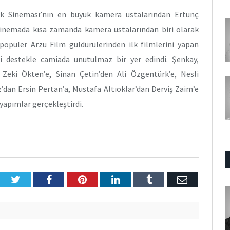
rk Sineması’nın en büyük kamera ustalarından Ertunç
 sinemada kısa zamanda kamera ustalarından biri olarak
popüler Arzu Film güldürülerinden ilk filmlerini yapan
i destekle camiada unutulmaz bir yer edindi. Şenkay,
Zeki Ökten’e, Sinan Çetin’den Ali Özgentürk’e, Nesli
’dan Ersin Pertan’a, Mustafa Altıoklar’dan Derviş Zaim’e
 yapımlar gerçekleştirdi.
Twitter
Facebook
Pinterest
LinkedIn
Tumblr
E-
Posta