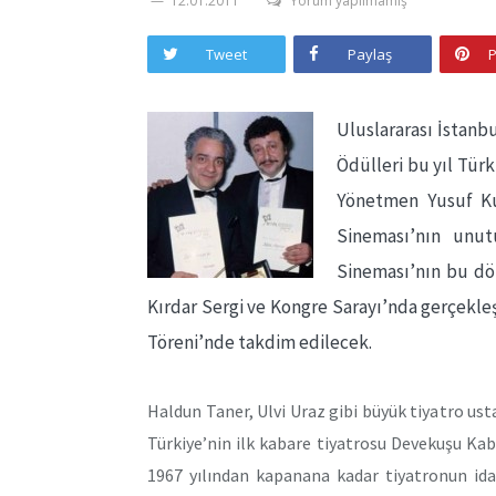
12.01.2011
Yorum yapılmamış
Tweet
Paylaş
P
Uluslararası İstanbu
Ödülleri bu yıl Tür
Yönetmen Yusuf Ku
Sineması’nın unut
Sineması’nın bu dö
Kırdar Sergi ve Kongre Sarayı’nda gerçekleşt
Töreni’nde takdim edilecek.
Haldun Taner, Ulvi Uraz gibi büyük tiyatro ust
Türkiye’nin ilk kabare tiyatrosu Devekuşu Kab
1967 yılından kapanana kadar tiyatronun ida