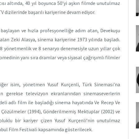
ısı altında, 40 yıl boyunca 50’yi aşkın filmde unutulmaz
dizilerinde başarılı kariyerine devam ediyor.
 başlayan ve hızla profesyonelliğe adım atan, Devekuşu
alan Zeki Alasya, sinema kariyerine 1973 yılında başladı.
28 yönetmenlik ve 8 senaryo denemesiyle uzun yıllar çok
omedinin yanı sıra dramlar veya siyasal çağrışımlı filmler
iğer isim, yönetmen Yusuf Kurçenli, Türk Sineması’na
en gerekse televizyon ekranlarından sinemaseverlerin
deli adlı film ile başladığı sinema hayatında Ve Recep Ve
, Çözülmeler (1994), Gönderilmemiş Mektuplar (2002) ve
oluklu bir kariyer çizen Yusuf Kurçenli’nin unutulmaz
nbul Film Festivali kapsamında gösterilecek.