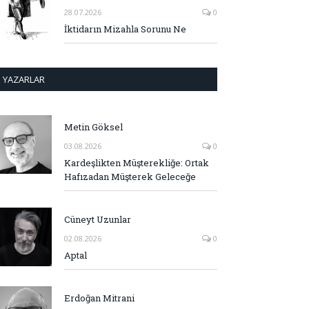
28.07.2026
0
İktidarın Mizahla Sorunu Ne
YAZARLAR
Metin Göksel
03.08.2026
0
Kardeşlikten Müşterekliğe: Ortak
Hafızadan Müşterek Geleceğe
Cüneyt Uzunlar
02.08.2026
0
Aptal
Erdoğan Mitrani