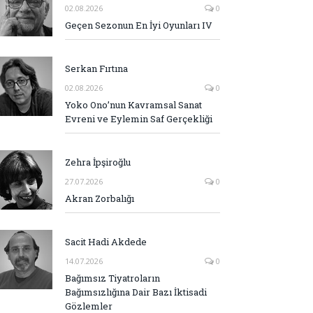
02.08.2026
0
Geçen Sezonun En İyi Oyunları IV
Serkan Fırtına
02.08.2026
0
Yoko Ono’nun Kavramsal Sanat
Evreni ve Eylemin Saf Gerçekliği
Zehra İpşiroğlu
27.07.2026
0
Akran Zorbalığı
Sacit Hadi Akdede
14.07.2026
0
Bağımsız Tiyatroların
Bağımsızlığına Dair Bazı İktisadi
Gözlemler