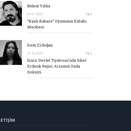
Bülent Yıldız
03.01.2026
0
“Kanlı Kabare” Oyununun Esbabı
Mucibesi
İrem Erdoğan
25.12.2025
0
İzmir Devlet Tiyatrosu’nda Sibel
Erdenk Rejisi: Arzunun Onda
Dokuzu
LETİŞİM