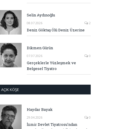
Selin Aydınoğlu
08.07.2026
2
Deniz Göktaş Ölü Deniz Üzerine
Dikmen Gürün
07.07.2026
0
Gerçeklerle Yüzleşmek ve
Belgesel Tiyatro
AÇIK KÖŞE
Haydar Bayak
29.04.2026
0
İzmir Devlet Tiyatrosu’ndan