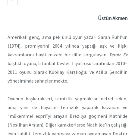
Üstün Akmen
Amerikalı genç, ama pek ünlü oyun yazarı Sarah Ruhl’un
(1974), promiyerini 2004 yılında yaptığı aşk ve ilişki
kavramlarını hayli mizahi bir dille sorgulayan
Temiz Ev
başlıklı oyunu, İstanbul Devlet Tiyatrosu tarafından 2010–
2011 oyunu olarak Kubilay Karslıoğlu ve Atilla Şendil’in
yönetiminde sahnelenmekte.
Oyunun başkarakteri, temizlik yapmaktan nefret eden,
ama yine de hayatını temizlik yaparak kazanan ve
“mükemmel espri”yi arayan Brezilya göçmeni Mathilde
(Neslihan Arslan). Diğer karakterlerse Mathilde’in çalıştığı
evin sahibi, temizlik yapmaya zaman ayıramayan Doktor