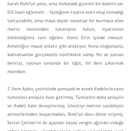
Sarah Ruhl’un yalın, ama fevkalade gizemli bir kalemi var.
Dili hayli eğlenceli… Yazdığının tiyatro eseri olup olmadığı
tartışılabilir, ama olaya dayalı sanatsal bir kurmaca olan
metni neresinden tutarsanız tutun, tiyatronun
bilebildiğimiz tüm öğeleri
Temiz Ev
’in içinde mevcut.
Anlattığını masal anlatır gibi anlatıyor. Konu olağanüstü,
kahramanlar gerçeküstü özelliklere sahip. Yer ve zaman
belirsiz, oyunun sonunda bir öğüt, bir ders çıkarmak
mümkün.
Z. İrem Aydın, çevirisinde yumuşak ve esnek ifadelerle uzun
tümceleri anlaşılır hale getirmiş. Tümceleri daha anlaşılır
ve ifadeli hale dönüştürmüş. İzleyiciyi metnin sürükleyici
atmosferinden koparmadan, Ruhl’un akıcı diline erişmiş.
Sertel Çetiner’in iki aşamalı beyaz rengin ağırlıklı olduğu
sahne tasarımı, yönetmenlerin sadece yorumlarına uyan