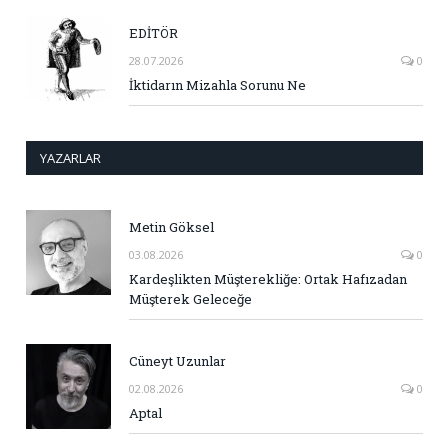
EDİTÖR
28.07.2026
0
İktidarın Mizahla Sorunu Ne
YAZARLAR
Metin Göksel
03.08.2026
0
Kardeşlikten Müşterekliğe: Ortak Hafızadan
Müşterek Geleceğe
Cüneyt Uzunlar
02.08.2026
0
Aptal