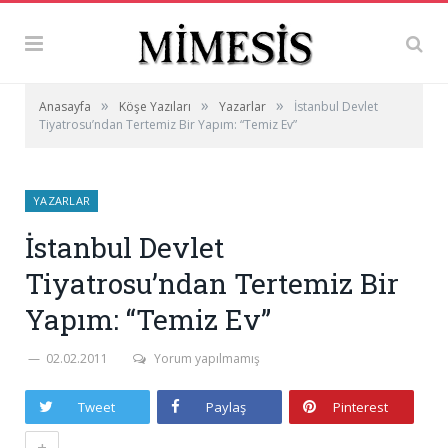
»
»
»
Anasayfa
Köşe Yazıları
Yazarlar
İstanbul Devlet
Tiyatrosu’ndan Tertemiz Bir Yapım: “Temiz Ev”
YAZARLAR
İstanbul Devlet
Tiyatrosu’ndan Tertemiz Bir
Yapım: “Temiz Ev”
02.02.2011
Yorum yapılmamış
Tweet
Paylaş
Pinterest
+