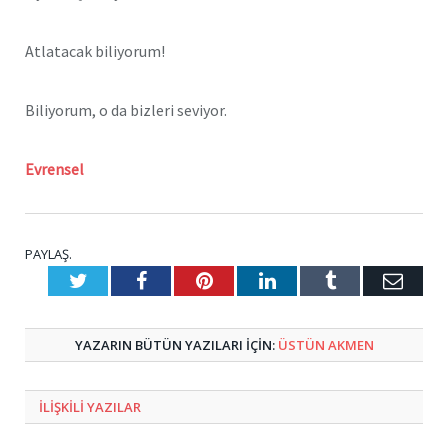
Atlatacak biliyorum!
Biliyorum, o da bizleri seviyor.
Evrensel
PAYLAŞ.
Twitter
Facebook
Pinterest
LinkedIn
Tumblr
E-
Posta
YAZARIN BÜTÜN YAZILARI IÇIN:
ÜSTÜN AKMEN
ILIŞKILI
YAZILAR