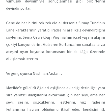
yumuşak devinimiyle sonuçlanması gibi birbirlerini
devindiriyorlar.
Gene de her birini tek tek ele al derseniz Simay Tuna’nın
Lane karakterinin yaratıcı iradesini aralıksız devindirdiğini
söylerim. Sema Çeyrekbaşı Virginia’nın içsel yaşam akışını
çok iyi kuruyor derim. Gülseren Gürtunca’nın sanatsal arzu
ateşini oyun boyunca korumasını bir de kâğıt üzerinde
alkışlamak isterim.
Ve genç oyuncu Neslihan Arslan…
Matilde’e güldürü öğeleri eşliğinde eklediği derinliğe; yanı
sıra yaratıcı duygularını aktarmak için her şeyi, ama her
şeyi, sesini, sözcüklerini, jestlerini, yüz ifadesini
kullanışına hayran olduğumu itiraf eder, kendisini ilk