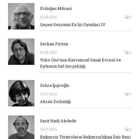
Erdoğan Mitrani
02.08.2026
0
Geçen Sezonun En İyi Oyunları IV
Serkan Fırtına
02.08.2026
0
Yoko Ono’nun Kavramsal Sanat Evreni ve
Eylemin Saf Gerçekliği
Zehra İpşiroğlu
27.07.2026
0
Akran Zorbalığı
Sacit Hadi Akdede
14.07.2026
0
Bağımsız Tiyatroların Bağımsızlığına Dair Bazı