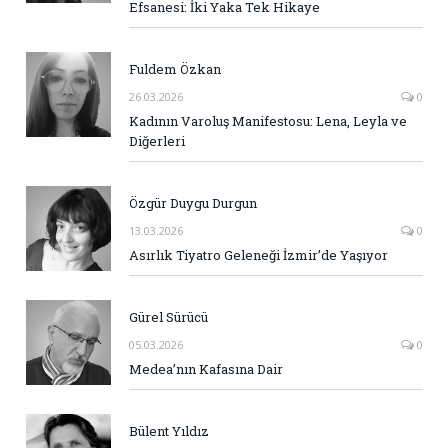
Efsanesi: İki Yaka Tek Hikaye
Fuldem Özkan
26.03.2026
0
Kadının Varoluş Manifestosu: Lena, Leyla ve
Diğerleri
Özgür Duygu Durgun
13.03.2026
0
Asırlık Tiyatro Geleneği İzmir’de Yaşıyor
Gürel Sürücü
05.03.2026
0
Medea’nın Kafasına Dair
Bülent Yıldız