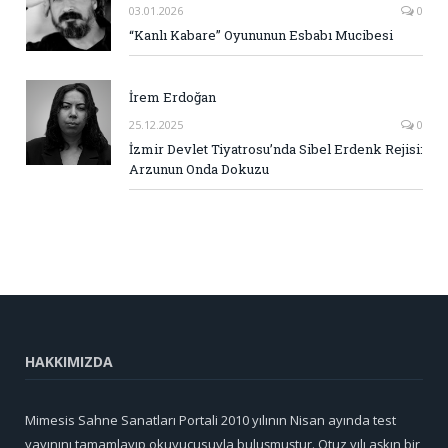
03.01.2026
0
“Kanlı Kabare” Oyununun Esbabı Mucibesi
İrem Erdoğan
25.12.2025
0
İzmir Devlet Tiyatrosu’nda Sibel Erdenk Rejisi:
Arzunun Onda Dokuzu
HAKKIMIZDA
Mimesis Sahne Sanatları Portali 2010 yılının Nisan ayında test
yayınını tamamlayıp okuyucusuyla buluşmuştur. Otuz yılı aşkın bir