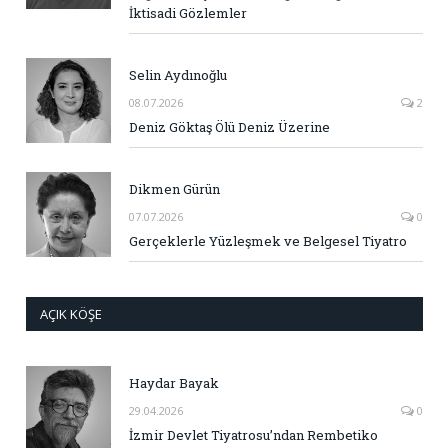
İktisadi Gözlemler
Selin Aydınoğlu
08.07.2026
2
Deniz Göktaş Ölü Deniz Üzerine
Dikmen Gürün
07.07.2026
0
Gerçeklerle Yüzleşmek ve Belgesel Tiyatro
AÇIK KÖŞE
Haydar Bayak
29.04.2026
0
İzmir Devlet Tiyatrosu’ndan Rembetiko