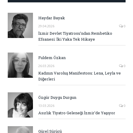
Haydar Bayak
29.04.2026
0
İzmir Devlet Tiyatrosu’ndan Rembetiko
Efsanesi: İki Yaka Tek Hikaye
Fuldem Özkan
26.03.2026
0
Kadının Varoluş Manifestosu: Lena, Leyla ve
Diğerleri
Özgür Duygu Durgun
13.03.2026
0
Asırlık Tiyatro Geleneği İzmir’de Yaşıyor
Gürel Sürücü