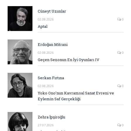
Cüneyt Uzunlar
02.08.2026
0
Aptal
Erdoğan Mitrani
02.08.2026
0
Geçen Sezonun En İyi Oyunları IV
Serkan Fırtına
02.08.2026
0
Yoko Ono’nun Kavramsal Sanat Evreni ve
Eylemin Saf Gerçekliği
Zehra İpşiroğlu
27.07.2026
0