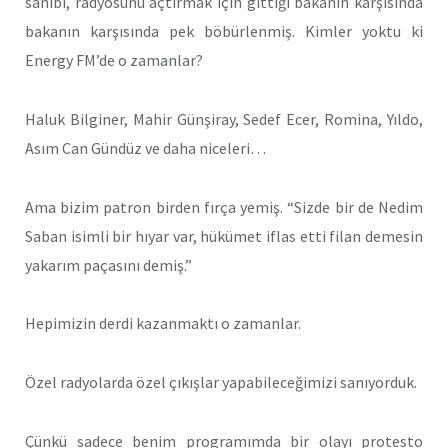
sahibi, radyosunu açtırmak için gittiği bakanın karşısında
bakanın karşısında pek böbürlenmiş. Kimler yoktu ki
Energy FM’de o zamanlar?
Haluk Bilginer, Mahir Günşiray, Sedef Ecer, Romina, Yıldo,
Asım Can Gündüz ve daha niceleri…
Ama bizim patron birden fırça yemiş. “Sizde bir de Nedim
Saban isimli bir hıyar var, hükümet iflas etti filan demesin
yakarım paçasını demiş.”
Hepimizin derdi kazanmaktı o zamanlar.
Özel radyolarda özel çıkışlar yapabileceğimizi sanıyorduk.
Çünkü sadece benim programımda bir olayı protesto