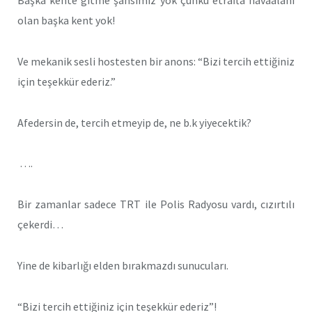
Başka kente gitme şansımız yok çünkü etrafta havaalanı
olan başka kent yok!
Ve mekanik sesli hostesten bir anons: “Bizi tercih ettiğiniz
için teşekkür ederiz.”
Afedersin de, tercih etmeyip de, ne b.k yiyecektik?
….
Bir zamanlar sadece TRT ile Polis Radyosu vardı, cızırtılı
çekerdi…
Yine de kibarlığı elden bırakmazdı sunucuları.
“Bizi tercih ettiğiniz için teşekkür ederiz”!