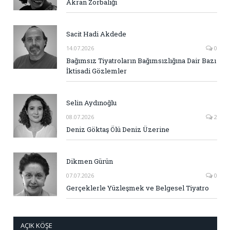
Akran Zorbalığı
Sacit Hadi Akdede
14.07.2026
0
Bağımsız Tiyatroların Bağımsızlığına Dair Bazı
İktisadi Gözlemler
Selin Aydınoğlu
08.07.2026
2
Deniz Göktaş Ölü Deniz Üzerine
Dikmen Gürün
07.07.2026
0
Gerçeklerle Yüzleşmek ve Belgesel Tiyatro
AÇIK KÖŞE