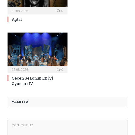
02.08.2026
0
Aptal
02.08.2026
0
Geçen Sezonun En İyi
Oyunları IV
YANITLA