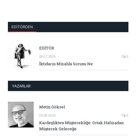
EDITÖRDEN
EDİTÖR
28.07.2026
0
İktidarın Mizahla Sorunu Ne
YAZARLAR
Metin Göksel
03.08.2026
0
Kardeşlikten Müşterekliğe: Ortak Hafızadan
Müşterek Geleceğe