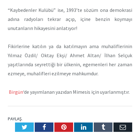
“Kaybedenler Kulübü” ise, 1993’te sözüm ona demokrasi
adına radyoları tekrar açıp, içine benzin koymayı
unutanların hikayesini anlatıyor!
Fikirlerine katılın ya da katılmayın ama muhaliflerinin
Yılmaz Özdil/ Oktay Ekşi/ Ahmet Altan/ İlhan Selçuk
yaşıtlarında seyrettiği bir ülkenin, egemenleri her zaman
ezmeye, muhalifleri ezilmeye mahkumdur.
Birgün
‘de yayımlanan yazıdan Mimesis için uyarlanmıştır.
PAYLAŞ.
Twitter
Facebook
Pinterest
LinkedIn
Tumblr
E-
Posta