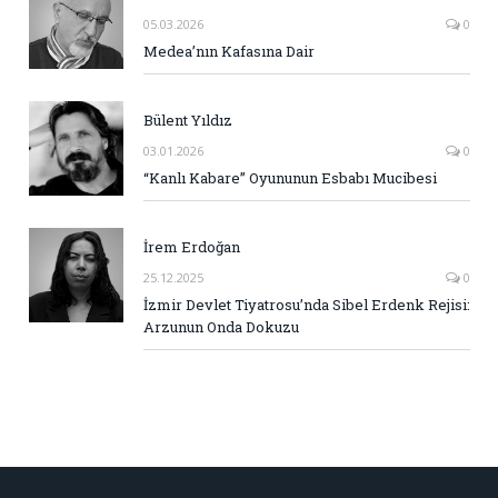
05.03.2026
0
Medea’nın Kafasına Dair
Bülent Yıldız
03.01.2026
0
“Kanlı Kabare” Oyununun Esbabı Mucibesi
İrem Erdoğan
25.12.2025
0
İzmir Devlet Tiyatrosu’nda Sibel Erdenk Rejisi:
Arzunun Onda Dokuzu