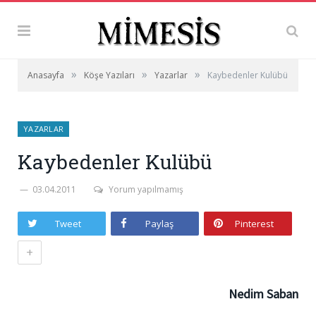
»
»
»
Anasayfa
Köşe Yazıları
Yazarlar
Kaybedenler Kulübü
YAZARLAR
Kaybedenler Kulübü
03.04.2011
Yorum yapılmamış
Tweet
Paylaş
Pinterest
+
Nedim Saban