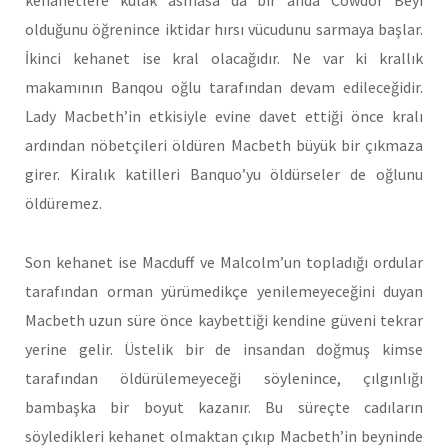
olduğunu öğrenince iktidar hırsı vücudunu sarmaya başlar.
İkinci kehanet ise kral olacağıdır. Ne var ki krallık
makamının Banqou oğlu tarafından devam edileceğidir.
Lady Macbeth’in etkisiyle evine davet ettiği önce kralı
ardından nöbetçileri öldüren Macbeth büyük bir çıkmaza
girer. Kiralık katilleri Banquo’yu öldürseler de oğlunu
öldüremez.
Son kehanet ise Macduff ve Malcolm’un topladığı ordular
tarafından orman yürümedikçe yenilemeyeceğini duyan
Macbeth uzun süre önce kaybettiği kendine güveni tekrar
yerine gelir. Üstelik bir de insandan doğmuş kimse
tarafından öldürülemeyeceği söylenince, çılgınlığı
bambaşka bir boyut kazanır. Bu süreçte cadıların
söyledikleri kehanet olmaktan çıkıp Macbeth’in beyninde