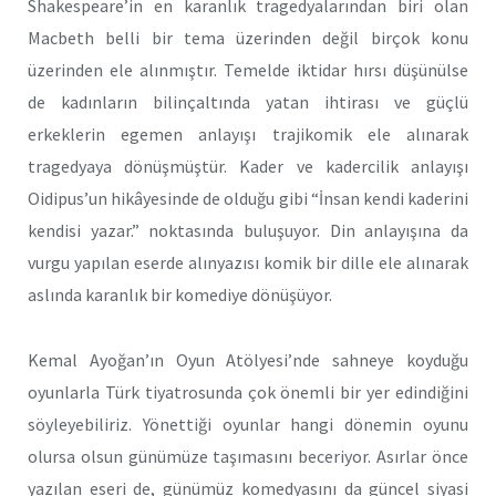
Shakespeare’in en karanlık tragedyalarından biri olan
Macbeth belli bir tema üzerinden değil birçok konu
üzerinden ele alınmıştır. Temelde iktidar hırsı düşünülse
de kadınların bilinçaltında yatan ihtirası ve güçlü
erkeklerin egemen anlayışı trajikomik ele alınarak
tragedyaya dönüşmüştür. Kader ve kadercilik anlayışı
Oidipus’un hikâyesinde de olduğu gibi “İnsan kendi kaderini
kendisi yazar.” noktasında buluşuyor. Din anlayışına da
vurgu yapılan eserde alınyazısı komik bir dille ele alınarak
aslında karanlık bir komediye dönüşüyor.
Kemal Ayoğan’ın Oyun Atölyesi’nde sahneye koyduğu
oyunlarla Türk tiyatrosunda çok önemli bir yer edindiğini
söyleyebiliriz. Yönettiği oyunlar hangi dönemin oyunu
olursa olsun günümüze taşımasını beceriyor. Asırlar önce
yazılan eseri de, günümüz komedyasını da güncel siyasi