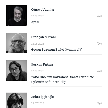
Cüneyt Uzunlar
02.08.2026
0
Aptal
Erdoğan Mitrani
02.08.2026
0
Geçen Sezonun En İyi Oyunları IV
Serkan Fırtına
02.08.2026
0
Yoko Ono’nun Kavramsal Sanat Evreni ve
Eylemin Saf Gerçekliği
Zehra İpşiroğlu
27.07.2026
0