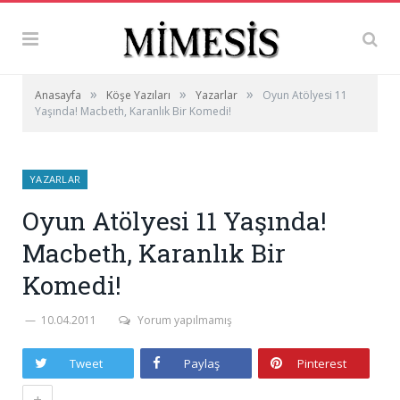
»
»
»
Anasayfa
Köşe Yazıları
Yazarlar
Oyun Atölyesi 11
Yaşında! Macbeth, Karanlık Bir Komedi!
YAZARLAR
Oyun Atölyesi 11 Yaşında!
Macbeth, Karanlık Bir
Komedi!
10.04.2011
Yorum yapılmamış
Tweet
Paylaş
Pinterest
+