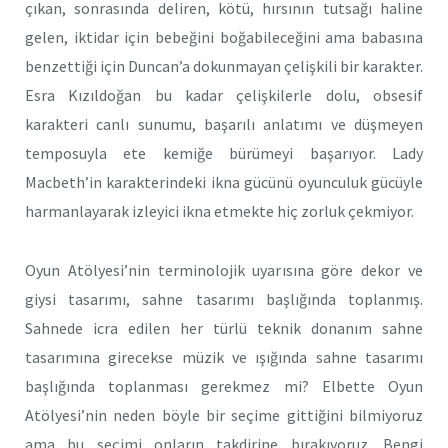
çıkan, sonrasında deliren, kötü, hırsının tutsağı haline
gelen, iktidar için bebeğini boğabileceğini ama babasına
benzettiği için Duncan’a dokunmayan çelişkili bir karakter.
Esra Kızıldoğan bu kadar çelişkilerle dolu, obsesif
karakteri canlı sunumu, başarılı anlatımı ve düşmeyen
temposuyla ete kemiğe bürümeyi başarıyor. Lady
Macbeth’in karakterindeki ikna gücünü oyunculuk gücüyle
harmanlayarak izleyici ikna etmekte hiç zorluk çekmiyor.
Oyun Atölyesi’nin terminolojik uyarısına göre dekor ve
giysi tasarımı, sahne tasarımı başlığında toplanmış.
Sahnede icra edilen her türlü teknik donanım sahne
tasarımına girecekse müzik ve ışığında sahne tasarımı
başlığında toplanması gerekmez mi? Elbette Oyun
Atölyesi’nin neden böyle bir seçime gittiğini bilmiyoruz
ama bu seçimi onların takdirine bırakıyoruz. Bengi