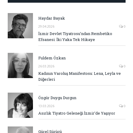
Haydar Bayak
29.04.2026
0
İzmir Devlet Tiyatrosu’ndan Rembetiko
Efsanesi: İki Yaka Tek Hikaye
Fuldem Özkan
26.03.2026
0
Kadının Varoluş Manifestosu: Lena, Leyla ve
Diğerleri
Özgür Duygu Durgun
13.03.2026
0
Asırlık Tiyatro Geleneği İzmir’de Yaşıyor
Gürel Sürücü