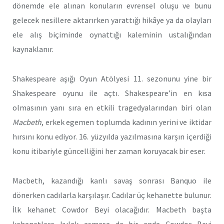
dönemde ele alınan konuların evrensel oluşu ve bunu
gelecek nesillere aktarırken yarattığı hikâye ya da olayları
ele alış biçiminde oynattığı kaleminin ustalığından
kaynaklanır.
Shakespeare aşığı Oyun Atölyesi 11. sezonunu yine bir
Shakespeare oyunu ile açtı. Shakespeare’in en kısa
olmasının yanı sıra en etkili tragedyalarından biri olan
Macbeth
, erkek egemen toplumda kadının yerini ve iktidar
hırsını konu ediyor. 16. yüzyılda yazılmasına karşın içerdiği
konu itibariyle güncelliğini her zaman koruyacak bir eser.
Macbeth, kazandığı kanlı savaş sonrası Banquo ile
dönerken cadılarla karşılaşır. Cadılar üç kehanette bulunur.
İlk kehanet Cowdor Beyi olacağıdır. Macbeth başta
kehanetlere kulak asmasa da bir anda Cowdor Beyi