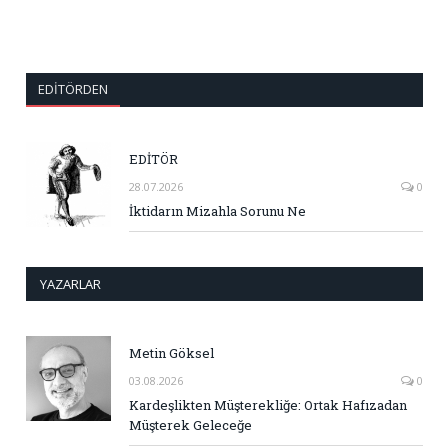
EDITÖRDEN
EDİTÖR
28.07.2026
0
İktidarın Mizahla Sorunu Ne
YAZARLAR
Metin Göksel
03.08.2026
0
Kardeşlikten Müşterekliğe: Ortak Hafızadan
Müşterek Geleceğe