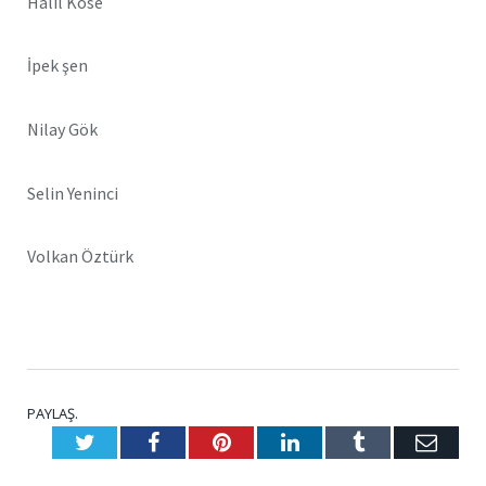
Halil Köse
İpek şen
Nilay Gök
Selin Yeninci
Volkan Öztürk
PAYLAŞ.
Twitter
Facebook
Pinterest
LinkedIn
Tumblr
E-
Posta