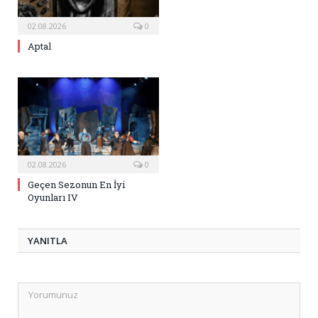
02.08.2026
0
Aptal
02.08.2026
0
Geçen Sezonun En İyi
Oyunları IV
YANITLA