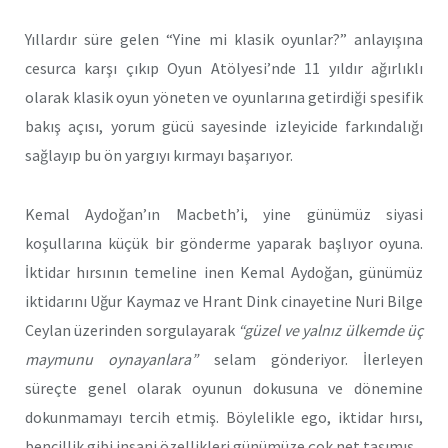
Yıllardır süre gelen “Yine mi klasik oyunlar?” anlayışına
cesurca karşı çıkıp Oyun Atölyesi’nde 11 yıldır ağırlıklı
olarak klasik oyun yöneten ve oyunlarına getirdiği spesifik
bakış açısı, yorum gücü sayesinde izleyicide farkındalığı
sağlayıp bu ön yargıyı kırmayı başarıyor.
Kemal Aydoğan’ın Macbeth’i, yine günümüz siyasi
koşullarına küçük bir gönderme yaparak başlıyor oyuna.
İktidar hırsının temeline inen Kemal Aydoğan, günümüz
iktidarını Uğur Kaymaz ve Hrant Dink cinayetine Nuri Bilge
Ceylan üzerinden sorgulayarak
“güzel ve yalnız ülkemde üç
maymunu oynayanlara”
selam gönderiyor. İlerleyen
süreçte genel olarak oyunun dokusuna ve dönemine
dokunmamayı tercih etmiş. Böylelikle ego, iktidar hırsı,
bencillik gibi insani özellikleri günümüze çok net taşımış.