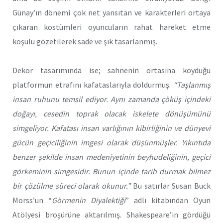
Günay’ın dönemi çok net yansıtan ve karakterleri ortaya
çıkaran kostümleri oyuncuların rahat hareket etme
koşulu gözetilerek sade ve şık tasarlanmış.
Dekor tasarımında ise; sahnenin ortasına koyduğu
platformun etrafını kafataslarıyla doldurmuş.
“Taşlanmış
insan ruhunu temsil ediyor. Aynı zamanda çöküş içindeki
doğayı, cesedin toprak olacak iskelete dönüşümünü
simgeliyor. Kafatası insan varlığının kibirliğinin ve dünyevi
gücün geçiciliğinin imgesi olarak düşünmüşler. Yıkıntıda
benzer şekilde insan medeniyetinin beyhudeliğinin, geçici
görkeminin simgesidir. Bunun içinde tarih durmak bilmez
bir çözülme süreci olarak okunur.”
Bu satırlar Susan Buck
Morss’un “
Görmenin Diyalektiği
” adlı kitabından Oyun
Atölyesi broşürüne aktarılmış. Shakespeare’in gördüğü