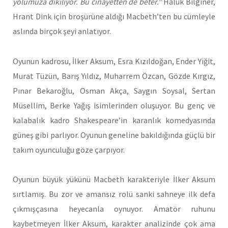
yolumuza dikiliyor. Bu cinayetten de beter.”
Haluk Bilginer,
Hrant Dink için broşürüne aldığı Macbeth’ten bu cümleyle
aslında birçok şeyi anlatıyor.
Oyunun kadrosu, İlker Aksum, Esra Kızıldoğan, Ender Yiğit,
Murat Tüzün, Barış Yıldız, Muharrem Özcan, Gözde Kırgız,
Pınar Bekaroğlu, Osman Akça, Saygın Soysal, Sertan
Müsellim, Berke Yağış isimlerinden oluşuyor. Bu genç ve
kalabalık kadro Shakespeare’in karanlık komedyasında
güneş gibi parlıyor. Oyunun geneline bakıldığında güçlü bir
takım oyunculuğu göze çarpıyor.
Oyunun büyük yükünü Macbeth karakteriyle İlker Aksum
sırtlamış. Bu zor ve amansız rolü sanki sahneye ilk defa
çıkmışçasına heyecanla oynuyor. Amatör ruhunu
kaybetmeyen İlker Aksum, karakter analizinde çok ama