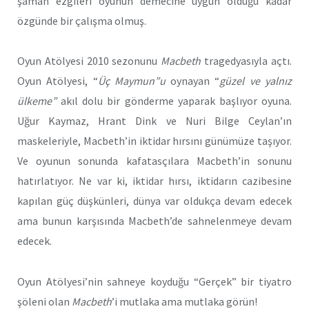
şaman ezgileri oyunun demecine uygun olduğu kadar
özgünde bir çalışma olmuş.
Oyun Atölyesi 2010 sezonunu
Macbeth
tragedyasıyla açtı.
Oyun Atölyesi, “
Üç Maymun”u
oynayan “
güzel ve yalnız
ülkeme”
akıl dolu bir gönderme yaparak başlıyor oyuna.
Uğur Kaymaz, Hrant Dink ve Nuri Bilge Ceylan’ın
maskeleriyle, Macbeth’in iktidar hırsını günümüze taşıyor.
Ve oyunun sonunda kafatasçılara Macbeth’in sonunu
hatırlatıyor. Ne var ki, iktidar hırsı, iktidarın cazibesine
kapılan güç düşkünleri, dünya var oldukça devam edecek
ama bunun karşısında Macbeth’de sahnelenmeye devam
edecek.
Oyun Atölyesi’nin sahneye koyduğu “Gerçek” bir tiyatro
şöleni olan
Macbeth
’i mutlaka ama mutlaka görün!