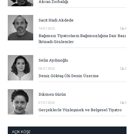
Akran Zorbalığı
Sacit Hadi Akdede
14.07.2026
0
Bağımsız Tiyatroların Bağımsızlığına Dair Bazı
İktisadi Gözlemler
Selin Aydınoğlu
08.07.2026
2
Deniz Göktaş Ölü Deniz Üzerine
Dikmen Gürün
07.07.2026
0
Gerçeklerle Yüzleşmek ve Belgesel Tiyatro
AÇIK KÖŞE