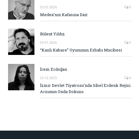
05.03.2026
0
Medea’nın Kafasına Dair
Bülent Yıldız
03.01.2026
0
“Kanlı Kabare” Oyununun Esbabı Mucibesi
İrem Erdoğan
25.12.2025
0
İzmir Devlet Tiyatrosu’nda Sibel Erdenk Rejisi:
Arzunun Onda Dokuzu