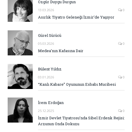
Özgür Duygu Durgun
13.03.2026
0
Asırlık Tiyatro Geleneği İzmir’de Yaşıyor
Gürel Sürücü
05.03.2026
0
Medea’nın Kafasına Dair
Bülent Yıldız
03.01.2026
0
“Kanlı Kabare” Oyununun Esbabı Mucibesi
İrem Erdoğan
25.12.2025
0
İzmir Devlet Tiyatrosu’nda Sibel Erdenk Rejisi:
Arzunun Onda Dokuzu