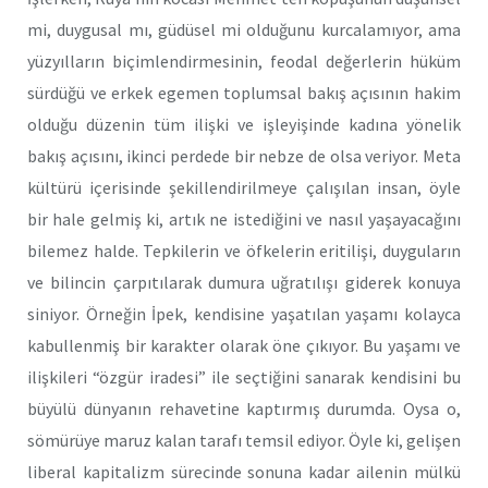
mi, duygusal mı, güdüsel mi olduğunu kurcalamıyor, ama
yüzyılların biçimlendirmesinin, feodal değerlerin hüküm
sürdüğü ve erkek egemen toplumsal bakış açısının hakim
olduğu düzenin tüm ilişki ve işleyişinde kadına yönelik
bakış açısını, ikinci perdede bir nebze de olsa veriyor. Meta
kültürü içerisinde şekillendirilmeye çalışılan insan, öyle
bir hale gelmiş ki, artık ne istediğini ve nasıl yaşayacağını
bilemez halde. Tepkilerin ve öfkelerin eritilişi, duyguların
ve bilincin çarpıtılarak dumura uğratılışı giderek konuya
siniyor. Örneğin İpek, kendisine yaşatılan yaşamı kolayca
kabullenmiş bir karakter olarak öne çıkıyor. Bu yaşamı ve
ilişkileri “özgür iradesi” ile seçtiğini sanarak kendisini bu
büyülü dünyanın rehavetine kaptırmış durumda. Oysa o,
sömürüye maruz kalan tarafı temsil ediyor. Öyle ki, gelişen
liberal kapitalizm sürecinde sonuna kadar ailenin mülkü