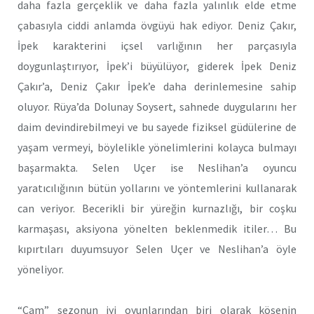
daha fazla gerçeklik ve daha fazla yalınlık elde etme
çabasıyla ciddi anlamda övgüyü hak ediyor. Deniz Çakır,
İpek karakterini içsel varlığının her parçasıyla
doygunlaştırıyor, İpek’i büyülüyor, giderek İpek Deniz
Çakır’a, Deniz Çakır İpek’e daha derinlemesine sahip
oluyor. Rüya’da Dolunay Soysert, sahnede duygularını her
daim devindirebilmeyi ve bu sayede fiziksel güdülerine de
yaşam vermeyi, böylelikle yönelimlerini kolayca bulmayı
başarmakta. Selen Uçer ise Neslihan’a oyuncu
yaratıcılığının bütün yollarını ve yöntemlerini kullanarak
can veriyor. Becerikli bir yüreğin kurnazlığı, bir coşku
karmaşası, aksiyona yönelten beklenmedik itiler… Bu
kıpırtıları duyumsuyor Selen Uçer ve Neslihan’a öyle
yöneliyor.
“Cam” sezonun iyi oyunlarından biri olarak köşenin