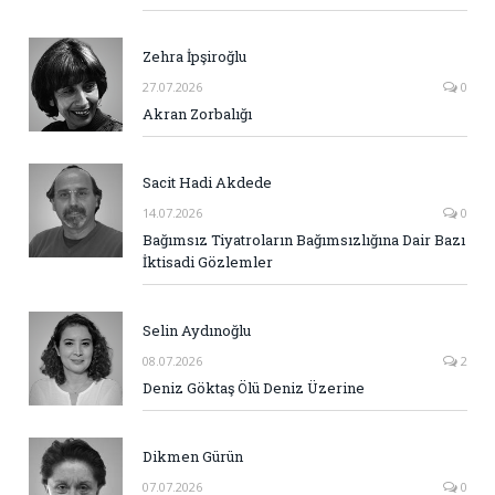
Zehra İpşiroğlu
27.07.2026
0
Akran Zorbalığı
Sacit Hadi Akdede
14.07.2026
0
Bağımsız Tiyatroların Bağımsızlığına Dair Bazı
İktisadi Gözlemler
Selin Aydınoğlu
08.07.2026
2
Deniz Göktaş Ölü Deniz Üzerine
Dikmen Gürün
07.07.2026
0