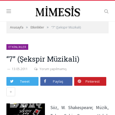
»
»
Anasayfa
Etkinlikler
“7” (Şekspir Müzikali)
ETKINLIKLER
“7” (Şekspir Müzikali)
13.05.2011
Yorum yapılmamış
Tweet
Paylaş
Pinterest
+
Söz, W. Shakespeare; Müzik,