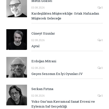
Metin Göksel
03.08.2026
0
Kardeşlikten Müşterekliğe: Ortak Hafızadan
Müşterek Geleceğe
Cüneyt Uzunlar
02.08.2026
0
Aptal
Erdoğan Mitrani
02.08.2026
0
Geçen Sezonun En İyi Oyunları IV
Serkan Fırtına
02.08.2026
0
Yoko Ono’nun Kavramsal Sanat Evreni ve
Eylemin Saf Gerçekliği