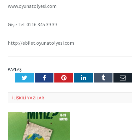
www.oyunatolyesi.com
Gişe Tel: 0216 345 39 39
http://ebilet.oyunatolyesi.com
PAYLAŞ.
Twitter
Facebook
Pinterest
LinkedIn
Tumblr
E-
Posta
ILIŞKILI
YAZILAR