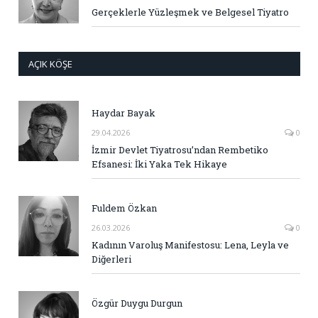
Gerçeklerle Yüzleşmek ve Belgesel Tiyatro
AÇIK KÖŞE
Haydar Bayak
29.04.2026
0
İzmir Devlet Tiyatrosu’ndan Rembetiko
Efsanesi: İki Yaka Tek Hikaye
Fuldem Özkan
26.03.2026
0
Kadının Varoluş Manifestosu: Lena, Leyla ve
Diğerleri
Özgür Duygu Durgun