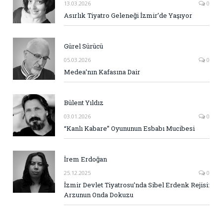
13.03.2026
0
Asırlık Tiyatro Geleneği İzmir’de Yaşıyor
Gürel Sürücü
05.03.2026
0
Medea’nın Kafasına Dair
Bülent Yıldız
03.01.2026
0
“Kanlı Kabare” Oyununun Esbabı Mucibesi
İrem Erdoğan
25.12.2025
0
İzmir Devlet Tiyatrosu’nda Sibel Erdenk Rejisi:
Arzunun Onda Dokuzu