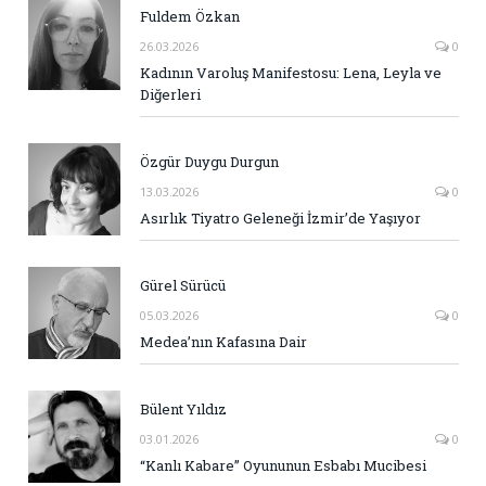
Fuldem Özkan
26.03.2026
0
Kadının Varoluş Manifestosu: Lena, Leyla ve
Diğerleri
Özgür Duygu Durgun
13.03.2026
0
Asırlık Tiyatro Geleneği İzmir’de Yaşıyor
Gürel Sürücü
05.03.2026
0
Medea’nın Kafasına Dair
Bülent Yıldız
03.01.2026
0
“Kanlı Kabare” Oyununun Esbabı Mucibesi