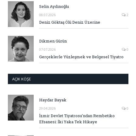
Selin Aydınoğlu
08.07.2026
2
Deniz Göktaş Ölü Deniz Üzerine
Dikmen Gürün
07.07.2026
0
Gerçeklerle Yüzleşmek ve Belgesel Tiyatro
AÇIK KÖŞE
Haydar Bayak
29.04.2026
0
İzmir Devlet Tiyatrosu’ndan Rembetiko
Efsanesi: İki Yaka Tek Hikaye