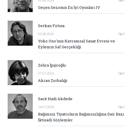
02.08.2026
0
Geçen Sezonun En İyi Oyunları IV
Serkan Fırtına
02.08.2026
0
Yoko Ono’nun Kavramsal Sanat Evreni ve
Eylemin Saf Gerçekliği
Zehra İpşiroğlu
27.07.2026
0
Akran Zorbalığı
Sacit Hadi Akdede
14.07.2026
0
Bağımsız Tiyatroların Bağımsızlığına Dair Bazı
İktisadi Gözlemler