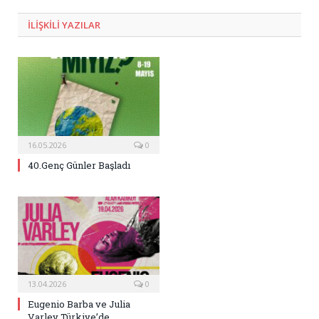
Posta
ILIŞKILI
YAZILAR
16.05.2026
0
40.Genç Günler Başladı
13.04.2026
0
Eugenio Barba ve Julia
Varley Türkiye’de