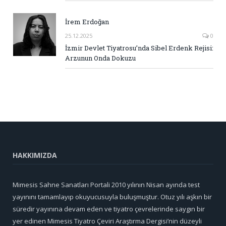
İrem Erdoğan
25.12.2025
0
İzmir Devlet Tiyatrosu’nda Sibel Erdenk Rejisi:
Arzunun Onda Dokuzu
HAKKIMIZDA
Mimesis Sahne Sanatları Portali 2010 yılının Nisan ayında test
yayınını tamamlayıp okuyucusuyla buluşmuştur. Otuz yılı aşkın bir
süredir yayınına devam eden ve tiyatro çevrelerinde saygın bir
yer edinen Mimesis Tiyatro Çeviri Araştırma Dergisi’nin düzeyli