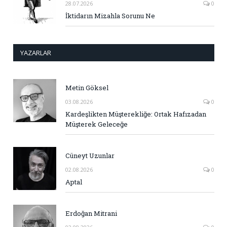
28.07.2026
0
İktidarın Mizahla Sorunu Ne
YAZARLAR
Metin Göksel
03.08.2026
0
Kardeşlikten Müşterekliğe: Ortak Hafızadan
Müşterek Geleceğe
Cüneyt Uzunlar
02.08.2026
0
Aptal
Erdoğan Mitrani