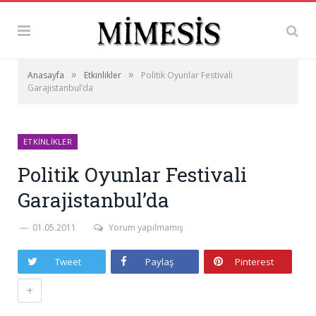
»
»
Anasayfa
Etkinlikler
Politik Oyunlar Festivali
Garajistanbul’da
ETKINLIKLER
Politik Oyunlar Festivali
Garajistanbul’da
01.05.2011
Yorum yapılmamış
Tweet
Paylaş
Pinterest
+