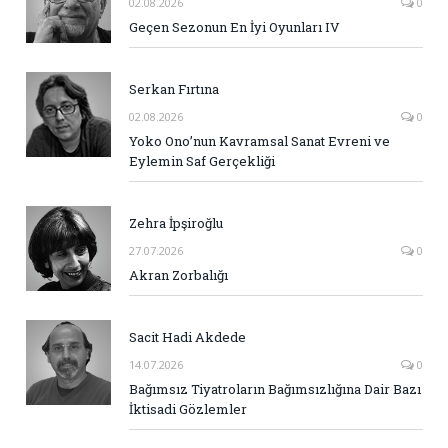
02.08.2026
0
Geçen Sezonun En İyi Oyunları IV
Serkan Fırtına
02.08.2026
0
Yoko Ono’nun Kavramsal Sanat Evreni ve
Eylemin Saf Gerçekliği
Zehra İpşiroğlu
27.07.2026
0
Akran Zorbalığı
Sacit Hadi Akdede
14.07.2026
0
Bağımsız Tiyatroların Bağımsızlığına Dair Bazı
İktisadi Gözlemler