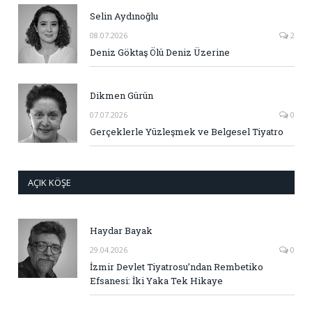
Selin Aydınoğlu
08.07.2026
2
Deniz Göktaş Ölü Deniz Üzerine
Dikmen Gürün
07.07.2026
0
Gerçeklerle Yüzleşmek ve Belgesel Tiyatro
AÇIK KÖŞE
Haydar Bayak
29.04.2026
0
İzmir Devlet Tiyatrosu’ndan Rembetiko
Efsanesi: İki Yaka Tek Hikaye