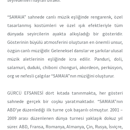
“SAMAIA” sahnede canlı müzik eşliğinde rengarenk, özel
tasarlanmış kostümleri ve özel ışık efektleriyle tüm
dünyada seyircilerin ayakta alkışladığı bir gösteridir.
Gösterinin büyülü atmosferini oluşturan en önemli unsur,
özgün canlı müziğidir. Geleneksel danslar ve şarkılar ulusal
müzik aletlerinin eşliğinde icra edilir. Panduri, doli,
salamuri, duduki, chiboni chonguri, akordeon, perküsyon,
org ve nefesli çalgılar “SAMAIA”nın müziğini oluşturur.
GÜRCÜ EFSANESİ dört kıtada tanınmakta, her gösteri
sahnede gerçek bir coşku yaratmaktadır. “SAMAIA”nın
ABD’ye düzenlediği ilk turne çok başarılı olmuştur. 2001 –
2009 arası düzenlenen dünya turnesi yaklaşık dokuz yıl
sürer. ABD, Fransa, Romanya, Almanya, Çin, Rusya, İsviçre,