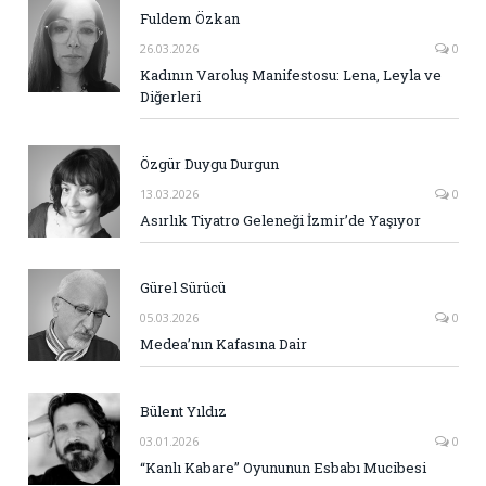
Fuldem Özkan
26.03.2026
0
Kadının Varoluş Manifestosu: Lena, Leyla ve
Diğerleri
Özgür Duygu Durgun
13.03.2026
0
Asırlık Tiyatro Geleneği İzmir’de Yaşıyor
Gürel Sürücü
05.03.2026
0
Medea’nın Kafasına Dair
Bülent Yıldız
03.01.2026
0
“Kanlı Kabare” Oyununun Esbabı Mucibesi