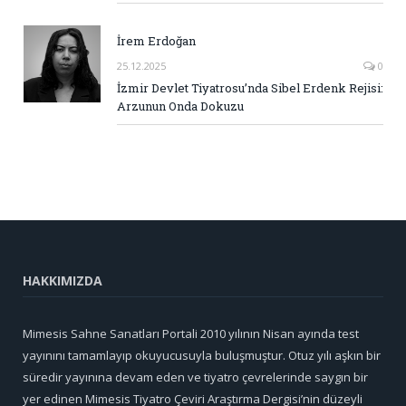
İrem Erdoğan
25.12.2025
0
İzmir Devlet Tiyatrosu’nda Sibel Erdenk Rejisi:
Arzunun Onda Dokuzu
HAKKIMIZDA
Mimesis Sahne Sanatları Portali 2010 yılının Nisan ayında test
yayınını tamamlayıp okuyucusuyla buluşmuştur. Otuz yılı aşkın bir
süredir yayınına devam eden ve tiyatro çevrelerinde saygın bir
yer edinen Mimesis Tiyatro Çeviri Araştırma Dergisi’nin düzeyli