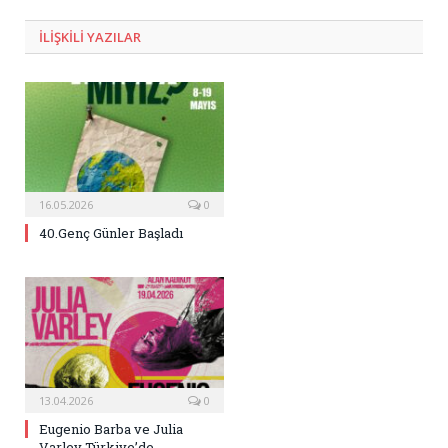
Posta
ILIŞKILI
YAZILAR
16.05.2026
0
40.Genç Günler Başladı
13.04.2026
0
Eugenio Barba ve Julia
Varley Türkiye’de