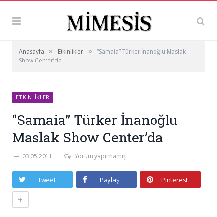
»
»
Anasayfa
Etkinlikler
“Samaia” Türker İnanoğlu Maslak
Show Center’da
ETKINLIKLER
“Samaia” Türker İnanoğlu
Maslak Show Center’da
03.05.2011
Yorum yapılmamış
Tweet
Paylaş
Pinterest
+