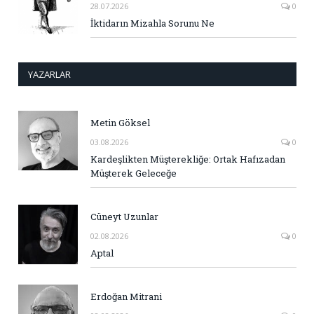
28.07.2026
0
İktidarın Mizahla Sorunu Ne
YAZARLAR
Metin Göksel
03.08.2026
0
Kardeşlikten Müşterekliğe: Ortak Hafızadan
Müşterek Geleceğe
Cüneyt Uzunlar
02.08.2026
0
Aptal
Erdoğan Mitrani