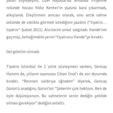
yalan söyleyeyim,
Özel Hayatlar
’da Amanda Priyenne
rolünde hocası Yıldız Kenter’in yüzünü kara çıkarmadı,
alkışlandı. Eleştirmen amcası olarak, onu artık sahne
üstünde de sıklıkla görmek istediğimi yazdım (“tiyatro…
tiyatro”-Şubat 2011). Alıcılarım umut salgıladı. Hande’nin
geçmişi, belleğimdeki yerini “tiyatrocu Hande”ye bıraktı.
Gel gelelim olmadı.
Tiyatro İstanbul ile 1 yıllık sözleşmesi varken, Gencay
Hanımı da, yılların oyuncusu Cihan Ünal’ı da zor durumda
bıraktı. “Resmen saldırıya uğradım” diyerek, Gencay
Gürün’ü aradığını, Gürün’ün: “Şekerim çok haklısın. Ben de
öyle düşünüyorum. Bu sahnelerin senin dediğin şekilde
olması gerekiyor” dediğini anlattı.