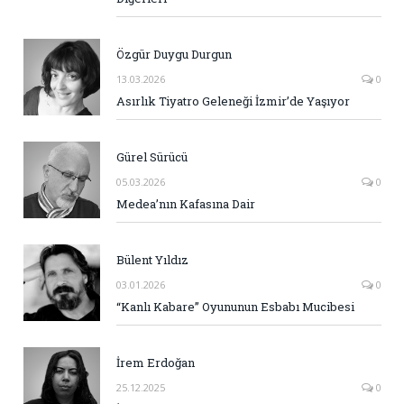
Özgür Duygu Durgun
13.03.2026
0
Asırlık Tiyatro Geleneği İzmir’de Yaşıyor
Gürel Sürücü
05.03.2026
0
Medea’nın Kafasına Dair
Bülent Yıldız
03.01.2026
0
“Kanlı Kabare” Oyununun Esbabı Mucibesi
İrem Erdoğan
25.12.2025
0