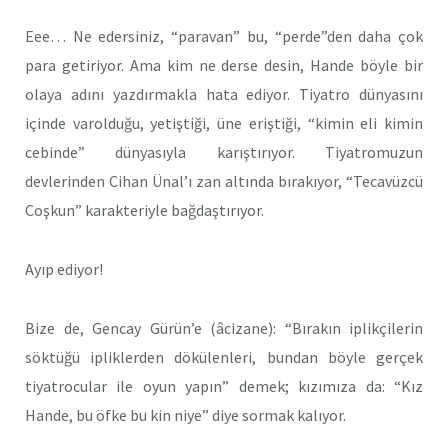
Eee… Ne edersiniz, “paravan” bu, “perde”den daha çok
para getiriyor. Ama kim ne derse desin, Hande böyle bir
olaya adını yazdırmakla hata ediyor. Tiyatro dünyasını
içinde varolduğu, yetiştiği, üne eriştiği, “kimin eli kimin
cebinde” dünyasıyla karıştırıyor. Tiyatromuzun
devlerinden Cihan Ünal’ı zan altında bırakıyor, “Tecavüzcü
Coşkun” karakteriyle bağdaştırıyor.
Ayıp ediyor!
Bize de, Gencay Gürün’e (âcizane): “Bırakın iplikçilerin
söktüğü ipliklerden dökülenleri, bundan böyle gerçek
tiyatrocular ile oyun yapın” demek; kızımıza da: “Kız
Hande, bu öfke bu kin niye” diye sormak kalıyor.