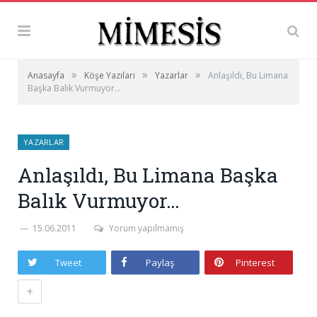
»
»
»
Anasayfa
Köşe Yazıları
Yazarlar
Anlaşıldı, Bu Limana
Başka Balık Vurmuyor…
YAZARLAR
Anlaşıldı, Bu Limana Başka
Balık Vurmuyor…
15.06.2011
Yorum yapılmamış
Tweet
Paylaş
Pinterest
+