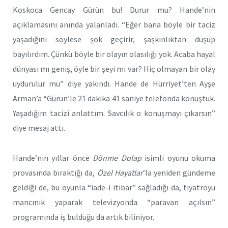
Koskoca Gencay Gürün bu! Durur mu? Hande’nin
açıklamasını anında yalanladı. “Eğer bana böyle bir taciz
yaşadığını söylese şok geçirir, şaşkınlıktan düşüp
bayılırdım. Çünkü böyle bir olayın olasılığı yok. Acaba hayal
dünyası mı geniş, öyle bir şeyi mi var? Hiç olmayan bir olay
uydurulur mu” diye yakındı. Hande de Hürriyet’ten Ayşe
Arman’a “Gürün’le 21 dakika 41 saniye telefonda konuştuk.
Yaşadığım tacizi anlattım. Savcılık o konuşmayı çıkarsın”
diye mesaj attı.
Hande’nin yıllar önce
Dönme Dolap
isimli oyunu okuma
provasında bıraktığı da,
Özel Hayatlar
’la yeniden gündeme
geldiği de, bu oyunla “iade-i itibar” sağladığı da, tiyatroyu
mancınık yaparak televizyonda “paravan açılsın”
programında iş bulduğu da artık biliniyor.