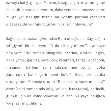
da kaya balığı geliyor. Mercan, karagöz için atıyorum gene
bu balık. Isparoza atıyorum, daha yem dibe inmeden gene
bu geliyor. Kol gibi kefale sallıyorum, parmak kadarları
oltaya saldırıyor. Sinir oluyorum be, sinir oluyorum.”
Sağımda, sonradan şivesinden Rum olduğunu anlayacağım
iyi giyimli biri beliriyor: “O da bir şey mi vre” diye söze
başlıyor.“ “Ne zaman sinagrida, aterina, orofos, lagos,
bakalyaros, garides, karavides, kalamari, fangri, ohtapodi,
melanuri, barbuni avına çıksam hep bu bir boka
yaramayan balık gelir beni bulur.” Gidip bir banka
oturuyorum. Yanımda oturan: “Ben bıktım, bıraktım bu işi”
diyor. Vakti zamanında kılıç, kalkan, kuzu (akya), gelincik,
gümüş, çipura avına çıkarmış ve hep bu kaya balığıyla
karşılaşırmış. Bıkmış.