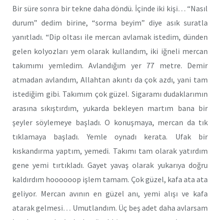
Bir süre sonra bir tekne daha döndü. İçinde iki kişi… “Nasıl
durum” dedim birine, “sorma beyim” diye asık suratla
yanıtladı. “Dip oltası ile mercan avlamak istedim, dünden
gelen kolyozları yem olarak kullandım, iki iğneli mercan
takımımı yemledim. Avlandığım yer 77 metre. Demir
atmadan avlandım, Allahtan akıntı da çok azdı, yani tam
istediğim gibi. Takımım çok güzel. Sigaramı dudaklarımın
arasına sıkıştırdım, yukarda bekleyen martım bana bir
şeyler söylemeye başladı. O konuşmaya, mercan da tık
tıklamaya başladı. Yemle oynadı kerata. Ufak bir
kıskandırma yaptım, yemedi. Takımı tam olarak yatırdım
gene yemi tırtıkladı. Gayet yavaş olarak yukarıya doğru
kaldırdım hoooooop işlem tamam. Çok güzel, kafa ata ata
geliyor. Mercan avının en güzel anı, yemi alışı ve kafa
atarak gelmesi… Umutlandım. Üç beş adet daha avlarsam