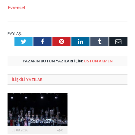
Evrensel
PAYLAŞ.
Twitter
Facebook
Pinterest
LinkedIn
Tumblr
E-
Posta
YAZARIN BÜTÜN YAZILARI IÇIN:
ÜSTÜN AKMEN
ILIŞKILI
YAZILAR
03.08.2026
0