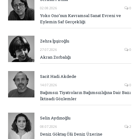
02.08.2026
0
Yoko Ono’nun Kavramsal Sanat Evreni ve
Eylemin Saf Gerçekliği
Zehra İpşiroğlu
27.07.2026
0
Akran Zorbalığı
Sacit Hadi Akdede
14.07.2026
0
Bağımsız Tiyatroların Bağımsızlığına Dair Bazı
İktisadi Gözlemler
Selin Aydınoğlu
08.07.2026
2
Deniz Göktaş Ölü Deniz Üzerine