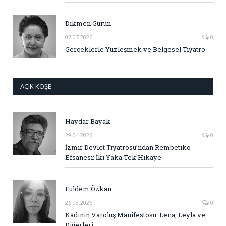
Dikmen Gürün
07.07.2026
0
Gerçeklerle Yüzleşmek ve Belgesel Tiyatro
AÇIK KÖŞE
Haydar Bayak
29.04.2026
0
İzmir Devlet Tiyatrosu’ndan Rembetiko
Efsanesi: İki Yaka Tek Hikaye
Fuldem Özkan
26.03.2026
0
Kadının Varoluş Manifestosu: Lena, Leyla ve
Diğerleri