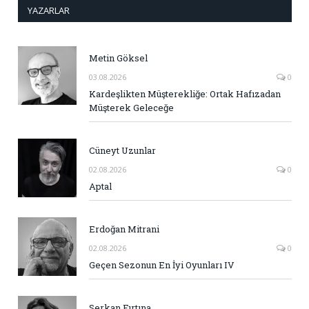
YAZARLAR
Metin Göksel
03.08.2026
0
Kardeşlikten Müşterekliğe: Ortak Hafızadan
Müşterek Geleceğe
Cüneyt Uzunlar
02.08.2026
0
Aptal
Erdoğan Mitrani
02.08.2026
0
Geçen Sezonun En İyi Oyunları IV
Serkan Fırtına