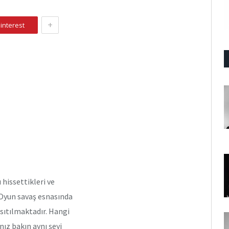
+
interest
 hissettikleri ve
 Oyun savaş esnasında
nsıtılmaktadır. Hangi
ız bakın aynı şeyi