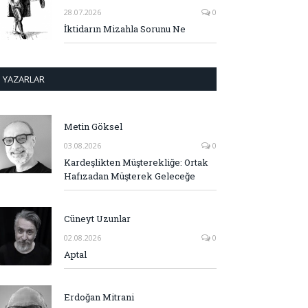
28.07.2026
0
İktidarın Mizahla Sorunu Ne
YAZARLAR
Metin Göksel
03.08.2026
0
Kardeşlikten Müşterekliğe: Ortak
Hafızadan Müşterek Geleceğe
Cüneyt Uzunlar
02.08.2026
0
Aptal
Erdoğan Mitrani