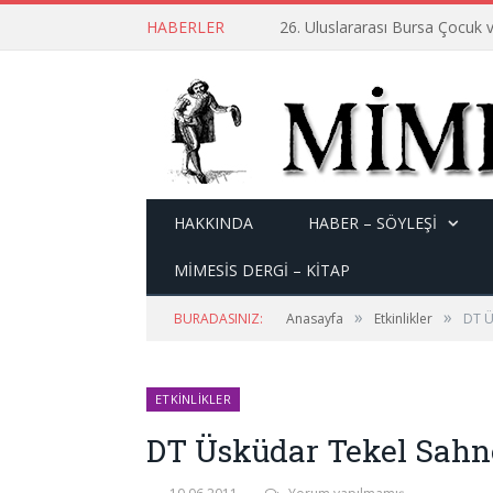
HABERLER
26. Uluslararası Bursa Çocuk v
HAKKINDA
HABER – SÖYLEŞI
MİMESİS DERGİ – KİTAP
»
»
BURADASINIZ:
Anasayfa
Etkinlikler
DT Ü
ETKINLIKLER
DT Üsküdar Tekel Sahne