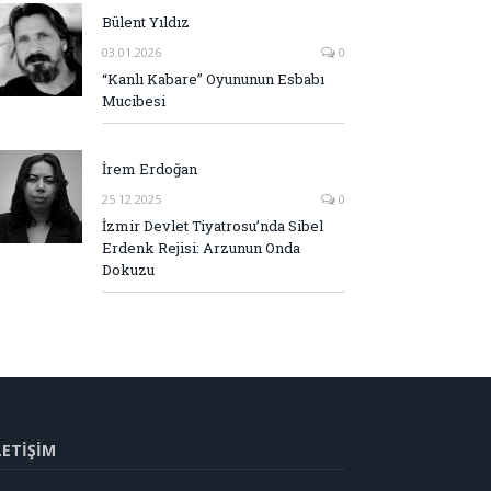
Bülent Yıldız
03.01.2026
0
“Kanlı Kabare” Oyununun Esbabı
Mucibesi
İrem Erdoğan
25.12.2025
0
İzmir Devlet Tiyatrosu’nda Sibel
Erdenk Rejisi: Arzunun Onda
Dokuzu
LETİŞİM