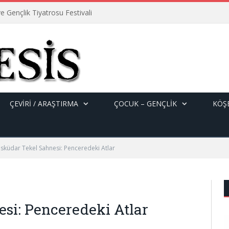
e Gençlik Tiyatrosu Festivali
ÇEVİRİ / ARAŞTIRMA
ÇOCUK – GENÇLIK
KÖŞE
sküdar Tekel Sahnesi: Penceredeki Atlar
si: Penceredeki Atlar