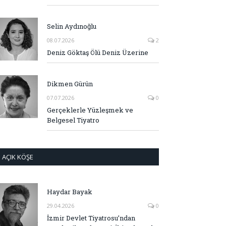
Selin Aydınoğlu
08.07.2026
2
Deniz Göktaş Ölü Deniz Üzerine
Dikmen Gürün
07.07.2026
0
Gerçeklerle Yüzleşmek ve
Belgesel Tiyatro
AÇIK KÖŞE
Haydar Bayak
29.04.2026
0
İzmir Devlet Tiyatrosu’ndan