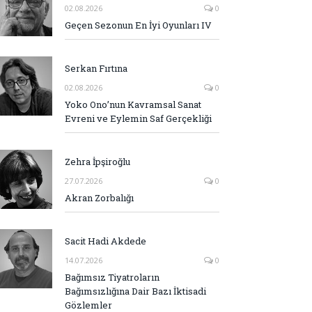
02.08.2026
0
Geçen Sezonun En İyi Oyunları IV
Serkan Fırtına
02.08.2026
0
Yoko Ono’nun Kavramsal Sanat
Evreni ve Eylemin Saf Gerçekliği
Zehra İpşiroğlu
27.07.2026
0
Akran Zorbalığı
Sacit Hadi Akdede
14.07.2026
0
Bağımsız Tiyatroların
Bağımsızlığına Dair Bazı İktisadi
Gözlemler