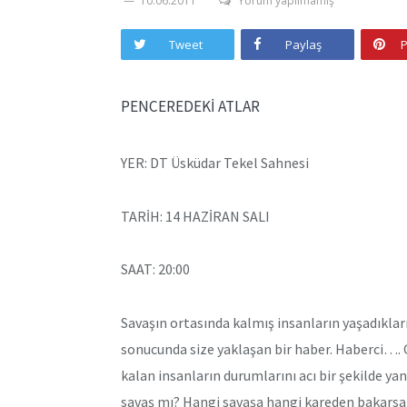
10.06.2011
Yorum yapılmamış
Tweet
Paylaş
P
PENCEREDEKİ ATLAR
YER: DT Üsküdar Tekel Sahnesi
TARİH: 14 HAZİRAN SALI
SAAT: 20:00
Savaşın ortasında kalmış insanların yaşadıkları
sonucunda size yaklaşan bir haber. Haberci….
kalan insanların durumlarını acı bir şekilde ya
savaş mı? Hangi savaşa hangi kareden bakarsan