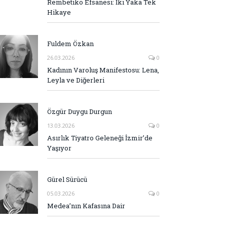
Rembetiko Efsanesi: İki Yaka Tek
Hikaye
Fuldem Özkan
26.03.2026
0
Kadının Varoluş Manifestosu: Lena,
Leyla ve Diğerleri
Özgür Duygu Durgun
13.03.2026
0
Asırlık Tiyatro Geleneği İzmir’de
Yaşıyor
Gürel Sürücü
05.03.2026
0
Medea’nın Kafasına Dair