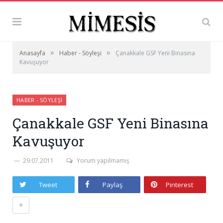
»
»
Anasayfa
Haber - Söyleşi
Çanakkale GSF Yeni Binasına
Kavuşuyor
HABER - SÖYLEŞI
Çanakkale GSF Yeni Binasına
Kavuşuyor
29.07.2011
Yorum yapılmamış
Tweet
Paylaş
Pinterest
+