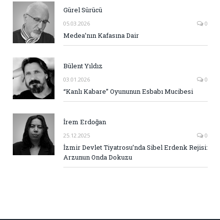
Gürel Sürücü
05.03.2026
0
Medea’nın Kafasına Dair
Bülent Yıldız
03.01.2026
0
“Kanlı Kabare” Oyununun Esbabı Mucibesi
İrem Erdoğan
25.12.2025
0
İzmir Devlet Tiyatrosu’nda Sibel Erdenk Rejisi:
Arzunun Onda Dokuzu