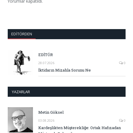
Yorumlar kapatıldı.
EDITÖRDEN
EDİTÖR
28.07.2026
0
İktidarın Mizahla Sorunu Ne
YAZARLAR
Metin Göksel
03.08.2026
0
Kardeşlikten Müşterekliğe: Ortak Hafızadan