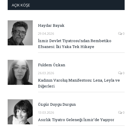
AÇIK KÖŞE
Haydar Bayak
29.04.2026
0
İzmir Devlet Tiyatrosu’ndan Rembetiko
Efsanesi: İki Yaka Tek Hikaye
Fuldem Özkan
26.03.2026
0
Kadının Varoluş Manifestosu: Lena, Leyla ve
Diğerleri
Özgür Duygu Durgun
13.03.2026
0
Asırlık Tiyatro Geleneği İzmir’de Yaşıyor