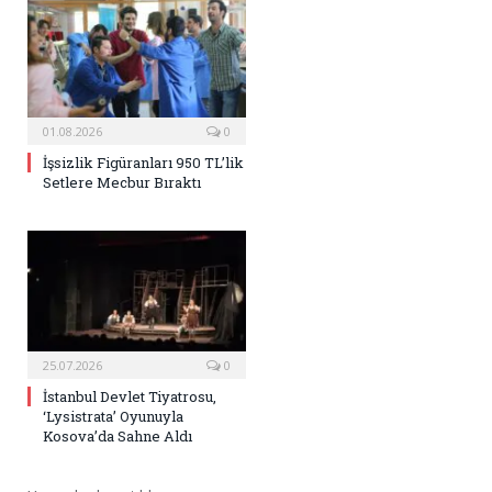
01.08.2026
0
İşsizlik Figüranları 950 TL’lik
Setlere Mecbur Bıraktı
25.07.2026
0
İstanbul Devlet Tiyatrosu,
‘Lysistrata’ Oyunuyla
Kosova’da Sahne Aldı