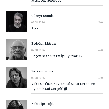
Müşterek Geleceğe
Cüneyt Uzunlar
02.08.2026
0
Aptal
Erdoğan Mitrani
02.08.2026
0
Geçen Sezonun En İyi Oyunları IV
Serkan Fırtına
02.08.2026
0
Yoko Ono’nun Kavramsal Sanat Evreni ve
Eylemin Saf Gerçekliği
Zehra İpşiroğlu