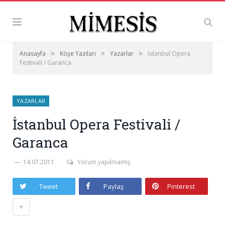
»
»
»
Anasayfa
Köşe Yazıları
Yazarlar
İstanbul Opera
Festivali / Garanca
YAZARLAR
İstanbul Opera Festivali /
Garanca
14.07.2011
Yorum yapılmamış
Tweet
Paylaş
Pinterest
+