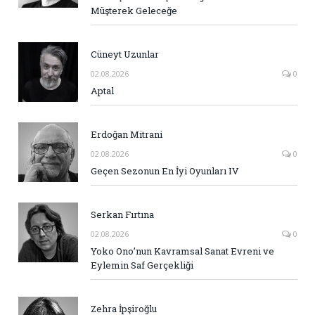
Müşterek Geleceğe
Cüneyt Uzunlar
02.08.2026
0
Aptal
Erdoğan Mitrani
02.08.2026
0
Geçen Sezonun En İyi Oyunları IV
Serkan Fırtına
02.08.2026
0
Yoko Ono’nun Kavramsal Sanat Evreni ve
Eylemin Saf Gerçekliği
Zehra İpşiroğlu