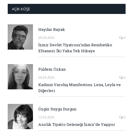
AÇIK KÖŞE
Haydar Bayak
29.04.2026
0
İzmir Devlet Tiyatrosu’ndan Rembetiko
Efsanesi: İki Yaka Tek Hikaye
Fuldem Özkan
26.03.2026
0
Kadının Varoluş Manifestosu: Lena, Leyla ve
Diğerleri
Özgür Duygu Durgun
13.03.2026
0
Asırlık Tiyatro Geleneği İzmir’de Yaşıyor