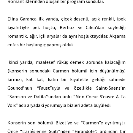
Romantiklerinden oluşan bir program sundular.
Elina Garanca ilk yarıda, çiçek desenli, açık renkli, ipek
kıyafetiyle pek hoştu; Berlioz ve Cilea’dan söylediği
romantik, ağır, içli aryalar da aynı hoşluktaydılar. Akşama
enfes bir başlangıç yapmış olduk.
İkinci yarıda, maalesef rüküş demek zorunda kalacağım
(konserin sonundaki Carmen bölümü için düşünülmüş)
kırmızı, kat kat, kalın bir kıyafetle geldiği sahnede
Gounod’nun “Faust”uyla ve özellikle Saint-Saens’ın
“Samson ve Dalila”sından ünlü “Mon Coeur S’ouvre A Ta
Voix” adlı aryadaki yorumuyla bizleri adeta büyüledi.
Konserin son bölümü Bizet’ye ve “Carmen”e ayrılmıştı.
Önce “L’arlésienne Süiti”nden “Farandole”, ardından bir