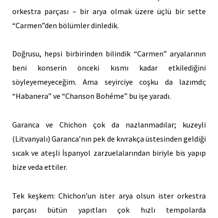
orkestra parçası – bir arya olmak üzere üçlü bir sette
“Carmen”den bölümler dinledik.
Doğrusu, hepsi birbirinden bilindik “Carmen” aryalarının
beni konserin önceki kısmı kadar etkilediğini
söyleyemeyeceğim. Ama seyirciye coşku da lazımdı;
“Habanera” ve “Chanson Bohéme” bu işe yaradı.
Garanca ve Chichon çok da nazlanmadılar; kuzeyli
(Litvanyalı) Garanca’nın pek de kıvrakça üstesinden geldiği
sıcak ve ateşli İspanyol zarzuelalarından biriyle bis yapıp
bize veda ettiler.
Tek keşkem: Chichon’un ister arya olsun ister orkestra
parçası bütün yapıtları çok hızlı tempolarda