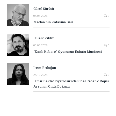
Gürel Sürücü
05.03.2026
0
Medea’nın Kafasına Dair
Bülent Yıldız
03.01.2026
0
“Kanlı Kabare” Oyununun Esbabı Mucibesi
İrem Erdoğan
25.12.2025
0
İzmir Devlet Tiyatrosu’nda Sibel Erdenk Rejisi:
Arzunun Onda Dokuzu