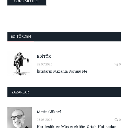
EDITÖRDEN
EDİTÖR
28.07.2026
0
İktidarın Mizahla Sorunu Ne
YAZARLAR
Metin Göksel
03.08.2026
0
Kardeşlikten Müşterekliğe: Ortak Hafızadan