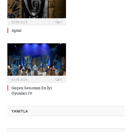
02.08.2026
0
Aptal
02.08.2026
0
Geçen Sezonun En İyi
Oyunları IV
YANITLA