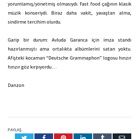
yorumlamış/yönetmiş olmasıydı. Fast food çağının klasik
müzik konseriydi. Biraz daha vakit, yavaştan alma,
sindirme tercihim olurdu.
Garip bir durum: Avluda Garanca için imza standı
hazırlanmıştı ama ortalıkta albümlerini satan yoktu.
Afişteki kocaman “Deutsche Grammaphon” logosu hınzır
hınzır göz kırpıyordu…
Danzon
PAYLAŞ.
Twitter
Facebook
Pinterest
LinkedIn
Tumblr
E-