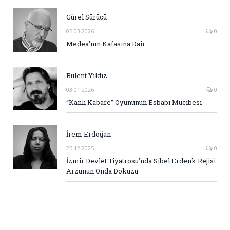
Gürel Sürücü
05.03.2026
0
Medea’nın Kafasına Dair
Bülent Yıldız
03.01.2026
0
“Kanlı Kabare” Oyununun Esbabı Mucibesi
İrem Erdoğan
25.12.2025
0
İzmir Devlet Tiyatrosu’nda Sibel Erdenk Rejisi:
Arzunun Onda Dokuzu