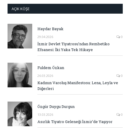
AÇIK KÖŞE
Haydar Bayak
29.04.2026
0
İzmir Devlet Tiyatrosu’ndan Rembetiko
Efsanesi: İki Yaka Tek Hikaye
Fuldem Özkan
26.03.2026
0
Kadının Varoluş Manifestosu: Lena, Leyla ve
Diğerleri
Özgür Duygu Durgun
13.03.2026
0
Asırlık Tiyatro Geleneği İzmir’de Yaşıyor