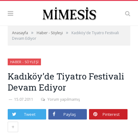
»
»
Anasayfa
Haber - Söyleşi
Kadıköy'de Tiyatro Festivali
Devam Ediyor
HABER - SÖYLEŞI
Kadıköy'de Tiyatro Festivali
Devam Ediyor
15.07.2011
Yorum yapılmamış
Tweet
Paylaş
Pinterest
+