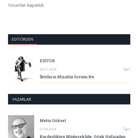
Yorumlar kapatıldı.
EDITÖRDEN
EDİTÖR
28.07.2026
0
İktidarın Mizahla Sorunu Ne
YAZARLAR
Metin Göksel
03.08.2026
0
Kardeşlikten Müşterekliğe: Ortak Hafızadan