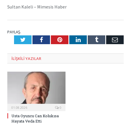
Sultan Kaleli – Mimesis Haber
PAYLAŞ.
Twitter
Facebook
Pinterest
LinkedIn
Tumblr
E-
Posta
ILIŞKILI
YAZILAR
01.08.2026
0
Usta Oyuncu Can Kolukısa
Hayata Veda Etti