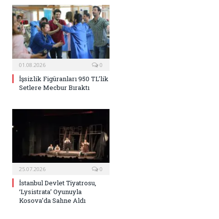
01.08.2026
0
İşsizlik Figüranları 950 TL’lik
Setlere Mecbur Bıraktı
25.07.2026
0
İstanbul Devlet Tiyatrosu,
‘Lysistrata’ Oyunuyla
Kosova’da Sahne Aldı