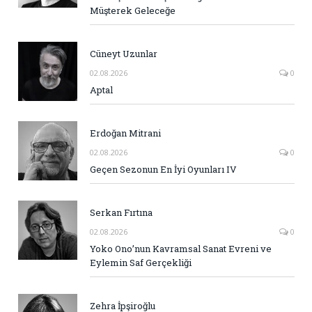
Müşterek Geleceğe
Cüneyt Uzunlar
02.08.2026
0
Aptal
Erdoğan Mitrani
02.08.2026
0
Geçen Sezonun En İyi Oyunları IV
Serkan Fırtına
02.08.2026
0
Yoko Ono’nun Kavramsal Sanat Evreni ve
Eylemin Saf Gerçekliği
Zehra İpşiroğlu