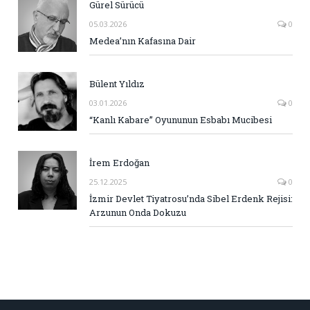
Gürel Sürücü
05.03.2026
0
Medea’nın Kafasına Dair
Bülent Yıldız
03.01.2026
0
“Kanlı Kabare” Oyununun Esbabı Mucibesi
İrem Erdoğan
25.12.2025
0
İzmir Devlet Tiyatrosu’nda Sibel Erdenk Rejisi:
Arzunun Onda Dokuzu