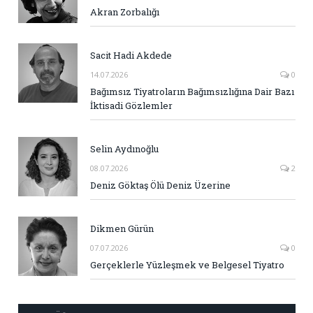
Akran Zorbalığı
Sacit Hadi Akdede
14.07.2026
0
Bağımsız Tiyatroların Bağımsızlığına Dair Bazı
İktisadi Gözlemler
Selin Aydınoğlu
08.07.2026
2
Deniz Göktaş Ölü Deniz Üzerine
Dikmen Gürün
07.07.2026
0
Gerçeklerle Yüzleşmek ve Belgesel Tiyatro