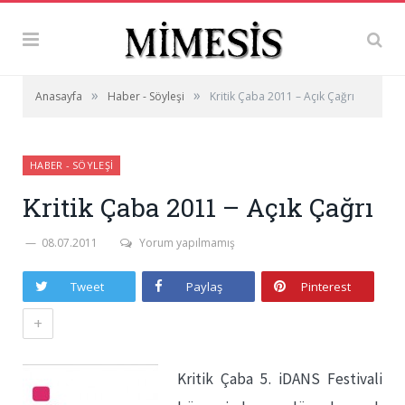
»
»
Anasayfa
Haber - Söyleşi
Kritik Çaba 2011 – Açık Çağrı
HABER - SÖYLEŞI
Kritik Çaba 2011 – Açık Çağrı
08.07.2011
Yorum yapılmamış
Tweet
Paylaş
Pinterest
+
Kritik Çaba 5. iDANS Festivali