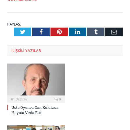
PAYLAŞ.
Twitter
Facebook
Pinterest
LinkedIn
Tumblr
E-
Posta
ILIŞKILI
YAZILAR
01.08.2026
0
Usta Oyuncu Can Kolukısa
Hayata Veda Etti