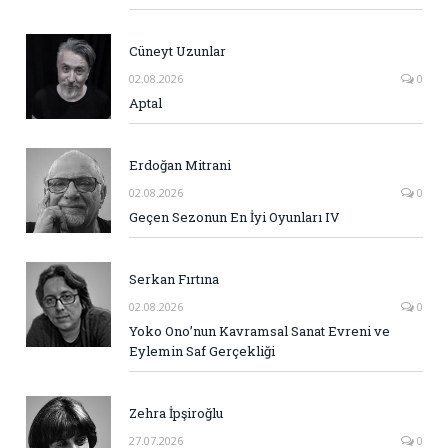
Cüneyt Uzunlar
02.08.2026
0
Aptal
Erdoğan Mitrani
02.08.2026
0
Geçen Sezonun En İyi Oyunları IV
Serkan Fırtına
02.08.2026
0
Yoko Ono’nun Kavramsal Sanat Evreni ve
Eylemin Saf Gerçekliği
Zehra İpşiroğlu
27.07.2026
0