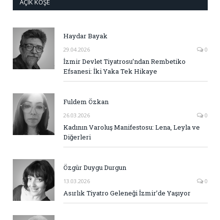
AÇIK KÖŞE
Haydar Bayak
29.04.2026
0
İzmir Devlet Tiyatrosu’ndan Rembetiko
Efsanesi: İki Yaka Tek Hikaye
Fuldem Özkan
26.03.2026
0
Kadının Varoluş Manifestosu: Lena, Leyla ve
Diğerleri
Özgür Duygu Durgun
13.03.2026
0
Asırlık Tiyatro Geleneği İzmir’de Yaşıyor