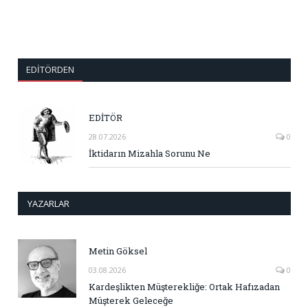
EDITÖRDEN
EDİTÖR
28.07.2026
0
İktidarın Mizahla Sorunu Ne
YAZARLAR
Metin Göksel
03.08.2026
0
Kardeşlikten Müşterekliğe: Ortak Hafızadan
Müşterek Geleceğe