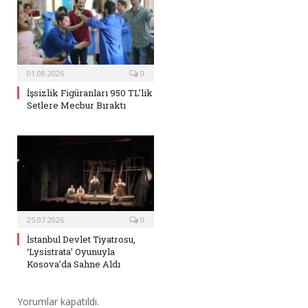
01.08.2026
0
İşsizlik Figüranları 950 TL’lik
Setlere Mecbur Bıraktı
25.07.2026
0
İstanbul Devlet Tiyatrosu,
‘Lysistrata’ Oyunuyla
Kosova’da Sahne Aldı
Yorumlar kapatıldı.