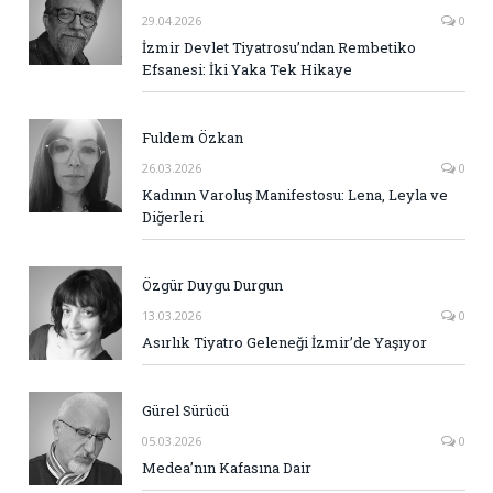
29.04.2026
0
İzmir Devlet Tiyatrosu’ndan Rembetiko
Efsanesi: İki Yaka Tek Hikaye
Fuldem Özkan
26.03.2026
0
Kadının Varoluş Manifestosu: Lena, Leyla ve
Diğerleri
Özgür Duygu Durgun
13.03.2026
0
Asırlık Tiyatro Geleneği İzmir’de Yaşıyor
Gürel Sürücü
05.03.2026
0
Medea’nın Kafasına Dair