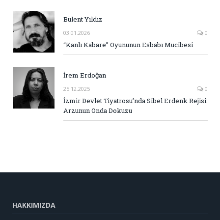
Bülent Yıldız
03.01.2026
0
“Kanlı Kabare” Oyununun Esbabı Mucibesi
İrem Erdoğan
25.12.2025
0
İzmir Devlet Tiyatrosu’nda Sibel Erdenk Rejisi:
Arzunun Onda Dokuzu
HAKKIMIZDA