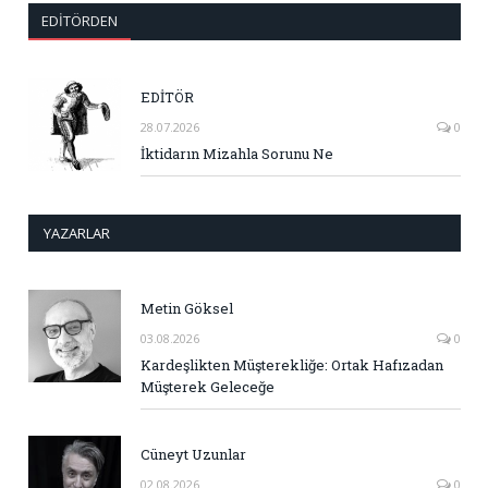
EDITÖRDEN
EDİTÖR
28.07.2026
0
İktidarın Mizahla Sorunu Ne
YAZARLAR
Metin Göksel
03.08.2026
0
Kardeşlikten Müşterekliğe: Ortak Hafızadan
Müşterek Geleceğe
Cüneyt Uzunlar
02.08.2026
0