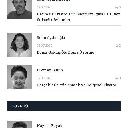
14.07.2026
0
Bağımsız Tiyatroların Bağımsızlığına Dair Bazı
İktisadi Gözlemler
Selin Aydınoğlu
08.07.2026
2
Deniz Göktaş Ölü Deniz Üzerine
Dikmen Gürün
07.07.2026
0
Gerçeklerle Yüzleşmek ve Belgesel Tiyatro
AÇIK KÖŞE
Haydar Bayak