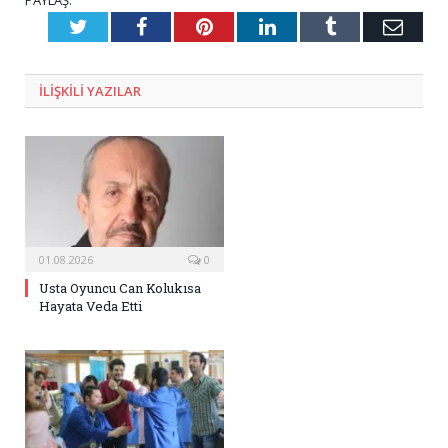
PAYLAŞ.
Twitter
Facebook
Pinterest
LinkedIn
Tumblr
E-
Posta
ILIŞKILI
YAZILAR
01.08.2026
0
Usta Oyuncu Can Kolukısa
Hayata Veda Etti