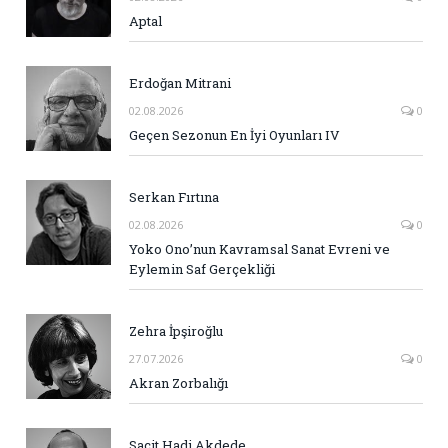
Aptal
Erdoğan Mitrani
02.08.2026
0
Geçen Sezonun En İyi Oyunları IV
Serkan Fırtına
02.08.2026
0
Yoko Ono’nun Kavramsal Sanat Evreni ve
Eylemin Saf Gerçekliği
Zehra İpşiroğlu
27.07.2026
0
Akran Zorbalığı
Sacit Hadi Akdede