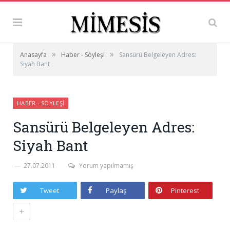
»
»
Anasayfa
Haber - Söyleşi
Sansürü Belgeleyen Adres:
Siyah Bant
HABER - SÖYLEŞI
Sansürü Belgeleyen Adres:
Siyah Bant
27.07.2011
Yorum yapılmamış
Tweet
Paylaş
Pinterest
+