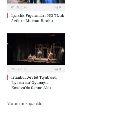
01.08.2026
0
İşsizlik Figüranları 950 TL’lik
Setlere Mecbur Bıraktı
25.07.2026
0
İstanbul Devlet Tiyatrosu,
‘Lysistrata’ Oyunuyla
Kosova’da Sahne Aldı
Yorumlar kapatıldı.