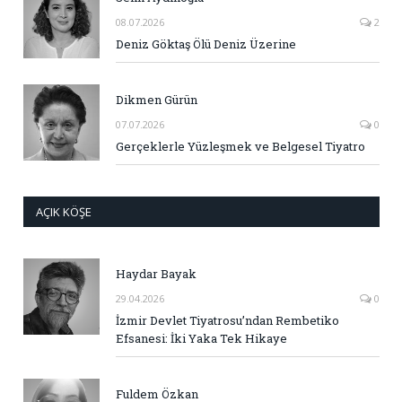
08.07.2026
2
Deniz Göktaş Ölü Deniz Üzerine
Dikmen Gürün
07.07.2026
0
Gerçeklerle Yüzleşmek ve Belgesel Tiyatro
AÇIK KÖŞE
Haydar Bayak
29.04.2026
0
İzmir Devlet Tiyatrosu’ndan Rembetiko
Efsanesi: İki Yaka Tek Hikaye
Fuldem Özkan