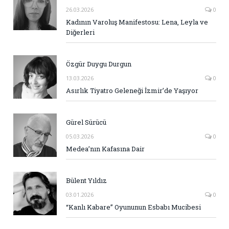
26.03.2026
0
Kadının Varoluş Manifestosu: Lena, Leyla ve
Diğerleri
Özgür Duygu Durgun
13.03.2026
0
Asırlık Tiyatro Geleneği İzmir’de Yaşıyor
Gürel Sürücü
05.03.2026
0
Medea’nın Kafasına Dair
Bülent Yıldız
03.01.2026
0
“Kanlı Kabare” Oyununun Esbabı Mucibesi