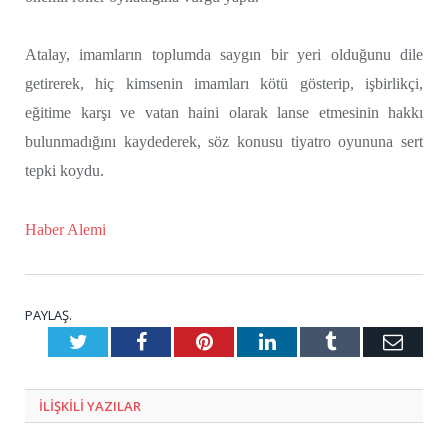
Atalay, imamların toplumda saygın bir yeri olduğunu dile
getirerek, hiç kimsenin imamları kötü gösterip, işbirlikçi,
eğitime karşı ve vatan haini olarak lanse etmesinin hakkı
bulunmadığını kaydederek, söz konusu tiyatro oyununa sert
tepki koydu.
Haber Alemi
PAYLAŞ.
Twitter
Facebook
Pinterest
LinkedIn
Tumblr
E-
Posta
ILIŞKILI
YAZILAR