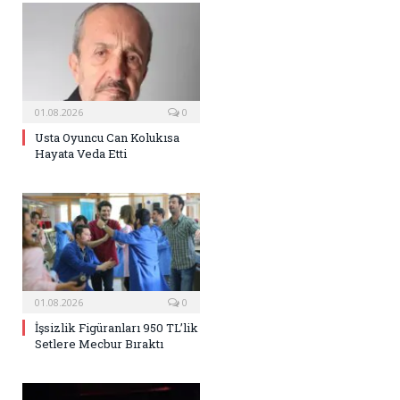
01.08.2026
0
Usta Oyuncu Can Kolukısa
Hayata Veda Etti
01.08.2026
0
İşsizlik Figüranları 950 TL’lik
Setlere Mecbur Bıraktı