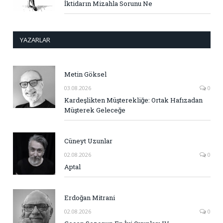
İktidarın Mizahla Sorunu Ne
YAZARLAR
Metin Göksel
03.08.2026
0
Kardeşlikten Müşterekliğe: Ortak Hafızadan
Müşterek Geleceğe
Cüneyt Uzunlar
02.08.2026
0
Aptal
Erdoğan Mitrani
02.08.2026
0