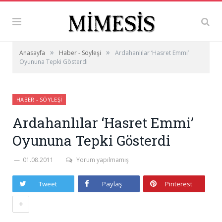
»
»
Anasayfa
Haber - Söyleşi
Ardahanlılar ‘Hasret Emmi’
Oyununa Tepki Gösterdi
HABER - SÖYLEŞI
Ardahanlılar ‘Hasret Emmi’
Oyununa Tepki Gösterdi
01.08.2011
Yorum yapılmamış
Tweet
Paylaş
Pinterest
+