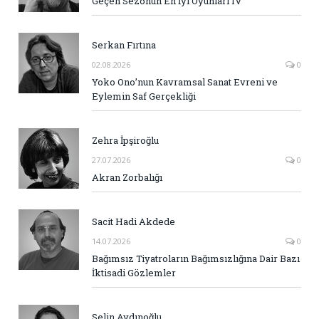
Geçen Sezonun En İyi Oyunları IV
Serkan Fırtına
02.08.2026
0
Yoko Ono’nun Kavramsal Sanat Evreni ve
Eylemin Saf Gerçekliği
Zehra İpşiroğlu
27.07.2026
0
Akran Zorbalığı
Sacit Hadi Akdede
14.07.2026
0
Bağımsız Tiyatroların Bağımsızlığına Dair Bazı
İktisadi Gözlemler
Selin Aydınoğlu