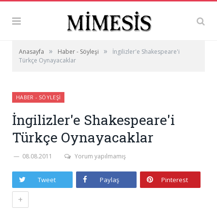
»
»
Anasayfa
Haber - Söyleşi
İngilizler'e Shakespeare'i
Türkçe Oynayacaklar
HABER - SÖYLEŞI
İngilizler'e Shakespeare'i
Türkçe Oynayacaklar
08.08.2011
Yorum yapılmamış
Tweet
Paylaş
Pinterest
+