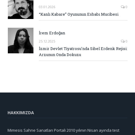
03.01.2026
0
“Kanlı Kabare” Oyununun Esbabı Mucibesi
İrem Erdoğan
25.12.2025
0
İzmir Devlet Tiyatrosu’nda Sibel Erdenk Rejisi:
Arzunun Onda Dokuzu
HAKKIMIZDA
Mimesis Sahne Sanatları Portali 2010 yılının Nisan ayında test