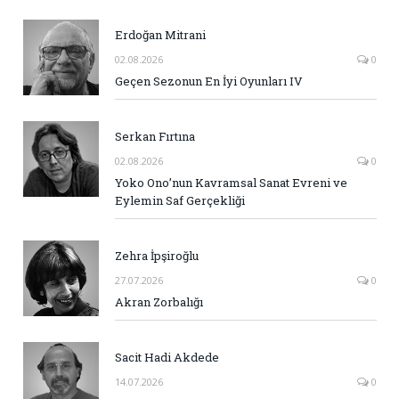
Erdoğan Mitrani
02.08.2026
0
Geçen Sezonun En İyi Oyunları IV
Serkan Fırtına
02.08.2026
0
Yoko Ono’nun Kavramsal Sanat Evreni ve
Eylemin Saf Gerçekliği
Zehra İpşiroğlu
27.07.2026
0
Akran Zorbalığı
Sacit Hadi Akdede
14.07.2026
0