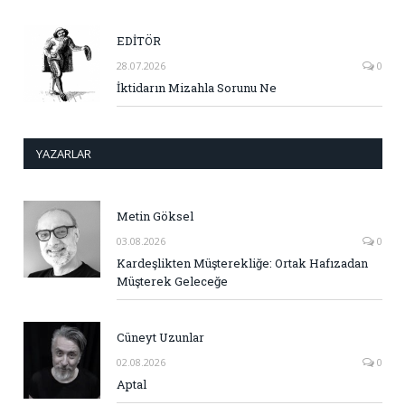
EDİTÖR
28.07.2026
0
İktidarın Mizahla Sorunu Ne
YAZARLAR
Metin Göksel
03.08.2026
0
Kardeşlikten Müşterekliğe: Ortak Hafızadan
Müşterek Geleceğe
Cüneyt Uzunlar
02.08.2026
0
Aptal