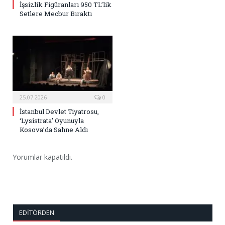
İşsizlik Figüranları 950 TL’lik
Setlere Mecbur Bıraktı
25.07.2026
0
İstanbul Devlet Tiyatrosu,
‘Lysistrata’ Oyunuyla
Kosova’da Sahne Aldı
Yorumlar kapatıldı.
EDITÖRDEN