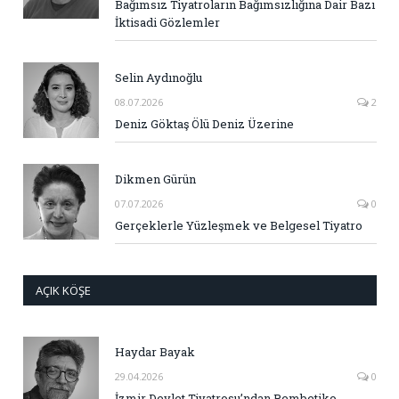
Bağımsız Tiyatroların Bağımsızlığına Dair Bazı
İktisadi Gözlemler
Selin Aydınoğlu
08.07.2026
2
Deniz Göktaş Ölü Deniz Üzerine
Dikmen Gürün
07.07.2026
0
Gerçeklerle Yüzleşmek ve Belgesel Tiyatro
AÇIK KÖŞE
Haydar Bayak
29.04.2026
0
İzmir Devlet Tiyatrosu’ndan Rembetiko