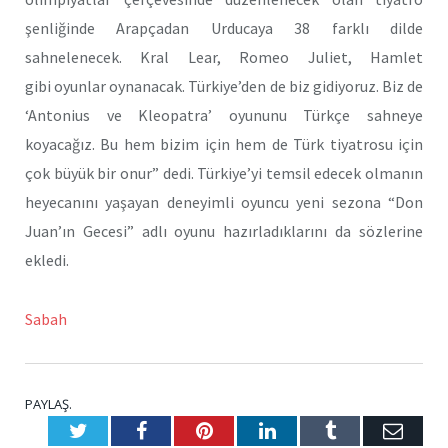
şenliğinde Arapçadan Urducaya 38 farklı dilde
sahnelenecek. Kral Lear, Romeo Juliet, Hamlet
gibi oyunlar oynanacak. Türkiye’den de biz gidiyoruz. Biz de
‘Antonius ve Kleopatra’ oyununu Türkçe sahneye
koyacağız. Bu hem bizim için hem de Türk tiyatrosu için
çok büyük bir onur” dedi. Türkiye’yi temsil edecek olmanın
heyecanını yaşayan deneyimli oyuncu yeni sezona “Don
Juan’ın Gecesi” adlı oyunu hazırladıklarını da sözlerine
ekledi.
Sabah
PAYLAŞ.
Twitter
Facebook
Pinterest
LinkedIn
Tumblr
E-