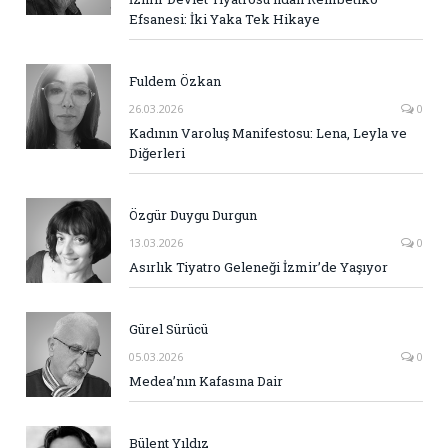
Efsanesi: İki Yaka Tek Hikaye
Fuldem Özkan
26.03.2026
0
Kadının Varoluş Manifestosu: Lena, Leyla ve
Diğerleri
Özgür Duygu Durgun
13.03.2026
0
Asırlık Tiyatro Geleneği İzmir’de Yaşıyor
Gürel Sürücü
05.03.2026
0
Medea’nın Kafasına Dair
Bülent Yıldız