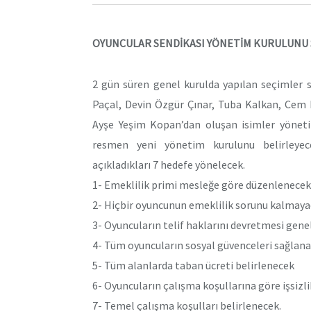
OYUNCULAR SENDİKASI YÖNETİM KURULUNU 
2 gün süren genel kurulda yapılan seçimle
Paçal, Devin Özgür Çınar, Tuba Kalkan, Cem 
Ayşe Yeşim Kopan’dan oluşan isimler yönetim
resmen yeni yönetim kurulunu belirleye
açıkladıkları 7 hedefe yönelecek.
1- Emeklilik primi mesleğe göre düzenlenecek
2- Hiçbir oyuncunun emeklilik sorunu kalmay
3- Oyuncuların telif haklarını devretmesi ge
4- Tüm oyuncuların sosyal güvenceleri sağlana
5- Tüm alanlarda taban ücreti belirlenecek
6- Oyuncuların çalışma koşullarına göre işsizl
7- Temel çalışma koşulları belirlenecek.