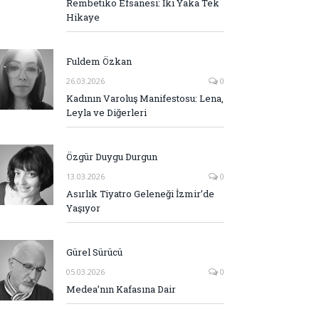
Rembetiko Efsanesi: İki Yaka Tek
Hikaye
Fuldem Özkan
26.03.2026
0
Kadının Varoluş Manifestosu: Lena,
Leyla ve Diğerleri
Özgür Duygu Durgun
13.03.2026
0
Asırlık Tiyatro Geleneği İzmir’de
Yaşıyor
Gürel Sürücü
05.03.2026
0
Medea’nın Kafasına Dair