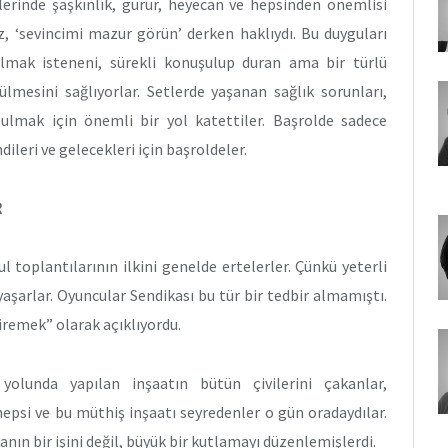
lerinde şaşkınlık, gurur, heyecan ve hepsinden önemlisi
‘sevincimi mazur görün’ derken haklıydı. Bu duyguları
ılmak isteneni, sürekli konuşulup duran ama bir türlü
lmesini sağlıyorlar. Setlerde yaşanan sağlık sorunları,
ulmak için önemli bir yol katettiler. Başrolde sadece
ileri ve gelecekleri için başroldeler.
R
 toplantılarının ilkini genelde ertelerler. Çünkü yeterli
aşarlar. Oyuncular Sendikası bu tür bir tedbir almamıştı.
remek” olarak açıklıyordu.
yolunda yapılan inşaatın bütün çivilerini çakanlar,
epsi ve bu müthiş inşaatı seyredenler o gün oradaydılar.
kanın bir işini değil, büyük bir kutlamayı düzenlemişlerdi.