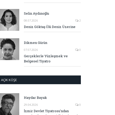
Selin Aydınoğlu
08.07.2026
2
Deniz Göktaş Ölü Deniz Üzerine
Dikmen Gürün
07.07.2026
0
Gerçeklerle Yüzleşmek ve
Belgesel Tiyatro
AÇIK KÖŞE
Haydar Bayak
29.04.2026
0
İzmir Devlet Tiyatrosu’ndan