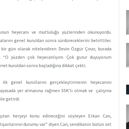
unun heyecanı ve mutluluğu yüzlerinden okunuyordu.
arını genel kuruldan sonra sürdüreceklerini belirttiler.
i bir gün olarak nitelendiren Devin Özgür Çınar, burada
i. “O yüzden çok heyecanlıyım. Çok gurur duyuyorum
genel kuruldan sonra başladığına dikkat çekti.
lk genel kurullarını gerçekleştirmenin heyecanını
nayasada yer almasına rağmen SSK’lı olmak ve çalışma
le getirdi.
ışılan herşeyi konu edineceğini söyleyen Erkan Can,
lışanlarının durumu var” diyen Can, sendikanın bütün set