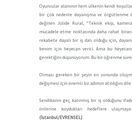
Oyuncular alanının hem ülkenin kendi koşull
bir çok nedenle dayanışma ve örgütlenme d
değinen Jülide Kural, “Teknik ekip, kamera
mücadele etme noktasında daha rahat biraray
rekabete dayalı bir iş dalı olduğu için, da
benim için heyecan verici. Ama bu heyecanı
gerektiğini düşünüyorum. Bu bir öğrenme sürec
Olması gereken bir şeyin en sonunda oluşmay
değişmesi için önemli bir adımın atıldığını dile 
Sendikanın geç kalınmış bir iş olduğunu ifa
önlerine koydukları hedeflere ulaşmaya
(İstanbul/EVRENSEL)