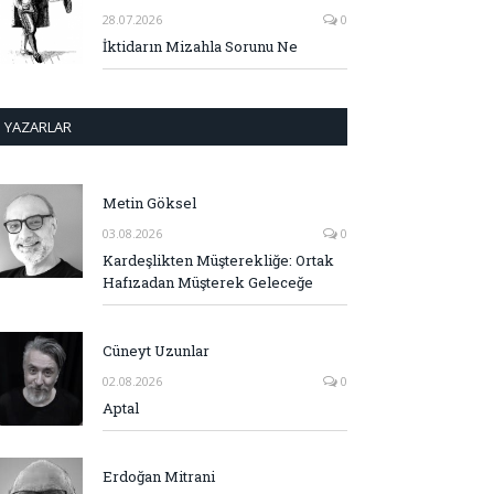
28.07.2026
0
İktidarın Mizahla Sorunu Ne
YAZARLAR
Metin Göksel
03.08.2026
0
Kardeşlikten Müşterekliğe: Ortak
Hafızadan Müşterek Geleceğe
Cüneyt Uzunlar
02.08.2026
0
Aptal
Erdoğan Mitrani