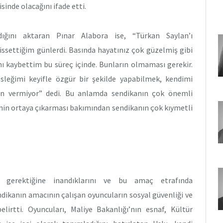
sinde olacağını ifade etti.
ğını aktaran Pınar Alabora ise, “Türkan Saylan’ı
issettiğim günlerdi. Basında hayatınız çok güzelmiş gibi
ı kaybettim bu süreç içinde. Bunların olmaması gerekir.
eğimi keyifle özgür bir şekilde yapabilmek, kendimi
zin vermiyor” dedi. Bu anlamda sendikanın çok önemli
inin ortaya çıkarması bakımından sendikanın çok kıymetli
 gerektiğine inandıklarını ve bu amaç etrafında
ndikanın amacının çalışan oyuncuların sosyal güvenliği ve
irtti. Oyuncuları, Maliye Bakanlığı’nın esnaf, Kültür