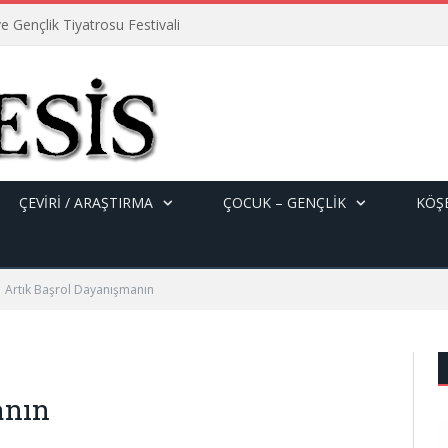
e Gençlik Tiyatrosu Festivali
ÇEVİRİ / ARAŞTIRMA
ÇOCUK – GENÇLIK
KÖŞE
Artık Başrol Dayanışmanın
anın