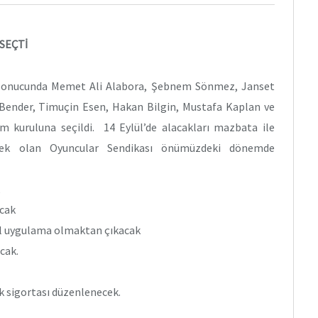
SEÇTİ
r sonucunda Memet Ali Alabora, Şebnem Sönmez, Janset
Bender, Timuçin Esen, Hakan Bilgin, Mustafa Kaplan ve
 kuruluna seçildi. 14 Eylül’de alacakları mazbata ile
cek olan Oyuncular Sendikası önümüzdeki dönemde
acak
nel uygulama olmaktan çıkacak
cak.
ik sigortası düzenlenecek.