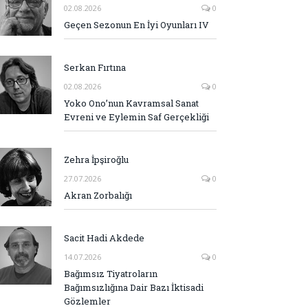
02.08.2026
0
Geçen Sezonun En İyi Oyunları IV
Serkan Fırtına
02.08.2026
0
Yoko Ono’nun Kavramsal Sanat
Evreni ve Eylemin Saf Gerçekliği
Zehra İpşiroğlu
27.07.2026
0
Akran Zorbalığı
Sacit Hadi Akdede
14.07.2026
0
Bağımsız Tiyatroların
Bağımsızlığına Dair Bazı İktisadi
Gözlemler