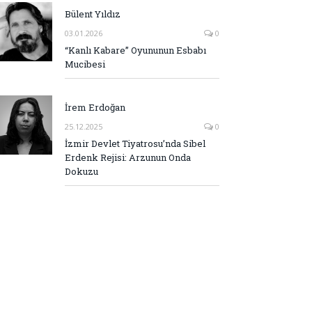
Bülent Yıldız
03.01.2026
0
“Kanlı Kabare” Oyununun Esbabı
Mucibesi
İrem Erdoğan
25.12.2025
0
İzmir Devlet Tiyatrosu’nda Sibel
Erdenk Rejisi: Arzunun Onda
Dokuzu