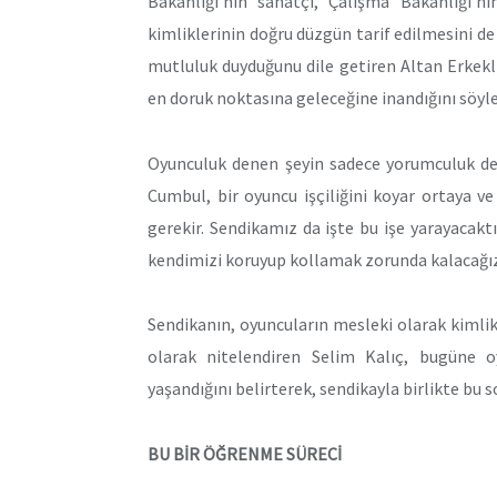
Bakanlığı’nın sanatçı, Çalışma Bakanlığı’nı
kimliklerinin doğru düzgün tarif edilmesini d
mutluluk duyduğunu dile getiren Altan Erkekli,
en doruk noktasına geleceğine inandığını söyle
Oyunculuk denen şeyin sadece yorumculuk değ
Cumbul, bir oyuncu işçiliğini koyar ortaya ve
gerekir. Sendikamız da işte bu işe yarayacak
kendimizi koruyup kollamak zorunda kalacağı
Sendikanın, oyuncuların mesleki olarak kimli
olarak nitelendiren Selim Kalıç, bugüne oy
yaşandığını belirterek, sendikayla birlikte bu so
BU BİR ÖĞRENME SÜRECİ