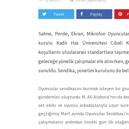
12.09.2011
Yorum yapılmamış
Tweet
Paylaş
P
Sahne, Perde, Ekran, Mikrofon Oyuncuları
kurulu Kadir Has Üniversitesi Cibali K
koşullarını uluslararası standartlara taşı
geleceğe yönelik çalışmalar ele alınırken, g
sunuldu. Sendika, yönetim kurulunu da beli
Oyuncular sendikasını kurmak isteyen bir gru
gündemler oluşturdu. M. Ali Alabora’nın da dediğ
set ekibi ve oyuncu arkadaşlarıyla uzun sür
geçtiğimiz Mart ayında Oyuncular Sendikası’
çalışmaların ardından önceki gün ilk olağan