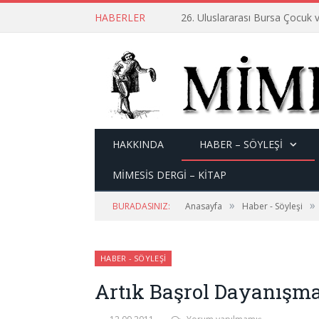
HABERLER
26. Uluslararası Bursa Çocuk v
HAKKINDA
HABER – SÖYLEŞI
MİMESİS DERGİ – KİTAP
»
»
BURADASINIZ:
Anasayfa
Haber - Söyleşi
HABER - SÖYLEŞI
Artık Başrol Dayanışm