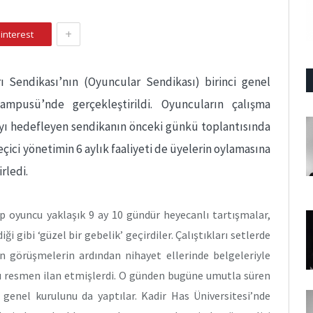
+
interest
 Sendikası’nın (Oyuncular Sendikası) birinci genel
ampusü’nde gerçekleştirildi. Oyuncuların çalışma
mayı hedefleyen sendikanın önceki günkü toplantısında
eçici yönetimin 6 aylık faaliyeti de üyelerin oylamasına
rledi.
p oyuncu yaklaşık 9 ay 10 gündür heyecanlı tartışmalar,
i gibi ‘güzel bir gebelik’ geçirdiler. Çalıştıkları setlerde
en görüşmelerin ardından nihayet ellerinde belgeleriyle
nı resmen ilan etmişlerdi. O günden bugüne umutla süren
 genel kurulunu da yaptılar. Kadir Has Üniversitesi’nde