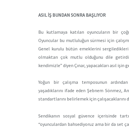
ASIL İŞ BUNDAN SONRA BAŞLIYOR
Bu kutlamaya katılan oyuncuların bir çoğ
Oyuncular bu mutluluğun sürmesi için çalışmal
Genel kurulu bütün emeklerini sergiledikler
olmaktan çok mutlu olduğunu dile getird
kendimizle” diyen Çınar, yapacakları asıl işin 
Yoğun bir çalışma temposunun ardından i
yaşadıklarını ifade eden Şebnem Sönmez, A
standartlarını belirlemek için çalışacaklarını di
Sendikanın sosyal güvence içerisinde tart
“oyunculardan bahsediyoruz ama bir da set ça