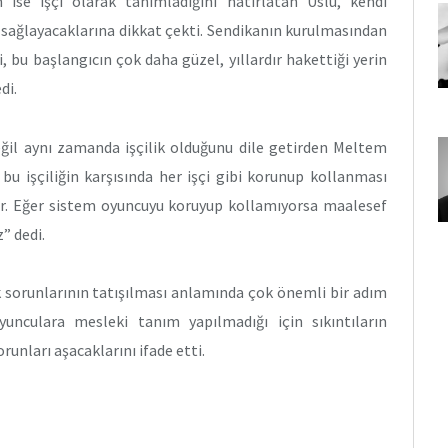
n ise işçi olarak tanımladığını hatırlatan Uslu, kendi
e sağlayacaklarına dikkat çekti. Sendikanın kurulmasından
 bu başlangıcın çok daha güzel, yıllardır hakettiği yerin
di.
il aynı zamanda işçilik olduğunu dile getirden Meltem
 bu işçiliğin karşısında her işçi gibi korunup kollanması
tır. Eğer sistem oyuncuyu koruyup kollamıyorsa maalesef
z” dedi.
k sorunlarının tatışılması anlamında çok önemli bir adım
unculara mesleki tanım yapılmadığı için sıkıntıların
runları aşacaklarını ifade etti.