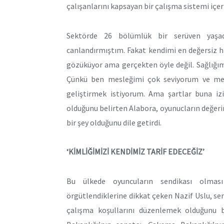
çalışanlarını kapsayan bir çalışma sistemi içeri
Sektörde 26 bölümlük bir serüven yaşadı
canlandırmıştım. Fakat kendimi en değersiz h
gözüküyor ama gerçekten öyle değil. Sağlığım
Çünkü ben mesleğimi çok seviyorum ve mesl
geliştirmek istiyorum. Ama şartlar buna i
olduğunu belirten Alabora, oyunucların değer
bir şey olduğunu dile getirdi.
‘KİMLİĞİMİZİ KENDİMİZ TARİF EDECEĞİZ’
Bu ülkede oyuncuların sendikası olması
örgütlendiklerine dikkat çeken Nazif Uslu, se
çalışma koşullarını düzenlemek olduğunu bel