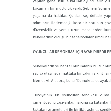
yapılan genel kurula katılan oyuncuların yüz
kocaman bir mutluluk vardı. Şebnem Sönmez, 
yaşama da haklılar. Çünkü, kaç defadır yap
adımların ilerlemediği koca bir sorunun çözü
düzensizlik ve yersiz uzun mesailerden kurt
kendilerinin olduğu bir senaryodalar şimdi. Kend
OYUNCULAR DEMOKRASİ İÇİN AYAK DİREDİLE
Sendikaların ve benzer kurumların bu tür kurul
sayıya ulaşmada mutlaka bir takım sıkıntılar y
Memet Ali Alabora, bunu “Demokraside ayak di
Türkiye’nin ilk oyuncular sendikası olma 
çimentosunu taşıyanlar, harcına su katanlar h
Ustaları ve ameleleri ile birlikte aslında sendi