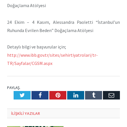
Doğaçlama Atölyesi
24 Ekim – 4 Kasım, Alessandra Paoletti “İstanbul’un
Ruhunda Evrilen Beden” Doğaçlama Atölyesi
Detaylı bilgi ve başvurular için;
http://www.ibb.gov.tr/sites/sehirtiyatrolari/tr-
TR/Sayfalar/CGSM.aspx
PAYLAŞ.
Twitter
Facebook
Pinterest
LinkedIn
Tumblr
E-
Posta
ILIŞKILI
YAZILAR