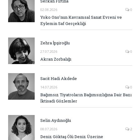
Serkan Fırtına
02.08.2026
0
Yoko Ono’nun Kavramsal Sanat Evreni ve
Eylemin Saf Gerçekliği
Zehra İpşiroğlu
27.07.2026
0
Akran Zorbalığı
Sacit Hadi Akdede
14.07.2026
0
Bağımsız Tiyatroların Bağımsızlığına Dair Bazı
İktisadi Gözlemler
Selin Aydınoğlu
08.07.2026
2
Deniz Göktaş Ölü Deniz Üzerine