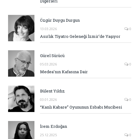
Diğerleri
Özgür Duygu Durgun
13.03.2026
0
Asırlık Tiyatro Geleneği İzmir’de Yaşıyor
Gürel Sürücü
05.03.2026
0
Medea’nın Kafasına Dair
Bülent Yıldız
03.01.2026
0
“Kanlı Kabare” Oyununun Esbabı Mucibesi
İrem Erdoğan
25.12.2025
0