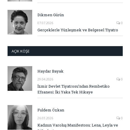
Dikmen Gürün
07.07.2026
0
Gerçeklerle Yüzleşmek ve Belgesel Tiyatro
AÇIK KÖŞE
Haydar Bayak
29.04.2026
0
İzmir Devlet Tiyatrosu’ndan Rembetiko
Efsanesi: İki Yaka Tek Hikaye
Fuldem Özkan
26.03.2026
0
Kadının Varoluş Manifestosu: Lena, Leyla ve