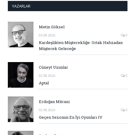
YAZARLAR
Metin Göksel
03.08.2026
0
Kardeşlikten Müşterekliğe: Ortak Hafızadan
Müşterek Geleceğe
Cüneyt Uzunlar
02.08.2026
0
Aptal
Erdoğan Mitrani
02.08.2026
0
Geçen Sezonun En İyi Oyunları IV