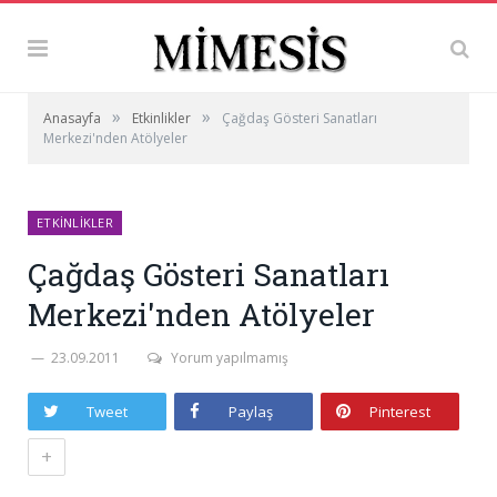
»
»
Anasayfa
Etkinlikler
Çağdaş Gösteri Sanatları
Merkezi'nden Atölyeler
ETKINLIKLER
Çağdaş Gösteri Sanatları
Merkezi'nden Atölyeler
23.09.2011
Yorum yapılmamış
Tweet
Paylaş
Pinterest
+